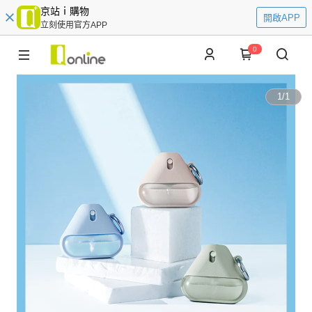
京站ｉ購物
開啟APP
立刻使用官方APP
0
1
/
1