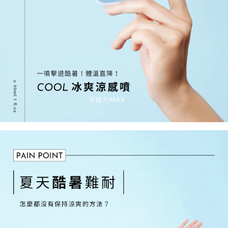
1.分期款項不併入電信帳單，「大哥付你分期」於每月結算日後寄送繳費提
每筆NT$70，滿NT$899(含以上)免運費
【「AFTEE先享後付」結帳流程】
醒簡訊。
１．於結帳方式選擇「AFTEE先享後付」後，將跳轉至「AFTEE先享後付」
2.透過簡訊連結打開帳單後，可選擇「超商條碼／台灣大直營門市／銀行轉
付款後7-11取貨
結帳頁面，進行簡訊認證並確認金額後，即可完成結帳。
帳／街口支付／iPASS MONEY」等通路繳費。
２．訂單成立數日內，您將收到繳費通知簡訊。
每筆NT$70，滿NT$899(含以上)免運費
３．收到繳費通知簡訊後14天內，點擊此簡訊中的連結，可透過四大超商／
【注意事項】
ATM／網路銀行／等多元方式進行付款，方視為交易完成。
宅配
1.本服務係由「台灣大哥大股份有限公司」（以下簡稱本公司）所提供，讓
※ 請注意：結帳手續完成當下不需立刻繳費，但若您需要取消訂單，請聯絡
用戶於交易時，得透過本服務購買商品或服務，並由商店將買賣／分期付款
每筆NT$100，滿NT$1,000(含以上)免運費
購買商品的店家。未經商家同意取消之訂單仍視為有效，需透過AFTEE先享
買賣價金債權讓與本公司後，依約使用本公司帳單繳交帳款。
後付繳納相關費用。
2.基於同意付款使用「大哥付你分期」之契約關係目的，商店將以您的個人
京站台北店客服中心(1F星巴克旁) 即日起不提供京站紙袋，取件時
※ 交易是否成功請以「AFTEE先享後付 」之結帳頁面顯示為準，若有關於
資料（包含姓名、電話或地址）提供予台灣大哥大進項蒐集、處理及利用，
是否繳費成功／繳費後需取消欲退款等相關疑問，請聯繫「AFTEE先享後付
請自備購物袋，若需購買紙袋可現場詢問
由本公司與您本人進行分期帳單所需資料之確認、核對及更正。
客戶支援中心」
https://netprotections.freshdesk.com/support/home
3.完整用戶服務條款，請詳閱以下連結：
https://oppay.tw/userRule
免運費
【注意事項】
１．透過由恩沛科技股份有限公司提供之「AFTEE先享後付」服務完成之交
易，需依本服務之必要範圍內提供個人資料，並將交易相關給付款項請求債
權轉讓予恩沛科技股份有限公司。
２．關於個人資料處理事宜，請瀏覽以下網址：
https://aftee.tw/terms/#terms3
３．未成年的使用者請事先徵得法定代理人或監護人之同意方可使用
「AFTEE先享後付」，若未經同意申辦者引起之損失，本公司不負相關責
任。
４．使用「AFTEE先享後付」時，將依據個別帳號之用戶狀況，依本公司即
時審查核予不同之上限額度；若仍有額度不足之情形，本公司將視審查結果
請求用戶進行身份認證。