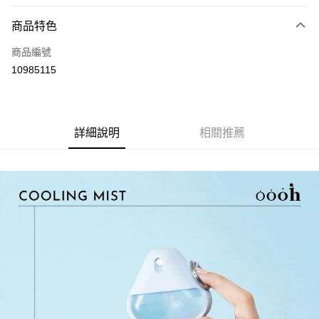
LINE Pay
商品特色
Apple Pay
商品編號
街口支付
10985115
悠遊付
Google Pay
全盈+PAY
詳細說明
相關推薦
大哥付你分期
相關說明
【大哥付你分期使用說明】
AFTEE先享後付
1.本服務由台灣大哥大提供，台灣大哥大用戶可立即使用無須另外申請。
2.付款方式選擇「大哥付你分期」，訂單成立後會自動跳轉到大哥付的交易
相關說明
流程，驗證手機門號後，選擇欲分期的期數、繳款截止日，確認付款後即完
【關於「AFTEE先享後付」】
成交易。
ATM付款
AFTEE先享後付是「在收到商品之後才付款」的支付方式。 讓您購物簡單
3.實際核准額度、可分期數及費用金額請依後續交易確認頁面所載為準。
便利好安心！
4.訂單成立30分鐘內，如未前往確認交易或遇審核未通過，訂單將自動取
１．簡單：不需註冊會員、不需綁卡、不需儲值。
運送方式
消。如遇「轉專審核」未通過狀況，表示未達大哥付你分期系統評分，恕無
２．便利：只要手機號碼，簡訊認證，即可結帳。
法說明評估內容。
３．安心：先確認商品／服務後，再付款。
付款後全家取貨
【繳款方式說明】