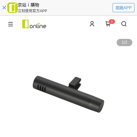
京站ｉ購物
開啟APP
立刻使用官方APP
0
1
/
2