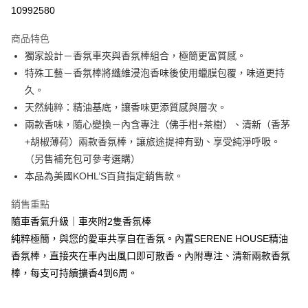
10992580
悠遊付
商品特色
Google Pay
獨家設計－香氛車夾與香氛棒組合，極簡更富質感。
全盈+PAY
特殊工藝－香氛棒將纖維浸泡香味後使用蠟膜包覆，味道更持
久。
大哥付你分期
天然純粹：精油基底，讓香味更添質感與層次。
相關說明
兩款香味，隨心變換－內含專注（佛手柑+茶樹）、清新（香茅
【大哥付你分期使用說明】
AFTEE先享後付
1.本服務由台灣大哥大提供，台灣大哥大用戶可立即使用無須另外申請。
+胡椒薄荷）兩款香氛棒，讓旅途提神有勁、享受純淨呼吸。
2.付款方式選擇「大哥付你分期」，訂單成立後會自動跳轉到大哥付的交易
相關說明
（另售補充包可參考選購）
流程，驗證手機門號後，選擇欲分期的期數、繳款截止日，確認付款後即完
【關於「AFTEE先享後付」】
本品為美國KOHL’S百貨指定銷售款。
成交易。
ATM付款
AFTEE先享後付是「在收到商品之後才付款」的支付方式。 讓您購物簡單
3.實際核准額度、可分期數及費用金額請依後續交易確認頁面所載為準。
便利好安心！
4.訂單成立30分鐘內，如未前往確認交易或遇審核未通過，訂單將自動取
銷售重點
１．簡單：不需註冊會員、不需綁卡、不需儲值。
運送方式
消。如遇「轉專審核」未通過狀況，表示未達大哥付你分期系統評分，恕無
２．便利：只要手機號碼，簡訊認證，即可結帳。
隨車香氣升級｜車夾附2隻香氛棒
法說明評估內容。
３．安心：先確認商品／服務後，再付款。
付款後全家取貨
純粹極簡，與您的愛車共享自在香氛。內置SERENE HOUSE精油
【繳款方式說明】
1.分期款項不併入電信帳單，「大哥付你分期」於每月結算日後寄送繳費提
每筆NT$70，滿NT$899(含以上)免運費
香氛棒，直接夾在車內出風口即可散香。內附專注、清新兩款香氛
【「AFTEE先享後付」結帳流程】
醒簡訊。
１．於結帳方式選擇「AFTEE先享後付」後，將跳轉至「AFTEE先享後付」
棒，每支可持續擴香4到6周。
2.透過簡訊連結打開帳單後，可選擇「超商條碼／台灣大直營門市／銀行轉
付款後7-11取貨
結帳頁面，進行簡訊認證並確認金額後，即可完成結帳。
帳／街口支付／iPASS MONEY」等通路繳費。
２．訂單成立數日內，您將收到繳費通知簡訊。
每筆NT$70，滿NT$899(含以上)免運費
３．收到繳費通知簡訊後14天內，點擊此簡訊中的連結，可透過四大超商／