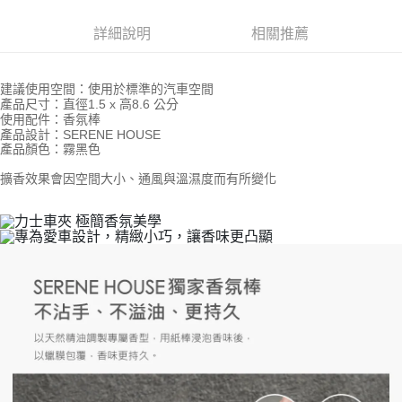
【注意事項】
ATM／網路銀行／等多元方式進行付款，方視為交易完成。
宅配
1.本服務係由「台灣大哥大股份有限公司」（以下簡稱本公司）所提供，讓
※ 請注意：結帳手續完成當下不需立刻繳費，但若您需要取消訂單，請聯絡
詳細說明
相關推薦
用戶於交易時，得透過本服務購買商品或服務，並由商店將買賣／分期付款
每筆NT$100，滿NT$1,000(含以上)免運費
購買商品的店家。未經商家同意取消之訂單仍視為有效，需透過AFTEE先享
買賣價金債權讓與本公司後，依約使用本公司帳單繳交帳款。
後付繳納相關費用。
2.基於同意付款使用「大哥付你分期」之契約關係目的，商店將以您的個人
京站台北店客服中心(1F星巴克旁) 即日起不提供京站紙袋，取件時
※ 交易是否成功請以「AFTEE先享後付 」之結帳頁面顯示為準，若有關於
建議使用空間：使用於標準的汽車空間
資料（包含姓名、電話或地址）提供予台灣大哥大進項蒐集、處理及利用，
是否繳費成功／繳費後需取消欲退款等相關疑問，請聯繫「AFTEE先享後付
請自備購物袋，若需購買紙袋可現場詢問
產品尺寸：直徑1.5 x 高8.6 公分
由本公司與您本人進行分期帳單所需資料之確認、核對及更正。
客戶支援中心」
https://netprotections.freshdesk.com/support/home
使用配件：香氛棒
3.完整用戶服務條款，請詳閱以下連結：
https://oppay.tw/userRule
免運費
產品設計：SERENE HOUSE
【注意事項】
產品顏色：霧黑色
１．透過由恩沛科技股份有限公司提供之「AFTEE先享後付」服務完成之交
易，需依本服務之必要範圍內提供個人資料，並將交易相關給付款項請求債
擴香效果會因空間大小、通風與溫濕度而有所變化
權轉讓予恩沛科技股份有限公司。
２．關於個人資料處理事宜，請瀏覽以下網址：
https://aftee.tw/terms/#terms3
３．未成年的使用者請事先徵得法定代理人或監護人之同意方可使用
「AFTEE先享後付」，若未經同意申辦者引起之損失，本公司不負相關責
任。
４．使用「AFTEE先享後付」時，將依據個別帳號之用戶狀況，依本公司即
時審查核予不同之上限額度；若仍有額度不足之情形，本公司將視審查結果
請求用戶進行身份認證。
５．嚴禁一人註冊多個帳號或使用他人資訊註冊。若發現惡意使用之情形，
恩沛科技股份有限公司將有權停止該用戶之使用額度並採取法律行動。