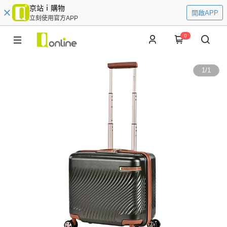
京站ｉ購物
開啟APP
立刻使用官方APP
0
1
/
1