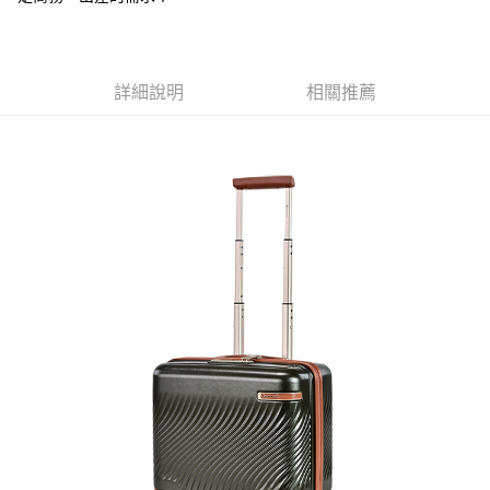
便利好安心！
4.訂單成立30分鐘內，如未前往確認交易或遇審核未通過，訂單將自動取
１．簡單：不需註冊會員、不需綁卡、不需儲值。
運送方式
消。如遇「轉專審核」未通過狀況，表示未達大哥付你分期系統評分，恕無
２．便利：只要手機號碼，簡訊認證，即可結帳。
法說明評估內容。
３．安心：先確認商品／服務後，再付款。
宅配
【繳款方式說明】
詳細說明
相關推薦
1.分期款項不併入電信帳單，「大哥付你分期」於每月結算日後寄送繳費提
每筆NT$100，滿NT$1,000(含以上)免運費
【「AFTEE先享後付」結帳流程】
醒簡訊。
１．於結帳方式選擇「AFTEE先享後付」後，將跳轉至「AFTEE先享後付」
2.透過簡訊連結打開帳單後，可選擇「超商條碼／台灣大直營門市／銀行轉
京站台北店客服中心(1F星巴克旁) 即日起不提供京站紙袋，取件時
結帳頁面，進行簡訊認證並確認金額後，即可完成結帳。
帳／街口支付／iPASS MONEY」等通路繳費。
２．訂單成立數日內，您將收到繳費通知簡訊。
請自備購物袋，若需購買紙袋可現場詢問
３．收到繳費通知簡訊後14天內，點擊此簡訊中的連結，可透過四大超商／
【注意事項】
免運費
ATM／網路銀行／等多元方式進行付款，方視為交易完成。
1.本服務係由「台灣大哥大股份有限公司」（以下簡稱本公司）所提供，讓
※ 請注意：結帳手續完成當下不需立刻繳費，但若您需要取消訂單，請聯絡
用戶於交易時，得透過本服務購買商品或服務，並由商店將買賣／分期付款
購買商品的店家。未經商家同意取消之訂單仍視為有效，需透過AFTEE先享
買賣價金債權讓與本公司後，依約使用本公司帳單繳交帳款。
後付繳納相關費用。
2.基於同意付款使用「大哥付你分期」之契約關係目的，商店將以您的個人
※ 交易是否成功請以「AFTEE先享後付 」之結帳頁面顯示為準，若有關於
資料（包含姓名、電話或地址）提供予台灣大哥大進項蒐集、處理及利用，
是否繳費成功／繳費後需取消欲退款等相關疑問，請聯繫「AFTEE先享後付
由本公司與您本人進行分期帳單所需資料之確認、核對及更正。
客戶支援中心」
https://netprotections.freshdesk.com/support/home
3.完整用戶服務條款，請詳閱以下連結：
https://oppay.tw/userRule
【注意事項】
１．透過由恩沛科技股份有限公司提供之「AFTEE先享後付」服務完成之交
易，需依本服務之必要範圍內提供個人資料，並將交易相關給付款項請求債
權轉讓予恩沛科技股份有限公司。
２．關於個人資料處理事宜，請瀏覽以下網址：
https://aftee.tw/terms/#terms3
３．未成年的使用者請事先徵得法定代理人或監護人之同意方可使用