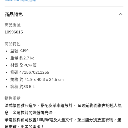
信用卡分期付款
6 期 0 利率 每期
NT$931
21家銀行
商品特色
合作金庫商業銀行
第一商業銀行
LINE Pay
商品編號
華南商業銀行
彰化商業銀行
10996015
Apple Pay
上海商業儲蓄銀行
台北富邦商業銀行
國泰世華商業銀行
兆豐國際商業銀行
商品特色
街口支付
臺灣中小企業銀行
台中商業銀行
型號 KJ99
匯豐（台灣）商業銀行
華泰商業銀行
悠遊付
重量 約2.7 kg
聯邦商業銀行
遠東國際商業銀行
元大商業銀行
永豐商業銀行
材質 全PC材質
Google Pay
玉山商業銀行
星展（台灣）商業銀行
條碼 4715670211255
台新國際商業銀行
中國信託商業銀行
全盈+PAY
規格 約 41.9 x 40.3 x 24.5 cm
台灣樂天信用卡公司
容積 約33.5 L
大哥付你分期
相關說明
銷售重點
【大哥付你分期使用說明】
AFTEE先享後付
法式懷舊雅典造型，搭配皮革車邊設計， 呈現前衛而復古的迷人氣
1.本服務由台灣大哥大提供，台灣大哥大用戶可立即使用無須另外申請。
2.付款方式選擇「大哥付你分期」，訂單成立後會自動跳轉到大哥付的交易
相關說明
息。金屬拉絲閃爍低調光澤。
流程，驗證手機門號後，選擇欲分期的期數、繳款截止日，確認付款後即完
【關於「AFTEE先享後付」】
筆電拉桿箱可放置16吋筆電及大量文件，並且能分別放置衣物，滿
成交易。
ATM付款
AFTEE先享後付是「在收到商品之後才付款」的支付方式。 讓您購物簡單
足商務、出差的需求！
3.實際核准額度、可分期數及費用金額請依後續交易確認頁面所載為準。