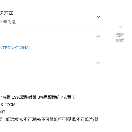
送方式
899免運
清除
紀錄
次付款
INTERNATIONAL
4%棉 19%聚酯纖維 3%尼龍纖維 4%萊卡
y
3-27CM
IT
 | 低溫水洗/不可漂白/不可烘乾/不可熨燙/不可乾洗/懸
分期