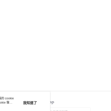
恩沛科技股份有限公司提供之「AFTEE先享後付」服務完成之
依本服務之必要範圍內提供個人資料，並將交易相關給付款項請
讓予恩沛科技股份有限公司。
個人資料處理事宜，請瀏覽以下網址：
ee.tw/terms/#terms3
年的使用者請事先徵得法定代理人或監護人之同意方可使用
E先享後付」，若未經同意申辦者引起之損失，本公司不負相關責
AFTEE先享後付」時，將依據個別帳號之用戶狀況，依本公司
核予不同之上限額度；若仍有額度不足之情形，本公司將視審查
用戶進行身份認證。
一人註冊多個帳號或使用他人資訊註冊。若發現惡意使用之情
科技股份有限公司將有權停止該用戶之使用額度並採取法律行
 cookie
kie 聲明
我知道了
官方APP