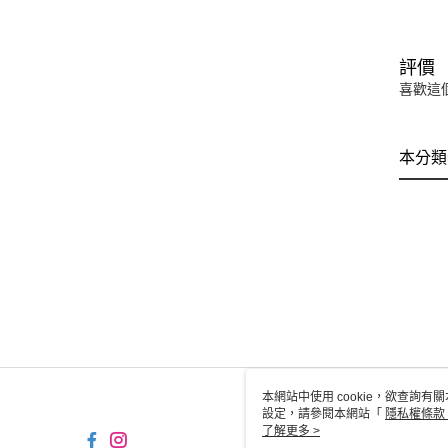
評價
喜歡這
本分類
本網站中使用 cookie，欲查詢有關
設定，請參閱本網站「
隱私權條款
使用 cookie。
了解更多 >