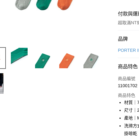
付款與運
超取滿NT$
付款方式
品牌
信用卡一
PORTER 
LINE Pay
商品特色
Apple Pay
商品編號
街口支付
11001702
商品特色
悠遊付
材質｜7
Google Pa
尺寸｜2
產地｜M
全盈+PAY
洗滌方式
大哥付你
掛晾乾
相關說明