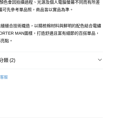
檔顏色會因拍攝過程、光源及個人電腦螢幕不同而有所差
你分期使用說明】
享後付
議可先參考單品照，商品皆以實品為準。
由台灣大哥大提供，台灣大哥大用戶可立即使用無須另外申請。
式選擇「大哥付你分期」，訂單成立後會自動跳轉到大哥付的交易
證手機門號後，選擇欲分期的期數、繳款截止日，確認付款後即
FTEE先享後付」】
無縫縫合技術織造，以精梳棉材料與鮮明的配色結合電繡
。
先享後付是「在收到商品之後才付款」的支付方式。 讓您購物簡單
准額度、可分期數及費用金額請依後續交易確認頁面所載為準。
心！
ORTER MAN圖樣，打造舒適且富有細節的百搭單品，
立30分鐘內，如未前往確認交易或遇審核未通過，訂單將自動取
：不需註冊會員、不需綁卡、不需儲值。
添亮點。
「轉專審核」未通過狀況，表示未達大哥付你分期系統評分，恕
：只要手機號碼，簡訊認證，即可結帳。
評估內容。
：先確認商品／服務後，再付款。
式說明】
家取貨
項不併入電信帳單，「大哥付你分期」於每月結算日後寄送繳費提
EE先享後付」結帳流程】
類 (2)
0，滿NT$899(含以上)免運費
方式選擇「AFTEE先享後付」後，將跳轉至「AFTEE先享後
訊連結打開帳單後，可選擇「超商條碼／台灣大直營門市／銀行轉
頁面，進行簡訊認證並確認金額後，即可完成結帳。
PORTER INTERNATIONAL
付／iPASS MONEY」等通路繳費。
1取貨
成立數日內，您將收到繳費通知簡訊。
客服
費通知簡訊後14天內，點擊此簡訊中的連結，可透過四大超商
【襪子】
0，滿NT$899(含以上)免運費
項】
網路銀行／等多元方式進行付款，方視為交易完成。
係由「台灣大哥大股份有限公司」（以下簡稱本公司）所提供，讓
：結帳手續完成當下不需立刻繳費，但若您需要取消訂單，請聯
易時，得透過本服務購買商品或服務，並由商店將買賣／分期付
的店家。未經商家同意取消之訂單仍視為有效，需透過AFTEE
金債權讓與本公司後，依約使用本公司帳單繳交帳款。
繳納相關費用。
00，滿NT$1,000(含以上)免運費
意付款使用「大哥付你分期」之契約關係目的，商店將以您的個人
否成功請以「AFTEE先享後付 」之結帳頁面顯示為準，若有關於
含姓名、電話或地址）提供予台灣大哥大進項蒐集、處理及利
功／繳費後需取消欲退款等相關疑問，請聯繫「AFTEE先享後
客服中心(1F星巴克旁) 即日起不提供京站紙袋，取件時
公司與您本人進行分期帳單所需資料之確認、核對及更正。
援中心」
https://netprotections.freshdesk.com/support/home
物袋，若需購買紙袋可現場詢問
戶服務條款，請詳閱以下連結：
https://oppay.tw/userRule
項】