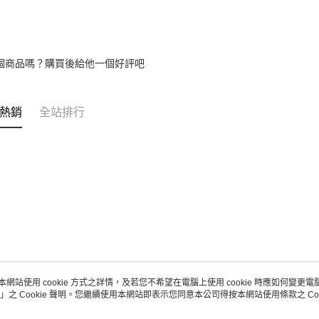
１．透過由
交易，需
求債權轉
２．關於
https://aft
個商品嗎？購買後給他一個好評吧
３．未成
「AFTE
任。
４．使用「
熱銷
全站排行
即時審查
結果請求
５．嚴禁
形，恩沛
動。
本網站使用 cookie 方式之詳情，及若您不希望在電腦上使用 cookie 時應如何變更電腦的
」之 Cookie 聲明。您繼續使用本網站即表示您同意本公司得按本網站使用條款之 Coo
關於我們
客服資訊
品牌故事
購物說明