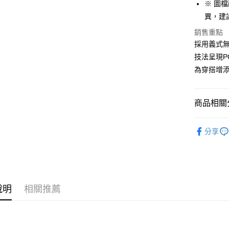
※ 圖
【大哥付
AFTEE先
異，建
1.本服務
2.付款方
相關說明
銷售重點
流程，驗
【關於「A
採用義式
ATM付款
完成交易
AFTEE
3.實際核
便利好安
技法呈現P
4.訂單成
１．簡單
為穿搭增
消。如遇
２．便利
運送方式
無法說明
３．安心
【繳款方
付款後全
1.分期款
【「AFT
商品相關分
醒簡訊。
每筆NT$7
１．於結帳
2.透過簡
付」結帳
鞋包/服飾
帳／街口支
付款後7-1
２．訂單
分享
３．收到繳
飾品/配件
每筆NT$7
【注意事
／ATM／
1.本服務
※ 請注意
宅配
用戶於交
絡購買商品
款買賣價
先享後付
每筆NT$1
2.基於同
※ 交易是
說明
相關推薦
資料（包
是否繳費成
京站台北店
用，由本
付客戶支
請自備購
3.完整用
免運費
【注意事