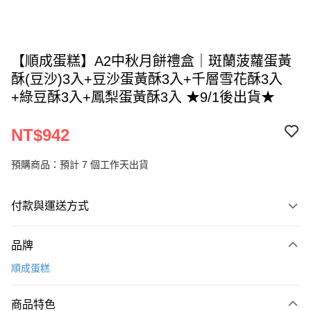
【順成蛋糕】A2中秋月餅禮盒｜斑蘭菠蘿蛋黃
酥(豆沙)3入+豆沙蛋黃酥3入+千層雪花酥3入
+綠豆酥3入+鳳梨蛋黃酥3入 ★9/1後出貨★
NT$942
預購商品：預計 7 個工作天出貨
付款與運送方式
付款方式
品牌
信用卡一次付款
順成蛋糕
LINE Pay
商品特色
Apple Pay