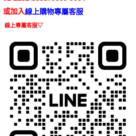
帳／街口支付／iPASS MONEY」等通路繳費。
２．訂單成立數日內，您將收到繳費通知簡訊。
或加入
線上購物專屬客服
３．收到繳費通知簡訊後14天內，點擊此簡訊中的連結，可透過四大超商／
【注意事項】
ATM／網路銀行／等多元方式進行付款，方視為交易完成。
1.本服務係由「台灣大哥大股份有限公司」（以下簡稱本公司）所提供，讓
※ 請注意：結帳手續完成當下不需立刻繳費，但若您需要取消訂單，請聯絡
線上專屬客服▽
用戶於交易時，得透過本服務購買商品或服務，並由商店將買賣／分期付款
購買商品的店家。未經商家同意取消之訂單仍視為有效，需透過AFTEE先享
買賣價金債權讓與本公司後，依約使用本公司帳單繳交帳款。
後付繳納相關費用。
2.基於同意付款使用「大哥付你分期」之契約關係目的，商店將以您的個人
※ 交易是否成功請以「AFTEE先享後付 」之結帳頁面顯示為準，若有關於
資料（包含姓名、電話或地址）提供予台灣大哥大進項蒐集、處理及利用，
是否繳費成功／繳費後需取消欲退款等相關疑問，請聯繫「AFTEE先享後付
由本公司與您本人進行分期帳單所需資料之確認、核對及更正。
客戶支援中心」
https://netprotections.freshdesk.com/support/home
3.完整用戶服務條款，請詳閱以下連結：
https://oppay.tw/userRule
【注意事項】
１．透過由恩沛科技股份有限公司提供之「AFTEE先享後付」服務完成之交
易，需依本服務之必要範圍內提供個人資料，並將交易相關給付款項請求債
權轉讓予恩沛科技股份有限公司。
２．關於個人資料處理事宜，請瀏覽以下網址：
https://aftee.tw/terms/#terms3
３．未成年的使用者請事先徵得法定代理人或監護人之同意方可使用
「AFTEE先享後付」，若未經同意申辦者引起之損失，本公司不負相關責
任。
４．使用「AFTEE先享後付」時，將依據個別帳號之用戶狀況，依本公司即
時審查核予不同之上限額度；若仍有額度不足之情形，本公司將視審查結果
請求用戶進行身份認證。
５．嚴禁一人註冊多個帳號或使用他人資訊註冊。若發現惡意使用之情形，
恩沛科技股份有限公司將有權停止該用戶之使用額度並採取法律行動。