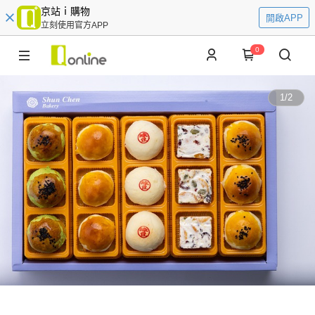
京站ｉ購物
開啟APP
立刻使用官方APP
0
1
/
2