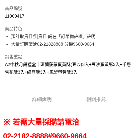
商品編號
街口支付
11009417
悠遊付
商品特色
Google Pay
預計取貨日/到貨日 請在「訂單備註欄」註明
全盈+PAY
大量訂購請洽02-21828888 分機9660-9664
大哥付你分期
銷售重點
相關說明
A2中秋月餅禮盒｜斑蘭菠蘿蛋黃酥(豆沙)3入+豆沙蛋黃酥3入+千層
【大哥付你分期使用說明】
雪花酥3入+綠豆酥3入+鳳梨蛋黃酥3入
AFTEE先享後付
1.本服務由台灣大哥大提供，台灣大哥大用戶可立即使用無須另外申請。
2.付款方式選擇「大哥付你分期」，訂單成立後會自動跳轉到大哥付的交易
相關說明
流程，驗證手機門號後，選擇欲分期的期數、繳款截止日，確認付款後即完
【關於「AFTEE先享後付」】
成交易。
ATM付款
AFTEE先享後付是「在收到商品之後才付款」的支付方式。 讓您購物簡單
3.實際核准額度、可分期數及費用金額請依後續交易確認頁面所載為準。
便利好安心！
詳細說明
相關推薦
4.訂單成立30分鐘內，如未前往確認交易或遇審核未通過，訂單將自動取
１．簡單：不需註冊會員、不需綁卡、不需儲值。
運送方式
消。如遇「轉專審核」未通過狀況，表示未達大哥付你分期系統評分，恕無
２．便利：只要手機號碼，簡訊認證，即可結帳。
法說明評估內容。
３．安心：先確認商品／服務後，再付款。
京站台北店客服中心(1F星巴克旁) 即日起不提供京站紙袋，取件時
【繳款方式說明】
※ 若需大量採購請電洽
1.分期款項不併入電信帳單，「大哥付你分期」於每月結算日後寄送繳費提
請自備購物袋，若需購買紙袋可現場詢問
【「AFTEE先享後付」結帳流程】
醒簡訊。
１．於結帳方式選擇「AFTEE先享後付」後，將跳轉至「AFTEE先享後付」
免運費
02-2182-
8888#9660-9664
2.透過簡訊連結打開帳單後，可選擇「超商條碼／台灣大直營門市／銀行轉
結帳頁面，進行簡訊認證並確認金額後，即可完成結帳。