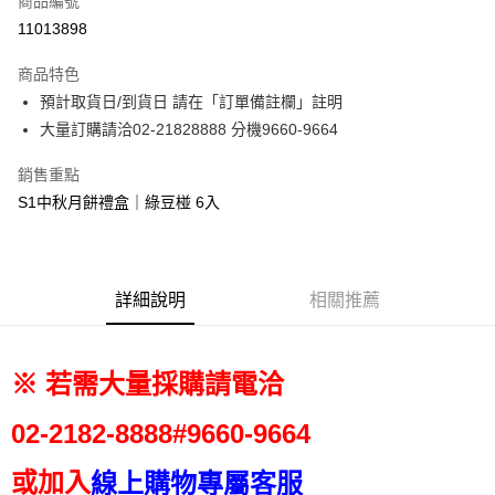
商品編號
街口支付
11013898
悠遊付
商品特色
Google Pay
預計取貨日/到貨日 請在「訂單備註欄」註明
全盈+PAY
大量訂購請洽02-21828888 分機9660-9664
大哥付你分期
銷售重點
相關說明
S1中秋月餅禮盒｜綠豆椪 6入
【大哥付你分期使用說明】
AFTEE先享後付
1.本服務由台灣大哥大提供，台灣大哥大用戶可立即使用無須另外申請。
2.付款方式選擇「大哥付你分期」，訂單成立後會自動跳轉到大哥付的交易
相關說明
流程，驗證手機門號後，選擇欲分期的期數、繳款截止日，確認付款後即完
【關於「AFTEE先享後付」】
成交易。
詳細說明
相關推薦
ATM付款
AFTEE先享後付是「在收到商品之後才付款」的支付方式。 讓您購物簡單
3.實際核准額度、可分期數及費用金額請依後續交易確認頁面所載為準。
便利好安心！
4.訂單成立30分鐘內，如未前往確認交易或遇審核未通過，訂單將自動取
１．簡單：不需註冊會員、不需綁卡、不需儲值。
運送方式
消。如遇「轉專審核」未通過狀況，表示未達大哥付你分期系統評分，恕無
２．便利：只要手機號碼，簡訊認證，即可結帳。
※ 若需大量採購請電洽
法說明評估內容。
３．安心：先確認商品／服務後，再付款。
京站台北店客服中心(1F星巴克旁) 即日起不提供京站紙袋，取件時
【繳款方式說明】
1.分期款項不併入電信帳單，「大哥付你分期」於每月結算日後寄送繳費提
請自備購物袋，若需購買紙袋可現場詢問
【「AFTEE先享後付」結帳流程】
02-2182-
8888#9660-9664
醒簡訊。
１．於結帳方式選擇「AFTEE先享後付」後，將跳轉至「AFTEE先享後付」
免運費
2.透過簡訊連結打開帳單後，可選擇「超商條碼／台灣大直營門市／銀行轉
結帳頁面，進行簡訊認證並確認金額後，即可完成結帳。
或加入
帳／街口支付／iPASS MONEY」等通路繳費。
線上購物專屬客服
２．訂單成立數日內，您將收到繳費通知簡訊。