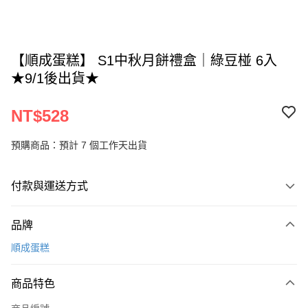
【順成蛋糕】 S1中秋月餅禮盒｜綠豆椪 6入
★9/1後出貨★
NT$528
預購商品：預計 7 個工作天出貨
付款與運送方式
付款方式
品牌
信用卡一次付款
順成蛋糕
LINE Pay
商品特色
Apple Pay