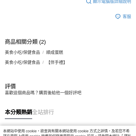
顯示電腦版詳細說明
客服
商品相關分類 (2)
美食小吃/保健食品
順成蛋糕
美食小吃/保健食品
【伴手禮】
評價
喜歡這個商品嗎？購買後給他一個好評吧
本分類熱銷
全站排行
本網站中使用 cookie，欲查詢有關本網站使用 cookie 方式之詳情，及若您不希
熱門標籤