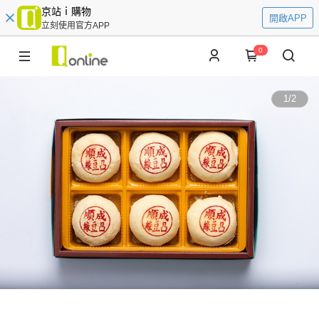
京站ｉ購物
開啟APP
立刻使用官方APP
0
1
/
2