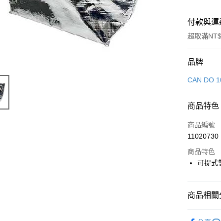
付款與運
超取滿NT$
付款方式
品牌
信用卡一
CAN DO 1
LINE Pay
商品特色
Apple Pay
商品編號
街口支付
11020730
商品特色
悠遊付
可提式雙
Google Pa
全盈+PAY
商品相關分
大哥付你
生活雜貨
相關說明