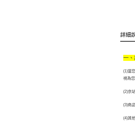
詳細
一、
(1)
視為
(2)
(3)
(4)