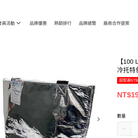
會員活動
品牌優惠
熱銷排行
品牌總覽
廠商合作提案
【100 
冷托特包
超取滿NT$
NT$1
數量