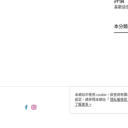
評價
喜歡這
本分類
本網站中使用 cookie，欲查詢有關
設定，請參閱本網站「
隱私權條款
使用 cookie。
了解更多 >