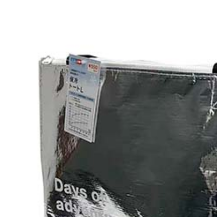
１．透過由
交易，需
求債權轉
２．關於
https://aft
３．未成
「AFTE
任。
４．使用「
即時審查
結果請求
５．嚴禁
形，恩沛
動。