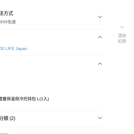
送方式
899免運
清除
紀錄
次付款
00 LIFE Japan
層保溫保冷托特包 L(1入)
y
類 (2)
分期
CAN DO 100 LIFE Japan