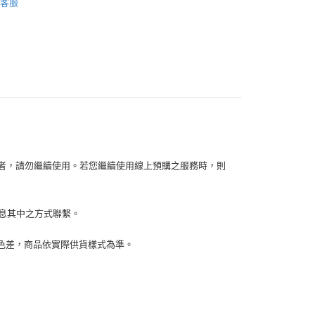
客服
你分期使用說明】
【保溫/保冷袋】
享後付
由台灣大哥大提供，台灣大哥大用戶可立即使用無須另外申請。
式選擇「大哥付你分期」，訂單成立後會自動跳轉到大哥付的交易
證手機門號後，選擇欲分期的期數、繳款截止日，確認付款後即
FTEE先享後付」】
。
先享後付是「在收到商品之後才付款」的支付方式。 讓您購物簡單
准額度、可分期數及費用金額請依後續交易確認頁面所載為準。
心！
立30分鐘內，如未前往確認交易或遇審核未通過，訂單將自動取
：不需註冊會員、不需綁卡、不需儲值。
「轉專審核」未通過狀況，表示未達大哥付你分期系統評分，恕
：只要手機號碼，簡訊認證，即可結帳。
評估內容。
：先確認商品／服務後，再付款。
式說明】
家取貨
項不併入電信帳單，「大哥付你分期」於每月結算日後寄送繳費提
EE先享後付」結帳流程】
0，滿NT$899(含以上)免運費
方式選擇「AFTEE先享後付」後，將跳轉至「AFTEE先享後
訊連結打開帳單後，可選擇「超商條碼／台灣大直營門市／銀行轉
容者，請勿繼續使用。若您繼續使用線上預購之服務時，則
頁面，進行簡訊認證並確認金額後，即可完成結帳。
付／iPASS MONEY」等通路繳費。
1取貨
成立數日內，您將收到繳費通知簡訊。
費通知簡訊後14天內，點擊此簡訊中的連結，可透過四大超商
0，滿NT$899(含以上)免運費
項】
網路銀行／等多元方式進行付款，方視為交易完成。
訊息其中之方式聯繫。
係由「台灣大哥大股份有限公司」（以下簡稱本公司）所提供，讓
：結帳手續完成當下不需立刻繳費，但若您需要取消訂單，請聯
易時，得透過本服務購買商品或服務，並由商店將買賣／分期付
的店家。未經商家同意取消之訂單仍視為有效，需透過AFTEE
金債權讓與本公司後，依約使用本公司帳單繳交帳款。
繳納相關費用。
00，滿NT$1,000(含以上)免運費
生色差，商品依實際供貨樣式為準。
意付款使用「大哥付你分期」之契約關係目的，商店將以您的個人
否成功請以「AFTEE先享後付 」之結帳頁面顯示為準，若有關於
含姓名、電話或地址）提供予台灣大哥大進項蒐集、處理及利
功／繳費後需取消欲退款等相關疑問，請聯繫「AFTEE先享後
客服中心(1F星巴克旁) 即日起不提供京站紙袋，取件時
公司與您本人進行分期帳單所需資料之確認、核對及更正。
援中心」
https://netprotections.freshdesk.com/support/home
物袋，若需購買紙袋可現場詢問
戶服務條款，請詳閱以下連結：
https://oppay.tw/userRule
項】