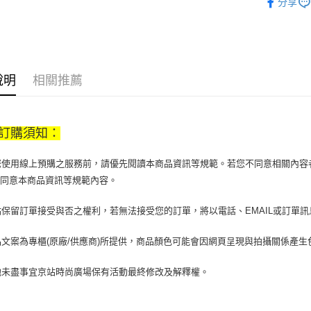
分享
【大哥付
鞋包/服飾
AFTEE先
1.本服務
2.付款方
相關說明
流程，驗
【關於「A
ATM付款
完成交易
AFTEE
3.實際核
便利好安
說明
相關推薦
4.訂單成
１．簡單
消。如遇
２．便利
運送方式
無法說明
３．安心
【繳款方
訂購須知：
付款後全
1.分期款
【「AFT
醒簡訊。
每筆NT$7
１．於結帳
2.透過簡
當您使用線上預購之服務前，請優先閱讀本商品資訊等規範。若您不同意相關內
付」結帳
帳／街口支
付款後7-1
２．訂單
您同意本商品資訊等規範內容。
３．收到繳
每筆NT$7
【注意事
／ATM／
京站保留訂單接受與否之權利，若無法接受您的訂單，將以電話、EMAIL或訂單
1.本服務
※ 請注意
宅配
用戶於交
絡購買商品
款買賣價
先享後付
每筆NT$1
商品文案為專櫃(原廠/供應商)所提供，商品顏色可能會因網頁呈現與拍攝關係產
2.基於同
※ 交易是
資料（包
是否繳費成
京站台北店
其他未盡事宜京站時尚廣場保有活動最終修改及解釋權。
用，由本
付客戶支
請自備購
3.完整用
免運費
【注意事