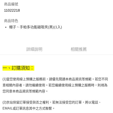
商品編號
街口支付
11022218
悠遊付
商品特色
Google Pay
帽子、手帕多功能磁吸夾(黑)(1入)
全盈+PAY
大哥付你分期
相關說明
詳細說明
相關推薦
【大哥付你分期使用說明】
AFTEE先享後付
1.本服務由台灣大哥大提供，台灣大哥大用戶可立即使用無須另外申請。
2.付款方式選擇「大哥付你分期」，訂單成立後會自動跳轉到大哥付的交易
相關說明
流程，驗證手機門號後，選擇欲分期的期數、繳款截止日，確認付款後即完
一、訂購須知：
【關於「AFTEE先享後付」】
成交易。
ATM付款
AFTEE先享後付是「在收到商品之後才付款」的支付方式。 讓您購物簡單
3.實際核准額度、可分期數及費用金額請依後續交易確認頁面所載為準。
便利好安心！
(1)當您使用線上預購之服務前，請優先閱讀本商品資訊等規範。若您不同
4.訂單成立30分鐘內，如未前往確認交易或遇審核未通過，訂單將自動取
１．簡單：不需註冊會員、不需綁卡、不需儲值。
意相關內容者，請勿繼續使用。若您繼續使用線上預購之服務時，則視為
運送方式
消。如遇「轉專審核」未通過狀況，表示未達大哥付你分期系統評分，恕無
２．便利：只要手機號碼，簡訊認證，即可結帳。
法說明評估內容。
您同意本商品資訊等規範內容。
３．安心：先確認商品／服務後，再付款。
付款後全家取貨
【繳款方式說明】
1.分期款項不併入電信帳單，「大哥付你分期」於每月結算日後寄送繳費提
每筆NT$70，滿NT$899(含以上)免運費
【「AFTEE先享後付」結帳流程】
(2)京站保留訂單接受與否之權利，若無法接受您的訂單，將以電話、
醒簡訊。
１．於結帳方式選擇「AFTEE先享後付」後，將跳轉至「AFTEE先享後付」
2.透過簡訊連結打開帳單後，可選擇「超商條碼／台灣大直營門市／銀行轉
EMAIL或訂單訊息其中之方式聯繫。
付款後7-11取貨
結帳頁面，進行簡訊認證並確認金額後，即可完成結帳。
帳／街口支付／iPASS MONEY」等通路繳費。