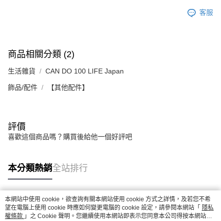
客服
商品相關分類 (2)
生活雜貨
CAN DO 100 LIFE Japan
飾品/配件
【其他配件】
評價
喜歡這個商品嗎？購買後給他一個好評吧
本分類熱銷
全站排行
本網站中使用 cookie，欲查詢有關本網站使用 cookie 方式之詳情，及若您不希
熱門標籤
望在電腦上使用 cookie 時應如何變更電腦的 cookie 設定，請參閱本網站「
隱私
權條款
」之 Cookie 聲明。您繼續使用本網站即表示您同意本公司得按本網站使