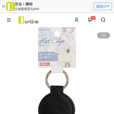
京站ｉ購物
開啟APP
立刻使用官方APP
0
1
/
1