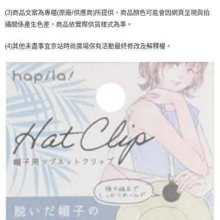
２．訂單成立數日內，您將收到繳費通知簡訊。
每筆NT$70，滿NT$899(含以上)免運費
３．收到繳費通知簡訊後14天內，點擊此簡訊中的連結，可透過四大超商／
(3)商品文案為專櫃(原廠/供應商)所提供，商品顏色可能會因網頁呈現與拍
【注意事項】
ATM／網路銀行／等多元方式進行付款，方視為交易完成。
攝關係產生色差，商品依實際供貨樣式為準。
宅配
1.本服務係由「台灣大哥大股份有限公司」（以下簡稱本公司）所提供，讓
※ 請注意：結帳手續完成當下不需立刻繳費，但若您需要取消訂單，請聯絡
用戶於交易時，得透過本服務購買商品或服務，並由商店將買賣／分期付款
每筆NT$100，滿NT$1,000(含以上)免運費
購買商品的店家。未經商家同意取消之訂單仍視為有效，需透過AFTEE先享
買賣價金債權讓與本公司後，依約使用本公司帳單繳交帳款。
(4)其他未盡事宜京站時尚廣場保有活動最終修改及解釋權。
後付繳納相關費用。
2.基於同意付款使用「大哥付你分期」之契約關係目的，商店將以您的個人
京站台北店客服中心(1F星巴克旁) 即日起不提供京站紙袋，取件時
※ 交易是否成功請以「AFTEE先享後付 」之結帳頁面顯示為準，若有關於
資料（包含姓名、電話或地址）提供予台灣大哥大進項蒐集、處理及利用，
是否繳費成功／繳費後需取消欲退款等相關疑問，請聯繫「AFTEE先享後付
請自備購物袋，若需購買紙袋可現場詢問
由本公司與您本人進行分期帳單所需資料之確認、核對及更正。
客戶支援中心」
https://netprotections.freshdesk.com/support/home
3.完整用戶服務條款，請詳閱以下連結：
https://oppay.tw/userRule
免運費
【注意事項】
１．透過由恩沛科技股份有限公司提供之「AFTEE先享後付」服務完成之交
易，需依本服務之必要範圍內提供個人資料，並將交易相關給付款項請求債
權轉讓予恩沛科技股份有限公司。
２．關於個人資料處理事宜，請瀏覽以下網址：
https://aftee.tw/terms/#terms3
３．未成年的使用者請事先徵得法定代理人或監護人之同意方可使用
「AFTEE先享後付」，若未經同意申辦者引起之損失，本公司不負相關責
任。
４．使用「AFTEE先享後付」時，將依據個別帳號之用戶狀況，依本公司即
時審查核予不同之上限額度；若仍有額度不足之情形，本公司將視審查結果
請求用戶進行身份認證。
５．嚴禁一人註冊多個帳號或使用他人資訊註冊。若發現惡意使用之情形，
恩沛科技股份有限公司將有權停止該用戶之使用額度並採取法律行動。