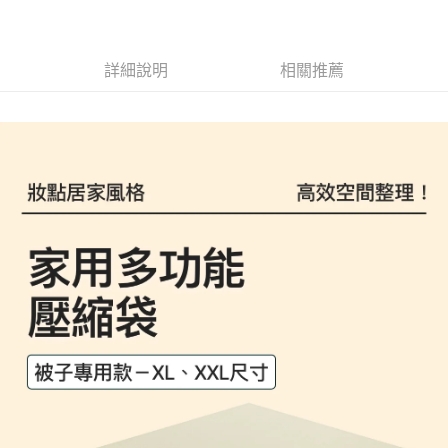
1.分期款項不併入電信帳單，「大哥付你分期」於每月結算日後寄送繳費提
每筆NT$100，滿NT$1,200(含以上)免運費
【「AFTEE先享後付」結帳流程】
醒簡訊。
１．於結帳方式選擇「AFTEE先享後付」後，將跳轉至「AFTEE先享後付」
2.透過簡訊連結打開帳單後，可選擇「超商條碼／台灣大直營門市／銀行轉
京站台北店客服中心(1F星巴克旁) 即日起不提供京站紙袋，取件時
結帳頁面，進行簡訊認證並確認金額後，即可完成結帳。
帳／街口支付／iPASS MONEY」等通路繳費。
２．訂單成立數日內，您將收到繳費通知簡訊。
請自備購物袋，若需購買紙袋可現場詢問
詳細說明
相關推薦
３．收到繳費通知簡訊後14天內，點擊此簡訊中的連結，可透過四大超商／
【注意事項】
免運費
ATM／網路銀行／等多元方式進行付款，方視為交易完成。
1.本服務係由「台灣大哥大股份有限公司」（以下簡稱本公司）所提供，讓
※ 請注意：結帳手續完成當下不需立刻繳費，但若您需要取消訂單，請聯絡
用戶於交易時，得透過本服務購買商品或服務，並由商店將買賣／分期付款
購買商品的店家。未經商家同意取消之訂單仍視為有效，需透過AFTEE先享
買賣價金債權讓與本公司後，依約使用本公司帳單繳交帳款。
後付繳納相關費用。
2.基於同意付款使用「大哥付你分期」之契約關係目的，商店將以您的個人
※ 交易是否成功請以「AFTEE先享後付 」之結帳頁面顯示為準，若有關於
資料（包含姓名、電話或地址）提供予台灣大哥大進項蒐集、處理及利用，
是否繳費成功／繳費後需取消欲退款等相關疑問，請聯繫「AFTEE先享後付
由本公司與您本人進行分期帳單所需資料之確認、核對及更正。
客戶支援中心」
https://netprotections.freshdesk.com/support/home
3.完整用戶服務條款，請詳閱以下連結：
https://oppay.tw/userRule
【注意事項】
１．透過由恩沛科技股份有限公司提供之「AFTEE先享後付」服務完成之交
易，需依本服務之必要範圍內提供個人資料，並將交易相關給付款項請求債
權轉讓予恩沛科技股份有限公司。
２．關於個人資料處理事宜，請瀏覽以下網址：
https://aftee.tw/terms/#terms3
３．未成年的使用者請事先徵得法定代理人或監護人之同意方可使用
「AFTEE先享後付」，若未經同意申辦者引起之損失，本公司不負相關責
任。
４．使用「AFTEE先享後付」時，將依據個別帳號之用戶狀況，依本公司即
時審查核予不同之上限額度；若仍有額度不足之情形，本公司將視審查結果
請求用戶進行身份認證。