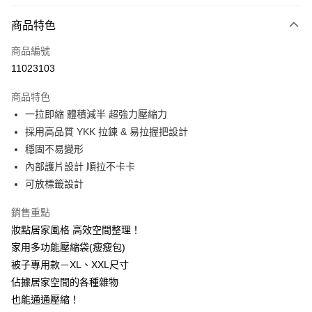
LINE Pay
商品特色
Apple Pay
商品編號
街口支付
11023103
悠遊付
商品特色
Google Pay
一拉即縮 體積減半 超強力壓縮力
全盈+PAY
採用高品質 YKK 拉鍊 & 易拉握把設計
穩固不易變形
大哥付你分期
內部護片設計 順拉不卡卡
相關說明
可放標籤設計
【大哥付你分期使用說明】
AFTEE先享後付
1.本服務由台灣大哥大提供，台灣大哥大用戶可立即使用無須另外申請。
銷售重點
2.付款方式選擇「大哥付你分期」，訂單成立後會自動跳轉到大哥付的交易
相關說明
流程，驗證手機門號後，選擇欲分期的期數、繳款截止日，確認付款後即完
妝點居家風格 高效空間整理！
【關於「AFTEE先享後付」】
成交易。
ATM付款
AFTEE先享後付是「在收到商品之後才付款」的支付方式。 讓您購物簡單
家用多功能壓縮袋(瘦瘦包)
3.實際核准額度、可分期數及費用金額請依後續交易確認頁面所載為準。
便利好安心！
4.訂單成立30分鐘內，如未前往確認交易或遇審核未通過，訂單將自動取
被子專用款－XL、XXL尺寸
１．簡單：不需註冊會員、不需綁卡、不需儲值。
運送方式
消。如遇「轉專審核」未通過狀況，表示未達大哥付你分期系統評分，恕無
２．便利：只要手機號碼，簡訊認證，即可結帳。
佔據居家空間的各種雜物
法說明評估內容。
３．安心：先確認商品／服務後，再付款。
宅配
也能通通壓縮！
【繳款方式說明】