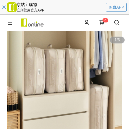
京站ｉ購物
開啟APP
立刻使用官方APP
0
1
/
6