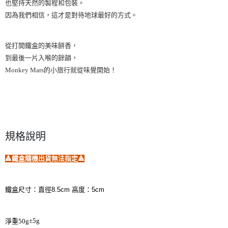
也堅持天然的製程和包裝。
因為我們相信，這才是對待地球最好的方式。
從打開鐵盒的美味餅香，
到最後一片入喉的餘韻，
Monkey Mars的小旅行就從味覺開始！
規格說明
🔺鐵盒隨機出貨無法指定🔺
鐵盒尺寸：直徑8.5cm 高度：5cm
±5g
淨重50g