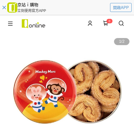
京站ｉ購物
開啟APP
立刻使用官方APP
0
1
/
2