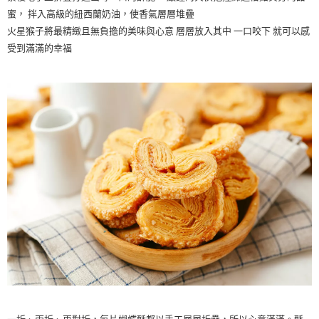
蜜， 拌入高級的紐西蘭奶油，使香氣層層堆疊
火星猴子將最精緻且無負擔的美味與心意 層層放入其中 一口咬下 就可以感
受到滿滿的幸福