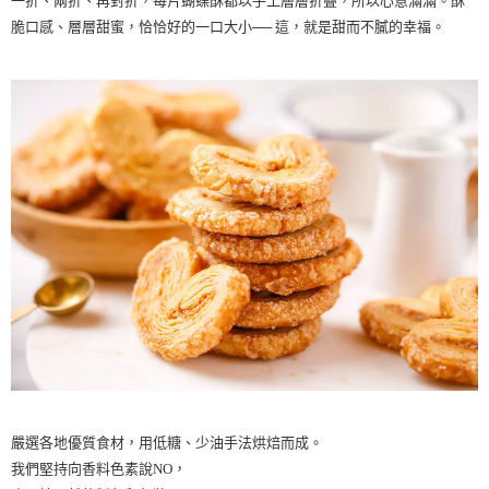
一折、兩折、再對折，每片蝴蝶酥都以手工層層折疊，所以心意滿滿。酥
脆口感、層層甜蜜，恰恰好的一口大小── 這，就是甜而不膩的幸福。
嚴選各地優質食材，用低糖、少油手法烘焙而成。
我們堅持向香料色素說NO，