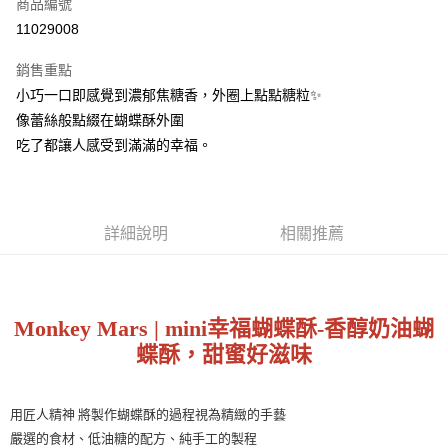
商品編號
街口支付
11029008
悠遊付
銷售重點
Google Pay
小巧一口即感覺到濃郁焦糖香，外圈上點點糖粒✨
全盈+PAY
像蕾絲般點綴在蝴蝶酥外圍
吃了都讓人感受到滿滿的幸福。
大哥付你分期
相關說明
【大哥付你分期使用說明】
AFTEE先享後付
1.本服務由台灣大哥大提供，台灣大哥大用戶可立即使用無須另外申請。
詳細說明
相關推薦
2.付款方式選擇「大哥付你分期」，訂單成立後會自動跳轉到大哥付的交易
相關說明
流程，驗證手機門號後，選擇欲分期的期數、繳款截止日，確認付款後即完
【關於「AFTEE先享後付」】
成交易。
ATM付款
AFTEE先享後付是「在收到商品之後才付款」的支付方式。 讓您購物簡單
3.實際核准額度、可分期數及費用金額請依後續交易確認頁面所載為準。
便利好安心！
4.訂單成立30分鐘內，如未前往確認交易或遇審核未通過，訂單將自動取
１．簡單：不需註冊會員、不需綁卡、不需儲值。
Monkey Mars | mini幸福蝴蝶酥-香醇奶油蝴
運送方式
消。如遇「轉專審核」未通過狀況，表示未達大哥付你分期系統評分，恕無
２．便利：只要手機號碼，簡訊認證，即可結帳。
法說明評估內容。
蝶酥，甜蜜好滋味
３．安心：先確認商品／服務後，再付款。
火星猴子-常溫宅配
【繳款方式說明】
1.分期款項不併入電信帳單，「大哥付你分期」於每月結算日後寄送繳費提
每筆NT$150，滿NT$2,000(含以上)免運費
【「AFTEE先享後付」結帳流程】
醒簡訊。
１．於結帳方式選擇「AFTEE先享後付」後，將跳轉至「AFTEE先享後付」
用匠人精神 將製作蝴蝶酥的過程視為精緻的手藝
2.透過簡訊連結打開帳單後，可選擇「超商條碼／台灣大直營門市／銀行轉
結帳頁面，進行簡訊認證並確認金額後，即可完成結帳。
帳／街口支付／iPASS MONEY」等通路繳費。
嚴選的食材、低油糖的配方、純手工的製程
２．訂單成立數日內，您將收到繳費通知簡訊。