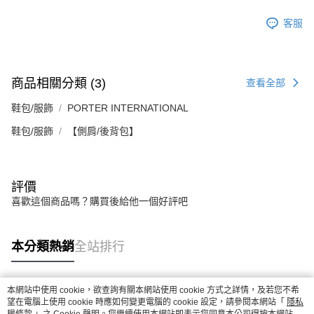
「AFTEE先享後付」，若未經同意申辦者引起之損失，本公司不負相關責
任。
客服
４．使用「AFTEE先享後付」時，將依據個別帳號之用戶狀況，依本公司即
時審查核予不同之上限額度；若仍有額度不足之情形，本公司將視審查結果
請求用戶進行身份認證。
５．嚴禁一人註冊多個帳號或使用他人資訊註冊。若發現惡意使用之情形，
恩沛科技股份有限公司將有權停止該用戶之使用額度並採取法律行動。
商品相關分類 (3)
查看全部
鞋包/服飾
PORTER INTERNATIONAL
鞋包/服飾
【側肩/後背包】
評價
喜歡這個商品嗎？購買後給他一個好評吧
本分類熱銷
全站排行
本網站中使用 cookie，欲查詢有關本網站使用 cookie 方式之詳情，及若您不希
熱門標籤
望在電腦上使用 cookie 時應如何變更電腦的 cookie 設定，請參閱本網站「
隱私