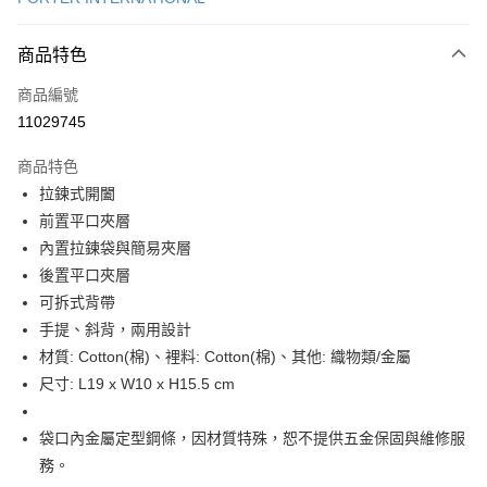
信用卡分期付款
6 期 0 利率 每期
NT$484
21家銀行
商品特色
合作金庫商業銀行
第一商業銀行
LINE Pay
商品編號
華南商業銀行
彰化商業銀行
11029745
Apple Pay
上海商業儲蓄銀行
台北富邦商業銀行
國泰世華商業銀行
兆豐國際商業銀行
商品特色
街口支付
臺灣中小企業銀行
台中商業銀行
拉鍊式開闔
匯豐（台灣）商業銀行
華泰商業銀行
悠遊付
前置平口夾層
聯邦商業銀行
遠東國際商業銀行
元大商業銀行
永豐商業銀行
內置拉鍊袋與簡易夾層
Google Pay
玉山商業銀行
星展（台灣）商業銀行
後置平口夾層
台新國際商業銀行
中國信託商業銀行
全盈+PAY
可拆式背帶
台灣樂天信用卡公司
手提、斜背，兩用設計
大哥付你分期
材質: Cotton(棉)、裡料: Cotton(棉)、其他: 織物類/金屬
相關說明
尺寸: L19 x W10 x H15.5 cm
【大哥付你分期使用說明】
AFTEE先享後付
1.本服務由台灣大哥大提供，台灣大哥大用戶可立即使用無須另外申請。
2.付款方式選擇「大哥付你分期」，訂單成立後會自動跳轉到大哥付的交易
相關說明
袋口內金屬定型鋼條，因材質特殊，恕不提供五金保固與維修服
流程，驗證手機門號後，選擇欲分期的期數、繳款截止日，確認付款後即完
【關於「AFTEE先享後付」】
成交易。
務。
ATM付款
AFTEE先享後付是「在收到商品之後才付款」的支付方式。 讓您購物簡單
3.實際核准額度、可分期數及費用金額請依後續交易確認頁面所載為準。