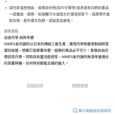
便利好安心！
4.訂單成立30分鐘內，如未前往確認交易或遇審核未通過，訂單將自動取
１．簡單：不需註冊會員、不需綁卡、不需儲值。
請勿與淺色物品、易移染衣物(如牛仔褲等)或表面有印刷的產品
運送方式
消。如遇「轉專審核」未通過狀況，表示未達大哥付你分期系統評分，恕無
２．便利：只要手機號碼，簡訊認證，即可結帳。
法說明評估內容。
一起疊放、磨擦，如接觸汗水或雨水於潮濕狀態下，經摩擦也會
３．安心：先確認商品／服務後，再付款。
付款後全家取貨
【繳款方式說明】
對衣物、配件產生色移，請留意並避免。
1.分期款項不併入電信帳單，「大哥付你分期」於每月結算日後寄送繳費提
每筆NT$70，滿NT$899(含以上)免運費
【「AFTEE先享後付」結帳流程】
醒簡訊。
１．於結帳方式選擇「AFTEE先享後付」後，將跳轉至「AFTEE先享後付」
銷售重點
2.透過簡訊連結打開帳單後，可選擇「超商條碼／台灣大直營門市／銀行轉
付款後7-11取貨
結帳頁面，進行簡訊認證並確認金額後，即可完成結帳。
帳／街口支付／iPASS MONEY」等通路繳費。
自由丹寧 純粹多變
２．訂單成立數日內，您將收到繳費通知簡訊。
每筆NT$70，滿NT$899(含以上)免運費
３．收到繳費通知簡訊後14天內，點擊此簡訊中的連結，可透過四大超商／
NIMES系列面料以日本的傳統工藝生產，實現丹寧熱愛者對純粹質
【注意事項】
ATM／網路銀行／等多元方式進行付款，方視為交易完成。
宅配
1.本服務係由「台灣大哥大股份有限公司」（以下簡稱本公司）所提供，讓
感的追隨。想要打造膠囊衣櫥，經典的單品必不可少，象徵自由的
※ 請注意：結帳手續完成當下不需立刻繳費，但若您需要取消訂單，請聯絡
用戶於交易時，得透過本服務購買商品或服務，並由商店將買賣／分期付款
每筆NT$100，滿NT$1,000(含以上)免運費
購買商品的店家。未經商家同意取消之訂單仍視為有效，需透過AFTEE先享
標誌性丹寧，同時具有靈活配搭性，NIMES系列讓你無須考量適合
買賣價金債權讓與本公司後，依約使用本公司帳單繳交帳款。
後付繳納相關費用。
的背戴時機，任何時刻都能合適的融入。
2.基於同意付款使用「大哥付你分期」之契約關係目的，商店將以您的個人
京站台北店客服中心(1F星巴克旁) 即日起不提供京站紙袋，取件時
※ 交易是否成功請以「AFTEE先享後付 」之結帳頁面顯示為準，若有關於
資料（包含姓名、電話或地址）提供予台灣大哥大進項蒐集、處理及利用，
是否繳費成功／繳費後需取消欲退款等相關疑問，請聯繫「AFTEE先享後付
請自備購物袋，若需購買紙袋可現場詢問
由本公司與您本人進行分期帳單所需資料之確認、核對及更正。
客戶支援中心」
https://netprotections.freshdesk.com/support/home
3.完整用戶服務條款，請詳閱以下連結：
https://oppay.tw/userRule
免運費
【注意事項】
詳細說明
相關推薦
１．透過由恩沛科技股份有限公司提供之「AFTEE先享後付」服務完成之交
易，需依本服務之必要範圍內提供個人資料，並將交易相關給付款項請求債
權轉讓予恩沛科技股份有限公司。
２．關於個人資料處理事宜，請瀏覽以下網址：
https://aftee.tw/terms/#terms3
顯示電腦版詳細說明
３．未成年的使用者請事先徵得法定代理人或監護人之同意方可使用