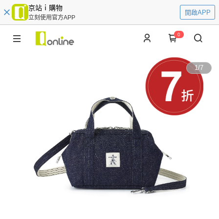
京站ｉ購物
開啟APP
立刻使用官方APP
0
1
/
7