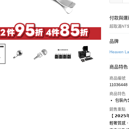
付款與運
超取滿NT$
付款方式
品牌
信用卡一
Heaven La
LINE Pay
商品特色
Apple Pay
商品編號
街口支付
11036448
商品特色
悠遊付
包裝內
Google Pa
銷售重點
全盈+PAY
【 𝟮𝟬
輕奢質感
大哥付你