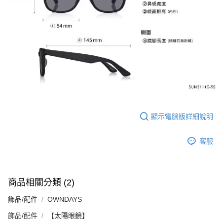
２．訂單成立數日內，您將收到繳費通知簡訊。
每筆NT$70，滿NT$899(含以上)免運費
３．收到繳費通知簡訊後14天內，點擊此簡訊中的連結，可透過四大超商／
【注意事項】
ATM／網路銀行／等多元方式進行付款，方視為交易完成。
宅配
1.本服務係由「台灣大哥大股份有限公司」（以下簡稱本公司）所提供，讓
※ 請注意：結帳手續完成當下不需立刻繳費，但若您需要取消訂單，請聯絡
用戶於交易時，得透過本服務購買商品或服務，並由商店將買賣／分期付款
每筆NT$100，滿NT$1,000(含以上)免運費
購買商品的店家。未經商家同意取消之訂單仍視為有效，需透過AFTEE先享
買賣價金債權讓與本公司後，依約使用本公司帳單繳交帳款。
後付繳納相關費用。
2.基於同意付款使用「大哥付你分期」之契約關係目的，商店將以您的個人
京站台北店客服中心(1F星巴克旁) 即日起不提供京站紙袋，取件時
※ 交易是否成功請以「AFTEE先享後付 」之結帳頁面顯示為準，若有關於
資料（包含姓名、電話或地址）提供予台灣大哥大進項蒐集、處理及利用，
是否繳費成功／繳費後需取消欲退款等相關疑問，請聯繫「AFTEE先享後付
請自備購物袋，若需購買紙袋可現場詢問
由本公司與您本人進行分期帳單所需資料之確認、核對及更正。
客戶支援中心」
https://netprotections.freshdesk.com/support/home
3.完整用戶服務條款，請詳閱以下連結：
https://oppay.tw/userRule
免運費
【注意事項】
１．透過由恩沛科技股份有限公司提供之「AFTEE先享後付」服務完成之交
易，需依本服務之必要範圍內提供個人資料，並將交易相關給付款項請求債
顯示電腦版詳細說明
權轉讓予恩沛科技股份有限公司。
２．關於個人資料處理事宜，請瀏覽以下網址：
https://aftee.tw/terms/#terms3
客服
３．未成年的使用者請事先徵得法定代理人或監護人之同意方可使用
「AFTEE先享後付」，若未經同意申辦者引起之損失，本公司不負相關責
任。
４．使用「AFTEE先享後付」時，將依據個別帳號之用戶狀況，依本公司即
時審查核予不同之上限額度；若仍有額度不足之情形，本公司將視審查結果
商品相關分類 (2)
請求用戶進行身份認證。
５．嚴禁一人註冊多個帳號或使用他人資訊註冊。若發現惡意使用之情形，
飾品/配件
OWNDAYS
恩沛科技股份有限公司將有權停止該用戶之使用額度並採取法律行動。
飾品/配件
【太陽眼鏡】