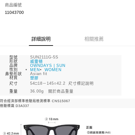
商品編號
街口支付
11043700
悠遊付
Google Pay
全盈+PAY
詳細說明
相關推薦
大哥付你分期
相關說明
型號
SUN2111G-5S
形狀
威靈頓
【大哥付你分期使用說明】
品牌
OWNDAYS | SUN
AFTEE先享後付
1.本服務由台灣大哥大提供，台灣大哥大用戶可立即使用無須另外申請。
性別
MEN
WOMEN
鼻墊形狀
Asian fit
2.付款方式選擇「大哥付你分期」，訂單成立後會自動跳轉到大哥付的交易
相關說明
材質
塑膠
流程，驗證手機門號後，選擇欲分期的期數、繳款截止日，確認付款後即完
【關於「AFTEE先享後付」】
尺寸
尺寸標記說明
54□18－145○42.2
成交易。
ATM付款
AFTEE先享後付是「在收到商品之後才付款」的支付方式。 讓您購物簡單
3.實際核准額度、可分期數及費用金額請依後續交易確認頁面所載為準。
重量
關於商品重量
36.00g
便利好安心！
4.訂單成立30分鐘內，如未前往確認交易或遇審核未通過，訂單將自動取
１．簡單：不需註冊會員、不需綁卡、不需儲值。
符合經濟部標準檢驗局檢測標準 CNS15067
運送方式
消。如遇「轉專審核」未通過狀況，表示未達大哥付你分期系統評分，恕無
２．便利：只要手機號碼，簡訊認證，即可結帳。
檢驗標識 D3A337
法說明評估內容。
３．安心：先確認商品／服務後，再付款。
付款後全家取貨
【繳款方式說明】
1.分期款項不併入電信帳單，「大哥付你分期」於每月結算日後寄送繳費提
每筆NT$70，滿NT$899(含以上)免運費
【「AFTEE先享後付」結帳流程】
醒簡訊。
１．於結帳方式選擇「AFTEE先享後付」後，將跳轉至「AFTEE先享後付」
2.透過簡訊連結打開帳單後，可選擇「超商條碼／台灣大直營門市／銀行轉
付款後7-11取貨
結帳頁面，進行簡訊認證並確認金額後，即可完成結帳。
帳／街口支付／iPASS MONEY」等通路繳費。