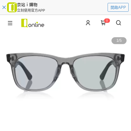
京站ｉ購物
開啟APP
立刻使用官方APP
0
1
/
5