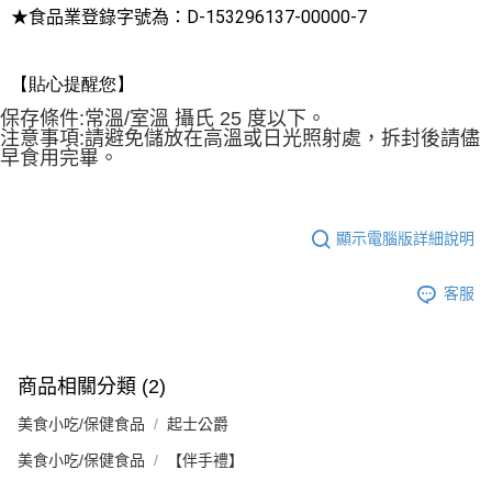
★食品業登錄字號為：D-153296137-00000-7
【貼心提醒您】
保存條件:常溫/室溫 攝氏 25 度以下。
注意事項:請避免儲放在高溫或日光照射處，拆封後請儘
早食用完畢。
顯示電腦版詳細說明
客服
商品相關分類 (2)
美食小吃/保健食品
起士公爵
美食小吃/保健食品
【伴手禮】