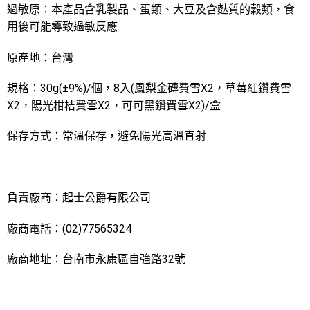
過敏原：本產品含乳製品、蛋類、大豆及含麩質的穀類，食
用後可能導致過敏反應
原產地：台灣
規格：30g(±9%)/個，8入(鳳梨金磚費雪X2，草莓紅鑽費雪
X2，陽光柑桔費雪X2，可可黑鑽費雪X2)/盒
保存方式：常溫保存，避免陽光高溫直射
負責廠商：起士公爵有限公司
廠商電話：(02)77565324
廠商地址：台南市永康區自強路32號