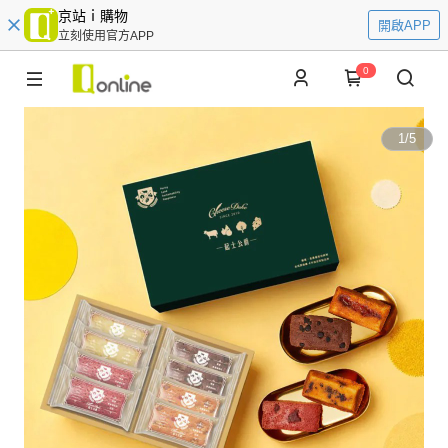
京站ｉ購物
開啟APP
立刻使用官方APP
0
1
/
5