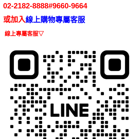
１．於結帳方式選擇「AFTEE先享後付」後，將跳轉至「AFTEE先享後付」
02-2182-
8888#9660-9664
2.透過簡訊連結打開帳單後，可選擇「超商條碼／台灣大直營門市／銀行轉
付款後7-11取貨
結帳頁面，進行簡訊認證並確認金額後，即可完成結帳。
帳／街口支付／iPASS MONEY」等通路繳費。
２．訂單成立數日內，您將收到繳費通知簡訊。
每筆NT$70，滿NT$899(含以上)免運費
或加入
線上購物專屬客服
３．收到繳費通知簡訊後14天內，點擊此簡訊中的連結，可透過四大超商／
【注意事項】
ATM／網路銀行／等多元方式進行付款，方視為交易完成。
宅配
1.本服務係由「台灣大哥大股份有限公司」（以下簡稱本公司）所提供，讓
※ 請注意：結帳手續完成當下不需立刻繳費，但若您需要取消訂單，請聯絡
線上專屬客服▽
用戶於交易時，得透過本服務購買商品或服務，並由商店將買賣／分期付款
每筆NT$100，滿NT$1,000(含以上)免運費
購買商品的店家。未經商家同意取消之訂單仍視為有效，需透過AFTEE先享
買賣價金債權讓與本公司後，依約使用本公司帳單繳交帳款。
後付繳納相關費用。
2.基於同意付款使用「大哥付你分期」之契約關係目的，商店將以您的個人
京站台北店客服中心(1F星巴克旁) 即日起不提供京站紙袋，取件時
※ 交易是否成功請以「AFTEE先享後付 」之結帳頁面顯示為準，若有關於
資料（包含姓名、電話或地址）提供予台灣大哥大進項蒐集、處理及利用，
是否繳費成功／繳費後需取消欲退款等相關疑問，請聯繫「AFTEE先享後付
請自備購物袋，若需購買紙袋可現場詢問
由本公司與您本人進行分期帳單所需資料之確認、核對及更正。
客戶支援中心」
https://netprotections.freshdesk.com/support/home
3.完整用戶服務條款，請詳閱以下連結：
https://oppay.tw/userRule
免運費
【注意事項】
１．透過由恩沛科技股份有限公司提供之「AFTEE先享後付」服務完成之交
易，需依本服務之必要範圍內提供個人資料，並將交易相關給付款項請求債
權轉讓予恩沛科技股份有限公司。
２．關於個人資料處理事宜，請瀏覽以下網址：
https://aftee.tw/terms/#terms3
３．未成年的使用者請事先徵得法定代理人或監護人之同意方可使用
「AFTEE先享後付」，若未經同意申辦者引起之損失，本公司不負相關責
任。
４．使用「AFTEE先享後付」時，將依據個別帳號之用戶狀況，依本公司即
時審查核予不同之上限額度；若仍有額度不足之情形，本公司將視審查結果
請求用戶進行身份認證。
５．嚴禁一人註冊多個帳號或使用他人資訊註冊。若發現惡意使用之情形，