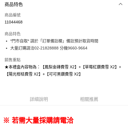
商品特色
Apple Pay
商品編號
街口支付
11044468
悠遊付
商品特色
Google Pay
*門市自取* 請於「訂單備註欄」備註預計取貨時間
全盈+PAY
大量訂購請洽02-21828888 分機9660-9664
大哥付你分期
銷售重點
相關說明
★本禮盒內容物為：【鳳梨金磚費雪 X2】+【草莓紅鑽費雪 X2】+
【大哥付你分期使用說明】
【陽光柑桔費雪 X2】+【可可黑鑽費雪 X2】
AFTEE先享後付
1.本服務由台灣大哥大提供，台灣大哥大用戶可立即使用無須另外申請。
2.付款方式選擇「大哥付你分期」，訂單成立後會自動跳轉到大哥付的交易
相關說明
流程，驗證手機門號後，選擇欲分期的期數、繳款截止日，確認付款後即完
【關於「AFTEE先享後付」】
成交易。
ATM付款
AFTEE先享後付是「在收到商品之後才付款」的支付方式。 讓您購物簡單
3.實際核准額度、可分期數及費用金額請依後續交易確認頁面所載為準。
便利好安心！
詳細說明
相關推薦
4.訂單成立30分鐘內，如未前往確認交易或遇審核未通過，訂單將自動取
１．簡單：不需註冊會員、不需綁卡、不需儲值。
運送方式
消。如遇「轉專審核」未通過狀況，表示未達大哥付你分期系統評分，恕無
２．便利：只要手機號碼，簡訊認證，即可結帳。
法說明評估內容。
３．安心：先確認商品／服務後，再付款。
付款後全家取貨
【繳款方式說明】
※ 若需大量採購請電洽
1.分期款項不併入電信帳單，「大哥付你分期」於每月結算日後寄送繳費提
每筆NT$70，滿NT$899(含以上)免運費
【「AFTEE先享後付」結帳流程】
醒簡訊。