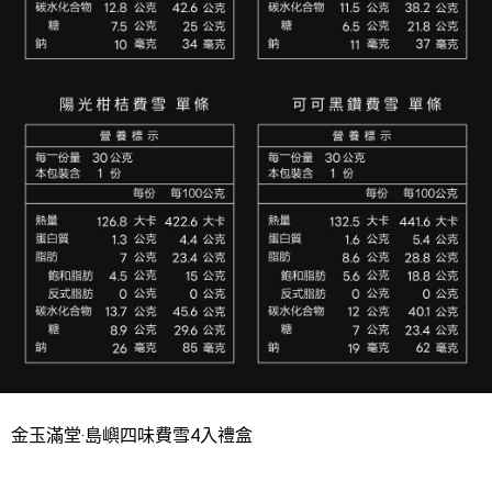
金玉滿堂‧島嶼四味費雪4入禮盒