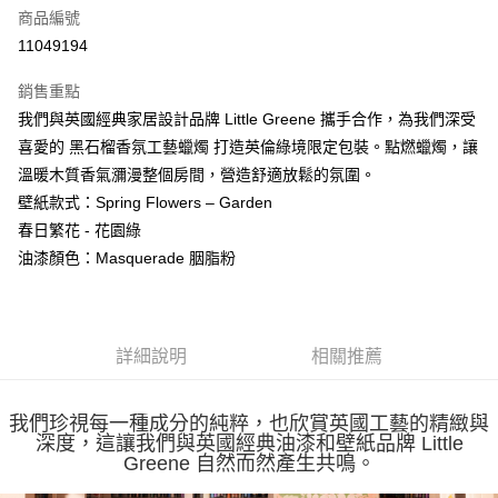
合作金庫商業銀行
第一商業銀行
LINE Pay
商品編號
華南商業銀行
彰化商業銀行
11049194
Apple Pay
上海商業儲蓄銀行
台北富邦商業銀行
國泰世華商業銀行
兆豐國際商業銀行
銷售重點
街口支付
臺灣中小企業銀行
台中商業銀行
我們與英國經典家居設計品牌 Little Greene 攜手合作，為我們深受
匯豐（台灣）商業銀行
華泰商業銀行
悠遊付
喜愛的 黑石榴香氛工藝蠟燭 打造英倫綠境限定包裝。點燃蠟燭，讓
聯邦商業銀行
遠東國際商業銀行
元大商業銀行
永豐商業銀行
溫暖木質香氣瀰漫整個房間，營造舒適放鬆的氛圍。
Google Pay
玉山商業銀行
星展（台灣）商業銀行
壁紙款式：Spring Flowers – Garden
台新國際商業銀行
中國信託商業銀行
全盈+PAY
春日繁花 - 花園綠
台灣樂天信用卡公司
油漆顏色：Masquerade 胭脂粉
大哥付你分期
相關說明
【大哥付你分期使用說明】
AFTEE先享後付
1.本服務由台灣大哥大提供，台灣大哥大用戶可立即使用無須另外申請。
2.付款方式選擇「大哥付你分期」，訂單成立後會自動跳轉到大哥付的交易
詳細說明
相關推薦
相關說明
流程，驗證手機門號後，選擇欲分期的期數、繳款截止日，確認付款後即完
【關於「AFTEE先享後付」】
成交易。
ATM付款
AFTEE先享後付是「在收到商品之後才付款」的支付方式。 讓您購物簡單
3.實際核准額度、可分期數及費用金額請依後續交易確認頁面所載為準。
我們珍視每一種成分的純粹，也欣賞英國工藝的精緻與
便利好安心！
4.訂單成立30分鐘內，如未前往確認交易或遇審核未通過，訂單將自動取
深度，這讓我們與英國經典油漆和壁紙品牌 Little
１．簡單：不需註冊會員、不需綁卡、不需儲值。
運送方式
消。如遇「轉專審核」未通過狀況，表示未達大哥付你分期系統評分，恕無
Greene 自然而然產生共鳴。
２．便利：只要手機號碼，簡訊認證，即可結帳。
法說明評估內容。
３．安心：先確認商品／服務後，再付款。
付款後全家取貨
【繳款方式說明】