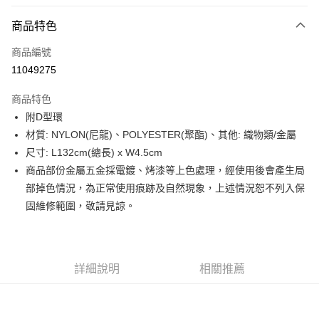
LINE Pay
商品特色
Apple Pay
商品編號
街口支付
11049275
悠遊付
商品特色
Google Pay
附D型環
全盈+PAY
材質: NYLON(尼龍)、POLYESTER(聚酯)、其他: 織物類/金屬
尺寸: L132cm(總長) x W4.5cm
大哥付你分期
商品部份金屬五金採電鍍、烤漆等上色處理，經使用後會產生局
相關說明
部掉色情況，為正常使用痕跡及自然現象，上述情況恕不列入保
【大哥付你分期使用說明】
AFTEE先享後付
1.本服務由台灣大哥大提供，台灣大哥大用戶可立即使用無須另外申請。
固維修範圍，敬請見諒。
2.付款方式選擇「大哥付你分期」，訂單成立後會自動跳轉到大哥付的交易
相關說明
流程，驗證手機門號後，選擇欲分期的期數、繳款截止日，確認付款後即完
【關於「AFTEE先享後付」】
成交易。
ATM付款
AFTEE先享後付是「在收到商品之後才付款」的支付方式。 讓您購物簡單
3.實際核准額度、可分期數及費用金額請依後續交易確認頁面所載為準。
便利好安心！
詳細說明
相關推薦
4.訂單成立30分鐘內，如未前往確認交易或遇審核未通過，訂單將自動取
１．簡單：不需註冊會員、不需綁卡、不需儲值。
運送方式
消。如遇「轉專審核」未通過狀況，表示未達大哥付你分期系統評分，恕無
２．便利：只要手機號碼，簡訊認證，即可結帳。
法說明評估內容。
３．安心：先確認商品／服務後，再付款。
付款後全家取貨
【繳款方式說明】