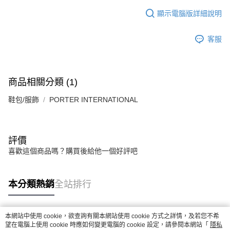
1.分期款項不併入電信帳單，「大哥付你分期」於每月結算日後寄送繳費提
每筆NT$70，滿NT$899(含以上)免運費
【「AFTEE先享後付」結帳流程】
醒簡訊。
顯示電腦版詳細說明
１．於結帳方式選擇「AFTEE先享後付」後，將跳轉至「AFTEE先享後付」
2.透過簡訊連結打開帳單後，可選擇「超商條碼／台灣大直營門市／銀行轉
付款後7-11取貨
結帳頁面，進行簡訊認證並確認金額後，即可完成結帳。
帳／街口支付／iPASS MONEY」等通路繳費。
２．訂單成立數日內，您將收到繳費通知簡訊。
每筆NT$70，滿NT$899(含以上)免運費
客服
３．收到繳費通知簡訊後14天內，點擊此簡訊中的連結，可透過四大超商／
【注意事項】
ATM／網路銀行／等多元方式進行付款，方視為交易完成。
宅配
1.本服務係由「台灣大哥大股份有限公司」（以下簡稱本公司）所提供，讓
※ 請注意：結帳手續完成當下不需立刻繳費，但若您需要取消訂單，請聯絡
用戶於交易時，得透過本服務購買商品或服務，並由商店將買賣／分期付款
每筆NT$100，滿NT$1,000(含以上)免運費
購買商品的店家。未經商家同意取消之訂單仍視為有效，需透過AFTEE先享
買賣價金債權讓與本公司後，依約使用本公司帳單繳交帳款。
後付繳納相關費用。
商品相關分類 (1)
2.基於同意付款使用「大哥付你分期」之契約關係目的，商店將以您的個人
京站台北店客服中心(1F星巴克旁) 即日起不提供京站紙袋，取件時
※ 交易是否成功請以「AFTEE先享後付 」之結帳頁面顯示為準，若有關於
資料（包含姓名、電話或地址）提供予台灣大哥大進項蒐集、處理及利用，
是否繳費成功／繳費後需取消欲退款等相關疑問，請聯繫「AFTEE先享後付
鞋包/服飾
PORTER INTERNATIONAL
請自備購物袋，若需購買紙袋可現場詢問
由本公司與您本人進行分期帳單所需資料之確認、核對及更正。
客戶支援中心」
https://netprotections.freshdesk.com/support/home
3.完整用戶服務條款，請詳閱以下連結：
https://oppay.tw/userRule
免運費
【注意事項】
１．透過由恩沛科技股份有限公司提供之「AFTEE先享後付」服務完成之交
評價
易，需依本服務之必要範圍內提供個人資料，並將交易相關給付款項請求債
喜歡這個商品嗎？購買後給他一個好評吧
權轉讓予恩沛科技股份有限公司。
２．關於個人資料處理事宜，請瀏覽以下網址：
https://aftee.tw/terms/#terms3
３．未成年的使用者請事先徵得法定代理人或監護人之同意方可使用
本分類熱銷
全站排行
「AFTEE先享後付」，若未經同意申辦者引起之損失，本公司不負相關責
任。
４．使用「AFTEE先享後付」時，將依據個別帳號之用戶狀況，依本公司即
本網站中使用 cookie，欲查詢有關本網站使用 cookie 方式之詳情，及若您不希
時審查核予不同之上限額度；若仍有額度不足之情形，本公司將視審查結果
熱門標籤
望在電腦上使用 cookie 時應如何變更電腦的 cookie 設定，請參閱本網站「
隱私
請求用戶進行身份認證。