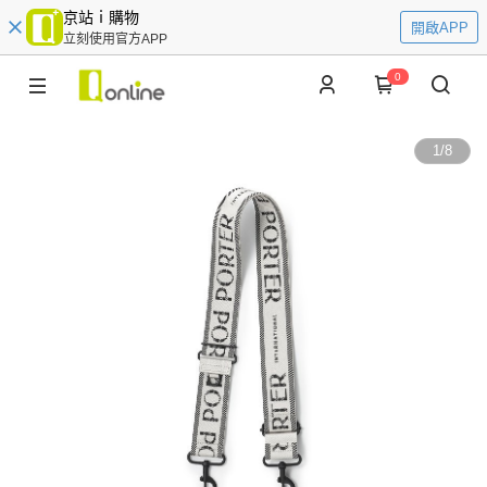
京站ｉ購物
開啟APP
立刻使用官方APP
0
1
/
8