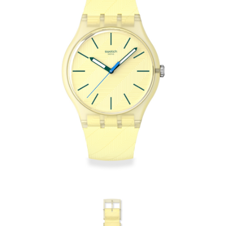
２．訂單成立數日內，您將收到繳費通知簡訊。
每筆NT$70，滿NT$899(含以上)免運費
３．收到繳費通知簡訊後14天內，點擊此簡訊中的連結，可透過四大超商／
【注意事項】
ATM／網路銀行／等多元方式進行付款，方視為交易完成。
宅配
1.本服務係由「台灣大哥大股份有限公司」（以下簡稱本公司）所提供，讓
※ 請注意：結帳手續完成當下不需立刻繳費，但若您需要取消訂單，請聯絡
用戶於交易時，得透過本服務購買商品或服務，並由商店將買賣／分期付款
每筆NT$100，滿NT$1,000(含以上)免運費
購買商品的店家。未經商家同意取消之訂單仍視為有效，需透過AFTEE先享
買賣價金債權讓與本公司後，依約使用本公司帳單繳交帳款。
後付繳納相關費用。
2.基於同意付款使用「大哥付你分期」之契約關係目的，商店將以您的個人
京站台北店客服中心(1F星巴克旁) 即日起不提供京站紙袋，取件時
※ 交易是否成功請以「AFTEE先享後付 」之結帳頁面顯示為準，若有關於
資料（包含姓名、電話或地址）提供予台灣大哥大進項蒐集、處理及利用，
是否繳費成功／繳費後需取消欲退款等相關疑問，請聯繫「AFTEE先享後付
請自備購物袋，若需購買紙袋可現場詢問
由本公司與您本人進行分期帳單所需資料之確認、核對及更正。
客戶支援中心」
https://netprotections.freshdesk.com/support/home
3.完整用戶服務條款，請詳閱以下連結：
https://oppay.tw/userRule
免運費
【注意事項】
１．透過由恩沛科技股份有限公司提供之「AFTEE先享後付」服務完成之交
易，需依本服務之必要範圍內提供個人資料，並將交易相關給付款項請求債
權轉讓予恩沛科技股份有限公司。
２．關於個人資料處理事宜，請瀏覽以下網址：
https://aftee.tw/terms/#terms3
３．未成年的使用者請事先徵得法定代理人或監護人之同意方可使用
「AFTEE先享後付」，若未經同意申辦者引起之損失，本公司不負相關責
任。
４．使用「AFTEE先享後付」時，將依據個別帳號之用戶狀況，依本公司即
時審查核予不同之上限額度；若仍有額度不足之情形，本公司將視審查結果
請求用戶進行身份認證。
５．嚴禁一人註冊多個帳號或使用他人資訊註冊。若發現惡意使用之情形，
恩沛科技股份有限公司將有權停止該用戶之使用額度並採取法律行動。