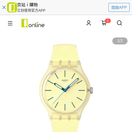
京站ｉ購物
開啟APP
立刻使用官方APP
0
1
/
2