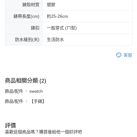
錶殼材質
塑膠
錶帶長度(cm)
約25-26cm
錶扣
一般穿式 (ㄇ型)
防水級別(米)
生活防水
客服
商品相關分類 (2)
飾品/配件
swatch
飾品/配件
【手錶】
評價
喜歡這個商品嗎？購買後給他一個好評吧