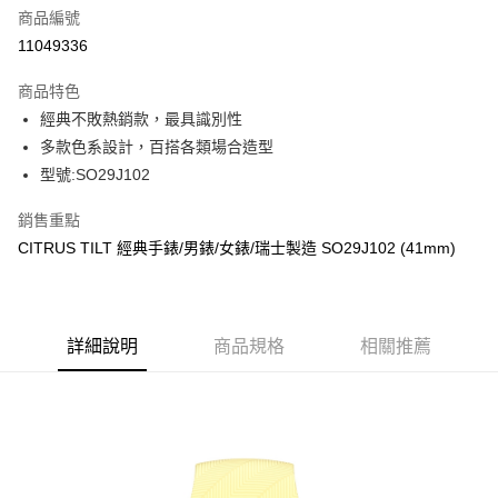
商品編號
街口支付
11049336
悠遊付
商品特色
Google Pay
經典不敗熱銷款，最具識別性
全盈+PAY
多款色系設計，百搭各類場合造型
型號:SO29J102
大哥付你分期
相關說明
銷售重點
【大哥付你分期使用說明】
CITRUS TILT 經典手錶/男錶/女錶/瑞士製造 SO29J102 (41mm)
AFTEE先享後付
1.本服務由台灣大哥大提供，台灣大哥大用戶可立即使用無須另外申請。
2.付款方式選擇「大哥付你分期」，訂單成立後會自動跳轉到大哥付的交易
相關說明
流程，驗證手機門號後，選擇欲分期的期數、繳款截止日，確認付款後即完
【關於「AFTEE先享後付」】
成交易。
ATM付款
AFTEE先享後付是「在收到商品之後才付款」的支付方式。 讓您購物簡單
3.實際核准額度、可分期數及費用金額請依後續交易確認頁面所載為準。
便利好安心！
詳細說明
商品規格
相關推薦
4.訂單成立30分鐘內，如未前往確認交易或遇審核未通過，訂單將自動取
１．簡單：不需註冊會員、不需綁卡、不需儲值。
運送方式
消。如遇「轉專審核」未通過狀況，表示未達大哥付你分期系統評分，恕無
２．便利：只要手機號碼，簡訊認證，即可結帳。
法說明評估內容。
３．安心：先確認商品／服務後，再付款。
付款後全家取貨
【繳款方式說明】
1.分期款項不併入電信帳單，「大哥付你分期」於每月結算日後寄送繳費提
每筆NT$70，滿NT$899(含以上)免運費
【「AFTEE先享後付」結帳流程】
醒簡訊。
１．於結帳方式選擇「AFTEE先享後付」後，將跳轉至「AFTEE先享後付」
2.透過簡訊連結打開帳單後，可選擇「超商條碼／台灣大直營門市／銀行轉
付款後7-11取貨
結帳頁面，進行簡訊認證並確認金額後，即可完成結帳。
帳／街口支付／iPASS MONEY」等通路繳費。