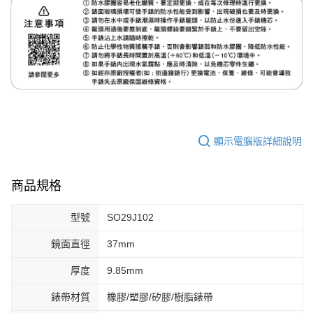
顯示電腦版詳細說明
商品規格
型號
SO29J102
鏡面直徑
37mm
厚度
9.85mm
錶帶材質
橡膠/塑膠/矽膠/樹脂錶帶