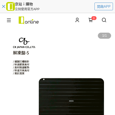
京站ｉ購物
開啟APP
立刻使用官方APP
0
1
/
1