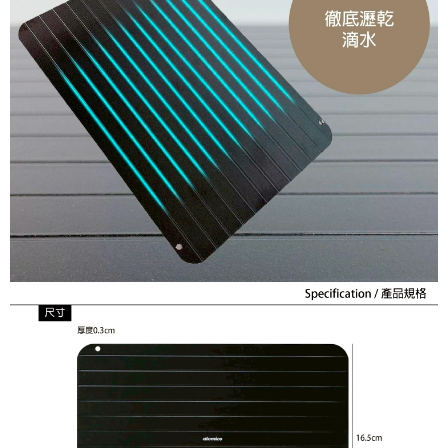
醒簡訊。
１．於結帳方式選擇「AFTEE先享後付」後，將跳轉至「AFTEE先享後付」
2.透過簡訊連結打開帳單後，可選擇「超商條碼／台灣大直營門市／銀行轉
付款後7-11取貨
結帳頁面，進行簡訊認證並確認金額後，即可完成結帳。
帳／街口支付／iPASS MONEY」等通路繳費。
２．訂單成立數日內，您將收到繳費通知簡訊。
每筆NT$70，滿NT$1,000(含以上)免運費
３．收到繳費通知簡訊後14天內，點擊此簡訊中的連結，可透過四大超商／
【注意事項】
ATM／網路銀行／等多元方式進行付款，方視為交易完成。
宅配
1.本服務係由「台灣大哥大股份有限公司」（以下簡稱本公司）所提供，讓
※ 請注意：結帳手續完成當下不需立刻繳費，但若您需要取消訂單，請聯絡
用戶於交易時，得透過本服務購買商品或服務，並由商店將買賣／分期付款
每筆NT$100，滿NT$1,200(含以上)免運費
購買商品的店家。未經商家同意取消之訂單仍視為有效，需透過AFTEE先享
買賣價金債權讓與本公司後，依約使用本公司帳單繳交帳款。
後付繳納相關費用。
2.基於同意付款使用「大哥付你分期」之契約關係目的，商店將以您的個人
京站台北店客服中心(1F星巴克旁) 即日起不提供京站紙袋，取件時
※ 交易是否成功請以「AFTEE先享後付 」之結帳頁面顯示為準，若有關於
資料（包含姓名、電話或地址）提供予台灣大哥大進項蒐集、處理及利用，
是否繳費成功／繳費後需取消欲退款等相關疑問，請聯繫「AFTEE先享後付
請自備購物袋，若需購買紙袋可現場詢問
由本公司與您本人進行分期帳單所需資料之確認、核對及更正。
客戶支援中心」
https://netprotections.freshdesk.com/support/home
3.完整用戶服務條款，請詳閱以下連結：
https://oppay.tw/userRule
免運費
【注意事項】
１．透過由恩沛科技股份有限公司提供之「AFTEE先享後付」服務完成之交
易，需依本服務之必要範圍內提供個人資料，並將交易相關給付款項請求債
權轉讓予恩沛科技股份有限公司。
２．關於個人資料處理事宜，請瀏覽以下網址：
https://aftee.tw/terms/#terms3
３．未成年的使用者請事先徵得法定代理人或監護人之同意方可使用
「AFTEE先享後付」，若未經同意申辦者引起之損失，本公司不負相關責
任。
４．使用「AFTEE先享後付」時，將依據個別帳號之用戶狀況，依本公司即
時審查核予不同之上限額度；若仍有額度不足之情形，本公司將視審查結果
請求用戶進行身份認證。
５．嚴禁一人註冊多個帳號或使用他人資訊註冊。若發現惡意使用之情形，