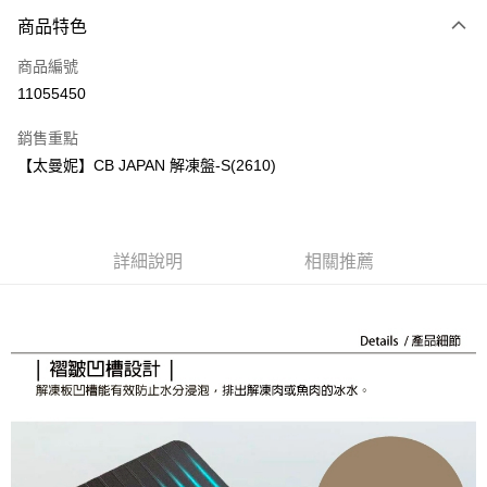
商品特色
Apple Pay
商品編號
街口支付
11055450
悠遊付
銷售重點
Google Pay
【太曼妮】CB JAPAN 解凍盤-S(2610)
全盈+PAY
大哥付你分期
相關說明
詳細說明
相關推薦
【大哥付你分期使用說明】
AFTEE先享後付
1.本服務由台灣大哥大提供，台灣大哥大用戶可立即使用無須另外申請。
2.付款方式選擇「大哥付你分期」，訂單成立後會自動跳轉到大哥付的交易
相關說明
流程，驗證手機門號後，選擇欲分期的期數、繳款截止日，確認付款後即完
【關於「AFTEE先享後付」】
成交易。
ATM付款
AFTEE先享後付是「在收到商品之後才付款」的支付方式。 讓您購物簡單
3.實際核准額度、可分期數及費用金額請依後續交易確認頁面所載為準。
便利好安心！
4.訂單成立30分鐘內，如未前往確認交易或遇審核未通過，訂單將自動取
１．簡單：不需註冊會員、不需綁卡、不需儲值。
運送方式
消。如遇「轉專審核」未通過狀況，表示未達大哥付你分期系統評分，恕無
２．便利：只要手機號碼，簡訊認證，即可結帳。
法說明評估內容。
３．安心：先確認商品／服務後，再付款。
付款後全家取貨
【繳款方式說明】
1.分期款項不併入電信帳單，「大哥付你分期」於每月結算日後寄送繳費提
每筆NT$70，滿NT$1,000(含以上)免運費
【「AFTEE先享後付」結帳流程】