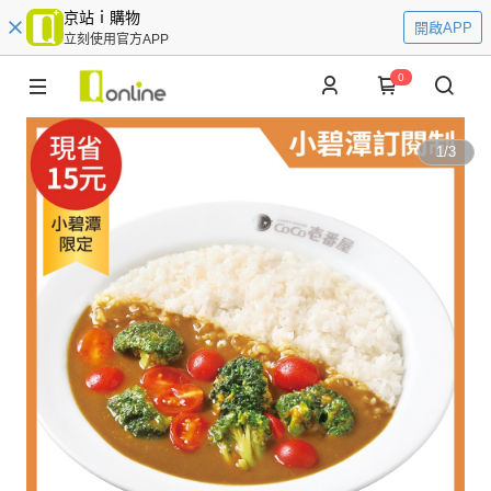
京站ｉ購物
開啟APP
立刻使用官方APP
0
1
/
3