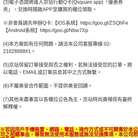
恩沛科技股份有限公司將有權停止該用戶之使用額度並採取法律行動。
(3)電子憑證將匯入京站行動Q卡(Qsquare app)「優惠券
夾」，兌換時開啟APP至購買的櫃位領取。
※非會員請先申辦Q卡:【IOS系統】https://goo.gl/ZSQhFe 
【Android系統】https://goo.gl/Nbw7Xp
(4)本方案如有任何問題，請洽本公司客服專線 02-
21828888#1。
(5)京站保留訂單接受與否之權利，若無法接受您的訂單，將
以電話、EMAIL或訂單訊息其中之方式聯繫。
(6)不屬美安合作範圍，不提供美安回饋。
(7)其他未盡事宜以各櫃位公告為主，京站時尚廣場保有最終
解釋權。
※若因用戶手機裝置、網路、電話、操作方式或不可歸責於本公
司之相關事由，導致無法使用本服務或無法兌換獎項，本公司恕