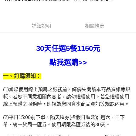
１．於結帳方式選擇「AFTEE先享後付」後，將跳轉至「AFTEE先享後付」
2.透過簡訊連結打開帳單後，可選擇「超商條碼／台灣大直營門市／銀行轉
結帳頁面，進行簡訊認證並確認金額後，即可完成結帳。
帳／街口支付／iPASS MONEY」等通路繳費。
２．訂單成立數日內，您將收到繳費通知簡訊。
３．收到繳費通知簡訊後14天內，點擊此簡訊中的連結，可透過四大超商／
【注意事項】
ATM／網路銀行／等多元方式進行付款，方視為交易完成。
1.本服務係由「台灣大哥大股份有限公司」（以下簡稱本公司）所提供，讓
詳細說明
相關推薦
※ 請注意：結帳手續完成當下不需立刻繳費，但若您需要取消訂單，請聯絡
用戶於交易時，得透過本服務購買商品或服務，並由商店將買賣／分期付款
購買商品的店家。未經商家同意取消之訂單仍視為有效，需透過AFTEE先享
買賣價金債權讓與本公司後，依約使用本公司帳單繳交帳款。
後付繳納相關費用。
2.基於同意付款使用「大哥付你分期」之契約關係目的，商店將以您的個人
※ 交易是否成功請以「AFTEE先享後付 」之結帳頁面顯示為準，若有關於
30天任選5餐1150元
資料（包含姓名、電話或地址）提供予台灣大哥大進項蒐集、處理及利用，
是否繳費成功／繳費後需取消欲退款等相關疑問，請聯繫「AFTEE先享後付
由本公司與您本人進行分期帳單所需資料之確認、核對及更正。
客戶支援中心」
https://netprotections.freshdesk.com/support/home
3.完整用戶服務條款，請詳閱以下連結：
https://oppay.tw/userRule
點我選購>>
【注意事項】
１．透過由恩沛科技股份有限公司提供之「AFTEE先享後付」服務完成之交
一、訂購須知：
易，需依本服務之必要範圍內提供個人資料，並將交易相關給付款項請求債
權轉讓予恩沛科技股份有限公司。
２．關於個人資料處理事宜，請瀏覽以下網址：
(1)當您使用線上預購之服務前，請優先閱讀本商品資訊等規
https://aftee.tw/terms/#terms3
範。若您不同意相關內容者，請勿繼續使用。若您繼續使用
３．未成年的使用者請事先徵得法定代理人或監護人之同意方可使用
線上預購之服務時，則視為您同意本商品資訊等規範內容。
「AFTEE先享後付」，若未經同意申辦者引起之損失，本公司不負相關責
任。
４．使用「AFTEE先享後付」時，將依據個別帳號之用戶狀況，依本公司即
(2)平日15:00前下單，隔天匯券(逢假日順延);  週六、日下
時審查核予不同之上限額度；若仍有額度不足之情形，本公司將視審查結果
單，統一於周一匯券。使用期限為匯券後的30天。
請求用戶進行身份認證。
５．嚴禁一人註冊多個帳號或使用他人資訊註冊。若發現惡意使用之情形，