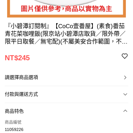
『小碧潭訂閱制』【CoCo壹番屋】(素食)番茄
青花菜咖哩飯(限京站小碧潭店取貨／限外帶／
限平日取餐／無宅配)(不屬美安合作範圍，不提
供美安回饋)
NT$245
請選擇商品選項
付款與運送方式
付款方式
商品特色
信用卡一次付款
商品編號
LINE Pay
11059226