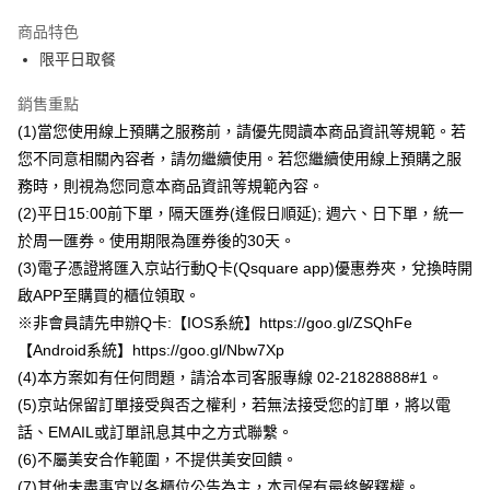
Apple Pay
商品特色
街口支付
限平日取餐
悠遊付
銷售重點
(1)當您使用線上預購之服務前，請優先閱讀本商品資訊等規範。若
Google Pay
您不同意相關內容者，請勿繼續使用。若您繼續使用線上預購之服
全盈+PAY
務時，則視為您同意本商品資訊等規範內容。
(2)平日15:00前下單，隔天匯券(逢假日順延); 週六、日下單，統一
大哥付你分期
於周一匯券。使用期限為匯券後的30天。
相關說明
(3)電子憑證將匯入京站行動Q卡(Qsquare app)優惠券夾，兌換時開
【大哥付你分期使用說明】
AFTEE先享後付
1.本服務由台灣大哥大提供，台灣大哥大用戶可立即使用無須另外申請。
啟APP至購買的櫃位領取。
2.付款方式選擇「大哥付你分期」，訂單成立後會自動跳轉到大哥付的交易
相關說明
※非會員請先申辦Q卡:【IOS系統】https://goo.gl/ZSQhFe
流程，驗證手機門號後，選擇欲分期的期數、繳款截止日，確認付款後即完
【關於「AFTEE先享後付」】
成交易。
【Android系統】https://goo.gl/Nbw7Xp
ATM付款
AFTEE先享後付是「在收到商品之後才付款」的支付方式。 讓您購物簡單
3.實際核准額度、可分期數及費用金額請依後續交易確認頁面所載為準。
便利好安心！
(4)本方案如有任何問題，請洽本司客服專線 02-21828888#1。
4.訂單成立30分鐘內，如未前往確認交易或遇審核未通過，訂單將自動取
１．簡單：不需註冊會員、不需綁卡、不需儲值。
(5)京站保留訂單接受與否之權利，若無法接受您的訂單，將以電
運送方式
消。如遇「轉專審核」未通過狀況，表示未達大哥付你分期系統評分，恕無
２．便利：只要手機號碼，簡訊認證，即可結帳。
法說明評估內容。
話、EMAIL或訂單訊息其中之方式聯繫。
３．安心：先確認商品／服務後，再付款。
Q square app 數位券 (請下載京站時尚廣場app)(小碧潭訂閱制)
【繳款方式說明】
(6)不屬美安合作範圍，不提供美安回饋。
1.分期款項不併入電信帳單，「大哥付你分期」於每月結算日後寄送繳費提
免運費
【「AFTEE先享後付」結帳流程】
醒簡訊。
(7)其他未盡事宜以各櫃位公告為主，本司保有最終解釋權。