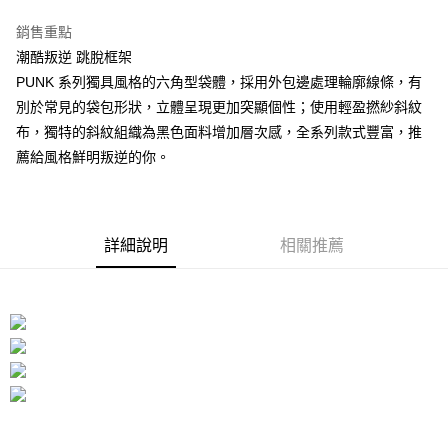
１．簡單：不需註冊會員、不需綁卡、不需儲值。
運送方式
消。如遇「轉專審核」未通過狀況，表示未達大哥付你分期系統評分，恕無
２．便利：只要手機號碼，簡訊認證，即可結帳。
銷售重點
法說明評估內容。
３．安心：先確認商品／服務後，再付款。
付款後全家取貨
【繳款方式說明】
潮酷叛逆 跳脫框架
1.分期款項不併入電信帳單，「大哥付你分期」於每月結算日後寄送繳費提
每筆NT$70，滿NT$1,000(含以上)免運費
【「AFTEE先享後付」結帳流程】
PUNK 系列獨具風格的六角型袋體，採用外包邊處理輪廓線條，有
醒簡訊。
１．於結帳方式選擇「AFTEE先享後付」後，將跳轉至「AFTEE先享後付」
別於常見的袋包形狀，立體呈現更加突顯個性；使用輕盈撚紗斜紋
2.透過簡訊連結打開帳單後，可選擇「超商條碼／台灣大直營門市／銀行轉
付款後7-11取貨
結帳頁面，進行簡訊認證並確認金額後，即可完成結帳。
帳／街口支付／iPASS MONEY」等通路繳費。
布，獨特的斜紋組織為黑色面料增加層次感，全系列款式豐富，推
２．訂單成立數日內，您將收到繳費通知簡訊。
每筆NT$70，滿NT$1,000(含以上)免運費
３．收到繳費通知簡訊後14天內，點擊此簡訊中的連結，可透過四大超商／
薦給風格鮮明叛逆的你。
【注意事項】
ATM／網路銀行／等多元方式進行付款，方視為交易完成。
宅配
1.本服務係由「台灣大哥大股份有限公司」（以下簡稱本公司）所提供，讓
※ 請注意：結帳手續完成當下不需立刻繳費，但若您需要取消訂單，請聯絡
用戶於交易時，得透過本服務購買商品或服務，並由商店將買賣／分期付款
每筆NT$100，滿NT$1,200(含以上)免運費
購買商品的店家。未經商家同意取消之訂單仍視為有效，需透過AFTEE先享
買賣價金債權讓與本公司後，依約使用本公司帳單繳交帳款。
後付繳納相關費用。
2.基於同意付款使用「大哥付你分期」之契約關係目的，商店將以您的個人
京站台北店客服中心(1F星巴克旁) 即日起不提供京站紙袋，取件時
※ 交易是否成功請以「AFTEE先享後付 」之結帳頁面顯示為準，若有關於
詳細說明
相關推薦
資料（包含姓名、電話或地址）提供予台灣大哥大進項蒐集、處理及利用，
是否繳費成功／繳費後需取消欲退款等相關疑問，請聯繫「AFTEE先享後付
請自備購物袋，若需購買紙袋可現場詢問
由本公司與您本人進行分期帳單所需資料之確認、核對及更正。
客戶支援中心」
https://netprotections.freshdesk.com/support/home
3.完整用戶服務條款，請詳閱以下連結：
https://oppay.tw/userRule
免運費
【注意事項】
１．透過由恩沛科技股份有限公司提供之「AFTEE先享後付」服務完成之交
易，需依本服務之必要範圍內提供個人資料，並將交易相關給付款項請求債
權轉讓予恩沛科技股份有限公司。
２．關於個人資料處理事宜，請瀏覽以下網址：
https://aftee.tw/terms/#terms3
３．未成年的使用者請事先徵得法定代理人或監護人之同意方可使用
「AFTEE先享後付」，若未經同意申辦者引起之損失，本公司不負相關責