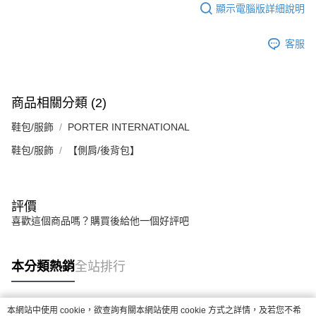
任。
顯示電腦版詳細說明
４．使用「AFTEE先享後付」時，將依據個別帳號之用戶狀況，依本公司即
時審查核予不同之上限額度；若仍有額度不足之情形，本公司將視審查結果
客服
請求用戶進行身份認證。
５．嚴禁一人註冊多個帳號或使用他人資訊註冊。若發現惡意使用之情形，
恩沛科技股份有限公司將有權停止該用戶之使用額度並採取法律行動。
商品相關分類 (2)
鞋包/服飾
PORTER INTERNATIONAL
鞋包/服飾
【側肩/後背包】
評價
喜歡這個商品嗎？購買後給他一個好評吧
本分類熱銷
全站排行
本網站中使用 cookie，欲查詢有關本網站使用 cookie 方式之詳情，及若您不希