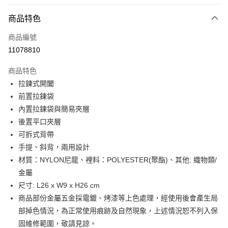
信用卡分期付款
6 期 0 利率 每期
NT$808
21家銀行
商品特色
合作金庫商業銀行
第一商業銀行
LINE Pay
商品編號
華南商業銀行
彰化商業銀行
11078810
Apple Pay
上海商業儲蓄銀行
台北富邦商業銀行
國泰世華商業銀行
兆豐國際商業銀行
商品特色
街口支付
臺灣中小企業銀行
台中商業銀行
拉鍊式開闔
匯豐（台灣）商業銀行
華泰商業銀行
悠遊付
前置拉鍊袋
聯邦商業銀行
遠東國際商業銀行
元大商業銀行
永豐商業銀行
內置拉鍊袋與簡易夾層
Google Pay
玉山商業銀行
星展（台灣）商業銀行
後置平口夾層
台新國際商業銀行
中國信託商業銀行
全盈+PAY
可拆式背帶
台灣樂天信用卡公司
手提、斜背，兩用設計
大哥付你分期
材質：NYLON尼龍、裡料：POLYESTER(聚酯)、其他: 織物類/
相關說明
金屬
【大哥付你分期使用說明】
AFTEE先享後付
1.本服務由台灣大哥大提供，台灣大哥大用戶可立即使用無須另外申請。
尺寸: L26 x W9 x H26 cm
2.付款方式選擇「大哥付你分期」，訂單成立後會自動跳轉到大哥付的交易
相關說明
商品部份金屬五金採電鍍、烤漆等上色處理，經使用後會產生局
流程，驗證手機門號後，選擇欲分期的期數、繳款截止日，確認付款後即完
【關於「AFTEE先享後付」】
成交易。
部掉色情況，為正常使用痕跡及自然現象，上述情況恕不列入保
ATM付款
AFTEE先享後付是「在收到商品之後才付款」的支付方式。 讓您購物簡單
3.實際核准額度、可分期數及費用金額請依後續交易確認頁面所載為準。
便利好安心！
固維修範圍，敬請見諒。
4.訂單成立30分鐘內，如未前往確認交易或遇審核未通過，訂單將自動取