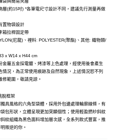
鍊袋與簡易夾層
業銀行
遠東國際商業銀行
納層(約15吋) *各筆電尺寸設計不同，建議先行測量再做
業銀行
永豐商業銀行
y
業銀行
星展（台灣）商業銀行
際商業銀行
中國信託商業銀行
有置物袋設計
天信用卡公司
李箱拉桿固定帶
分期
NYLON(尼龍)、裡料: POLYESTER(聚酯)、其他: 織物類/
你分期使用說明】
享後付
由台灣大哥大提供，台灣大哥大用戶可立即使用無須另外申請。
3 x W14 x H44 cm
式選擇「大哥付你分期」，訂單成立後會自動跳轉到大哥付的交易
份金屬五金採電鍍、烤漆等上色處理，經使用後會產生
證手機門號後，選擇欲分期的期數、繳款截止日，確認付款後即
FTEE先享後付」】
色情況，為正常使用痕跡及自然現象，上述情況恕不列
。
先享後付是「在收到商品之後才付款」的支付方式。 讓您購物簡單
准額度、可分期數及費用金額請依後續交易確認頁面所載為準。
心！
維修範圍，敬請見諒。
立30分鐘內，如未前往確認交易或遇審核未通過，訂單將自動取
：不需註冊會員、不需綁卡、不需儲值。
「轉專審核」未通過狀況，表示未達大哥付你分期系統評分，恕
：只要手機號碼，簡訊認證，即可結帳。
評估內容。
：先確認商品／服務後，再付款。
跳脫框架
式說明】
家取貨
系列獨具風格的六角型袋體，採用外包邊處理輪廓線條，有
項不併入電信帳單，「大哥付你分期」於每月結算日後寄送繳費提
EE先享後付」結帳流程】
的袋包形狀，立體呈現更加突顯個性；使用輕盈撚紗斜紋
0，滿NT$1,000(含以上)免運費
方式選擇「AFTEE先享後付」後，將跳轉至「AFTEE先享後
訊連結打開帳單後，可選擇「超商條碼／台灣大直營門市／銀行轉
頁面，進行簡訊認證並確認金額後，即可完成結帳。
的斜紋組織為黑色面料增加層次感，全系列款式豐富，推
付／iPASS MONEY」等通路繳費。
1取貨
成立數日內，您將收到繳費通知簡訊。
鮮明叛逆的你。
費通知簡訊後14天內，點擊此簡訊中的連結，可透過四大超商
0，滿NT$1,000(含以上)免運費
項】
網路銀行／等多元方式進行付款，方視為交易完成。
係由「台灣大哥大股份有限公司」（以下簡稱本公司）所提供，讓