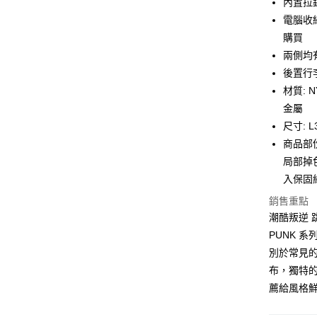
悠遊付
內置拉
聯邦商
電腦收
元大商
Google Pa
購買
玉山商
台新國
全盈+PAY
兩側均
台灣樂
後置行
大哥付你
材質: 
相關說明
金屬
【大哥付
AFTEE先
1.本服務
尺寸: L3
2.付款方
相關說明
商品部
流程，驗
【關於「A
局部掉
ATM付款
完成交易
AFTEE
3.實際核
便利好安
入保固
4.訂單成
１．簡單
消。如遇
銷售重點
２．便利
運送方式
無法說明
３．安心
潮酷叛逆 
【繳款方
付款後全
PUNK 
1.分期款
【「AFT
醒簡訊。
別於常見
每筆NT$7
１．於結帳
2.透過簡
付」結帳
布，獨特
帳／街口支
付款後7-1
２．訂單
薦給風格
３．收到繳
每筆NT$7
【注意事
／ATM／
1.本服務