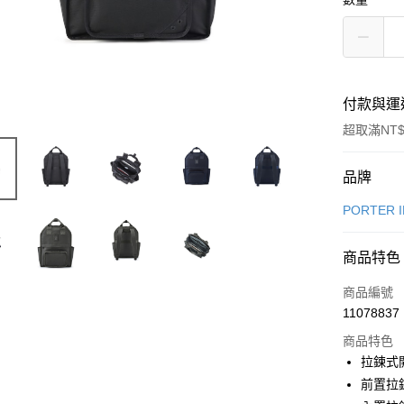
付款與運
超取滿NT$
付款方式
品牌
信用卡一
PORTER 
信用卡分
商品特色
6 期 
商品編號
合作金
LINE Pay
11078837
華南商
Apple Pay
上海商
商品特色
國泰世
拉鍊式
街口支付
臺灣中
前置拉
匯豐（