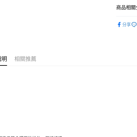
※ 請注意
宅配
用戶於交
絡購買商品
商品相關分
款買賣價
先享後付
每筆NT$1
2.基於同
※ 交易是
鞋包/服飾
資料（包
是否繳費成
京站台北店
分享
用，由本
付客戶支
鞋包/服飾
請自備購
3.完整用
免運費
【注意事
１．透過由
交易，需
求債權轉
說明
相關推薦
２．關於
https://aft
３．未成
「AFTE
任。
４．使用「
即時審查
結果請求
５．嚴禁
形，恩沛
動。