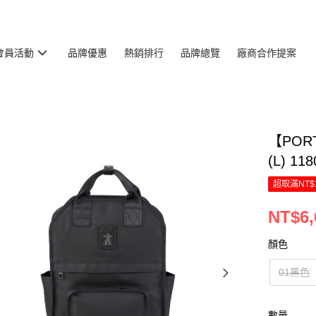
會員活動
品牌優惠
熱銷排行
品牌總覽
廠商合作提案
【PORT
(L) 1
超取滿NT$
NT$6,
顏色
01黑色
數量