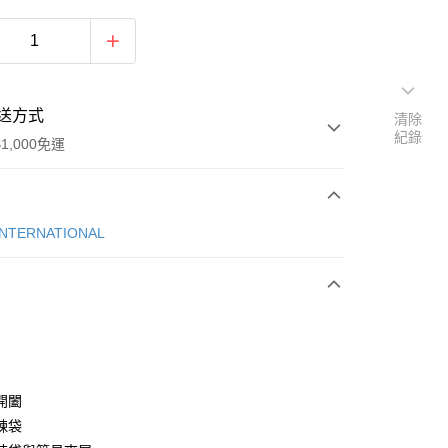
送方式
清除
紀錄
1,000免運
次付款
INTERNATIONAL
期付款
0 利率 每期
NT$1,108
21家銀行
庫商業銀行
第一商業銀行
業銀行
彰化商業銀行
業儲蓄銀行
台北富邦商業銀行
華商業銀行
兆豐國際商業銀行
開闔
小企業銀行
台中商業銀行
鍊袋
台灣）商業銀行
華泰商業銀行