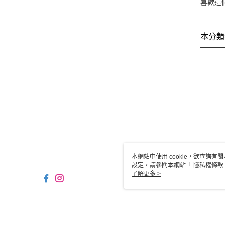
喜歡這
本分類
本網站中使用 cookie，欲查詢有關
設定，請參閱本網站「
隱私權條款
使用 cookie。
了解更多 >