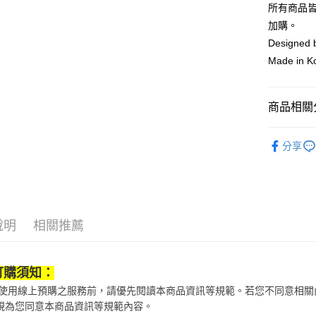
台新國
全盈+PAY
所有商品
台灣樂
加購。
大哥付你
Designed
相關說明
Made in K
【大哥付
AFTEE先
1.本服務
2.付款方
相關說明
流程，驗
【關於「A
商品相關分
ATM付款
完成交易
AFTEE
3.實際核
便利好安
鞋包/服飾
4.訂單成
１．簡單
分享
消。如遇
２．便利
鞋包/服飾
運送方式
無法說明
３．安心
【繳款方
鞋包/服飾
付款後全
1.分期款
【「AFT
醒簡訊。
每筆NT$7
１．於結帳
2.透過簡
付」結帳
說明
相關推薦
帳／街口支
付款後7-1
２．訂單
３．收到繳
每筆NT$7
【注意事
／ATM／
1.本服務
※ 請注意
訂購須知：
宅配
用戶於交
絡購買商品
款買賣價
當您使用線上預購之服務前，請優先閱讀本商品資訊等規範。若您不同意相
先享後付
每筆NT$1
2.基於同
※ 交易是
視為您同意本商品資訊等規範內容。
資料（包