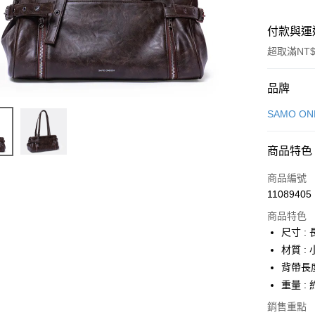
付款與運
超取滿NT$
付款方式
品牌
信用卡一
SAMO O
信用卡分
商品特色
6 期 
商品編號
合作金
LINE Pay
11089405
華南商
Apple Pay
上海商
商品特色
國泰世
尺寸 : 長
街口支付
臺灣中
材質 :
匯豐（
悠遊付
背帶長度 
聯邦商
重量 : 
元大商
Google Pa
玉山商
銷售重點