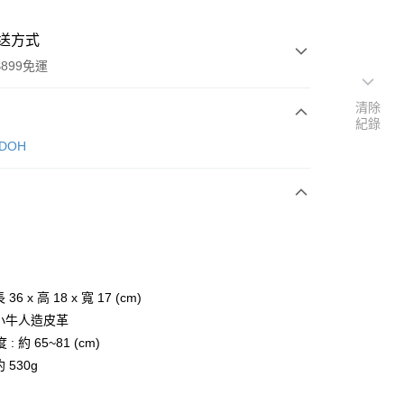
送方式
899免運
清除
紀錄
次付款
NDOH
期付款
0 利率 每期
NT$746
21家銀行
庫商業銀行
第一商業銀行
業銀行
彰化商業銀行
業儲蓄銀行
台北富邦商業銀行
華商業銀行
兆豐國際商業銀行
 36 x 高 18 x 寬 17 (cm)
小企業銀行
台中商業銀行
 小牛人造皮革
台灣）商業銀行
華泰商業銀行
: 約 65~81 (cm)
業銀行
遠東國際商業銀行
約 530g
業銀行
永豐商業銀行
y
業銀行
星展（台灣）商業銀行