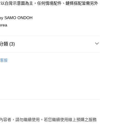
際商業銀行
中國信託商業銀行
皆以白背示意圖為主，任何情境配件、鏈條搭配皆需另外
天信用卡公司
分期
 by SAMO ONDOH
orea
你分期使用說明】
享後付
由台灣大哥大提供，台灣大哥大用戶可立即使用無須另外申請。
式選擇「大哥付你分期」，訂單成立後會自動跳轉到大哥付的交易
證手機門號後，選擇欲分期的期數、繳款截止日，確認付款後即
FTEE先享後付」】
類 (3)
。
先享後付是「在收到商品之後才付款」的支付方式。 讓您購物簡單
准額度、可分期數及費用金額請依後續交易確認頁面所載為準。
心！
SAMO ONDOH
立30分鐘內，如未前往確認交易或遇審核未通過，訂單將自動取
：不需註冊會員、不需綁卡、不需儲值。
客服
「轉專審核」未通過狀況，表示未達大哥付你分期系統評分，恕
：只要手機號碼，簡訊認證，即可結帳。
【側肩/後背包】
評估內容。
：先確認商品／服務後，再付款。
式說明】
【手提/手拿包】
家取貨
項不併入電信帳單，「大哥付你分期」於每月結算日後寄送繳費提
EE先享後付」結帳流程】
0，滿NT$899(含以上)免運費
方式選擇「AFTEE先享後付」後，將跳轉至「AFTEE先享後
訊連結打開帳單後，可選擇「超商條碼／台灣大直營門市／銀行轉
頁面，進行簡訊認證並確認金額後，即可完成結帳。
付／iPASS MONEY」等通路繳費。
1取貨
成立數日內，您將收到繳費通知簡訊。
費通知簡訊後14天內，點擊此簡訊中的連結，可透過四大超商
0，滿NT$899(含以上)免運費
項】
網路銀行／等多元方式進行付款，方視為交易完成。
係由「台灣大哥大股份有限公司」（以下簡稱本公司）所提供，讓
：結帳手續完成當下不需立刻繳費，但若您需要取消訂單，請聯
易時，得透過本服務購買商品或服務，並由商店將買賣／分期付
的店家。未經商家同意取消之訂單仍視為有效，需透過AFTEE
金債權讓與本公司後，依約使用本公司帳單繳交帳款。
關內容者，請勿繼續使用。若您繼續使用線上預購之服務
繳納相關費用。
00，滿NT$1,000(含以上)免運費
意付款使用「大哥付你分期」之契約關係目的，商店將以您的個人
否成功請以「AFTEE先享後付 」之結帳頁面顯示為準，若有關於
含姓名、電話或地址）提供予台灣大哥大進項蒐集、處理及利