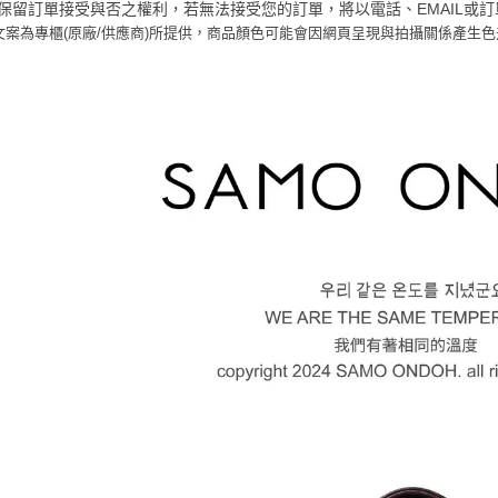
是否繳費成
京站台北店
京站保留訂單接受與否之權利，若無法接受您的訂單，將以電話、EMAIL或
用，由本
付客戶支
請自備購
品文案為專櫃(原廠/供應商)所提供，商品顏色可能會因網頁呈現與拍攝關係產生
3.完整用
免運費
【注意事
１．透過由
交易，需
求債權轉
２．關於
https://aft
３．未成
「AFTE
任。
４．使用「
即時審查
結果請求
５．嚴禁
形，恩沛
動。