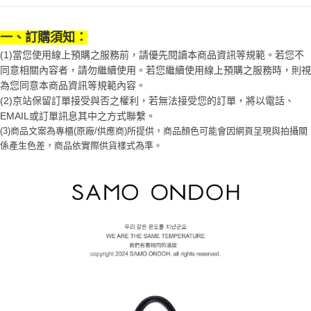
1.分期款項不併入電信帳單，「大哥付你分期」於每月結算日後寄送繳費提
每筆NT$70，滿NT$899(含以上)免運費
【「AFTEE先享後付」結帳流程】
醒簡訊。
１．於結帳方式選擇「AFTEE先享後付」後，將跳轉至「AFTEE先享後付」
2.透過簡訊連結打開帳單後，可選擇「超商條碼／台灣大直營門市／銀行轉
一、訂購須知：
付款後7-11取貨
結帳頁面，進行簡訊認證並確認金額後，即可完成結帳。
帳／街口支付／iPASS MONEY」等通路繳費。
２．訂單成立數日內，您將收到繳費通知簡訊。
(1)當您使用線上預購之服務前，請優先閱讀本商品資訊等規範。若您不
每筆NT$70，滿NT$899(含以上)免運費
３．收到繳費通知簡訊後14天內，點擊此簡訊中的連結，可透過四大超商／
同意相關內容者，請勿繼續使用。若您繼續使用線上預購之服務時，則視
【注意事項】
ATM／網路銀行／等多元方式進行付款，方視為交易完成。
宅配
為您同意本商品資訊等規範內容。
1.本服務係由「台灣大哥大股份有限公司」（以下簡稱本公司）所提供，讓
※ 請注意：結帳手續完成當下不需立刻繳費，但若您需要取消訂單，請聯絡
用戶於交易時，得透過本服務購買商品或服務，並由商店將買賣／分期付款
(2)京站保留訂單接受與否之權利，若無法接受您的訂單，將以電話、
每筆NT$100，滿NT$1,000(含以上)免運費
購買商品的店家。未經商家同意取消之訂單仍視為有效，需透過AFTEE先享
買賣價金債權讓與本公司後，依約使用本公司帳單繳交帳款。
EMAIL或訂單訊息其中之方式聯繫。
後付繳納相關費用。
2.基於同意付款使用「大哥付你分期」之契約關係目的，商店將以您的個人
京站台北店客服中心(1F星巴克旁) 即日起不提供京站紙袋，取件時
※ 交易是否成功請以「AFTEE先享後付 」之結帳頁面顯示為準，若有關於
(3)商品文案為專櫃(原廠/供應商)所提供，商品顏色可能會因網頁呈現與拍攝關
資料（包含姓名、電話或地址）提供予台灣大哥大進項蒐集、處理及利用，
是否繳費成功／繳費後需取消欲退款等相關疑問，請聯繫「AFTEE先享後付
係產生色差，商品依實際供貨樣式為準。
請自備購物袋，若需購買紙袋可現場詢問
由本公司與您本人進行分期帳單所需資料之確認、核對及更正。
客戶支援中心」
https://netprotections.freshdesk.com/support/home
3.完整用戶服務條款，請詳閱以下連結：
https://oppay.tw/userRule
免運費
【注意事項】
１．透過由恩沛科技股份有限公司提供之「AFTEE先享後付」服務完成之交
易，需依本服務之必要範圍內提供個人資料，並將交易相關給付款項請求債
權轉讓予恩沛科技股份有限公司。
２．關於個人資料處理事宜，請瀏覽以下網址：
https://aftee.tw/terms/#terms3
３．未成年的使用者請事先徵得法定代理人或監護人之同意方可使用
「AFTEE先享後付」，若未經同意申辦者引起之損失，本公司不負相關責
任。
４．使用「AFTEE先享後付」時，將依據個別帳號之用戶狀況，依本公司即
時審查核予不同之上限額度；若仍有額度不足之情形，本公司將視審查結果