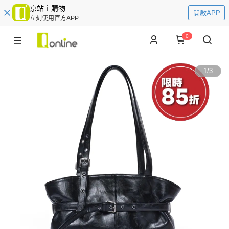
京站ｉ購物
開啟APP
立刻使用官方APP
0
1
/
3