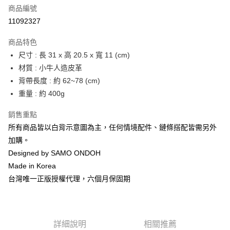
合作金庫商業銀行
第一商業銀行
LINE Pay
商品編號
華南商業銀行
彰化商業銀行
11092327
Apple Pay
上海商業儲蓄銀行
台北富邦商業銀行
國泰世華商業銀行
兆豐國際商業銀行
商品特色
街口支付
臺灣中小企業銀行
台中商業銀行
尺寸 : 長 31 x 高 20.5 x 寬 11 (cm)
匯豐（台灣）商業銀行
華泰商業銀行
悠遊付
材質 : 小牛人造皮革
聯邦商業銀行
遠東國際商業銀行
元大商業銀行
永豐商業銀行
背帶長度 : 約 62~78 (cm)
Google Pay
玉山商業銀行
星展（台灣）商業銀行
重量 : 約 400g
台新國際商業銀行
中國信託商業銀行
全盈+PAY
台灣樂天信用卡公司
銷售重點
大哥付你分期
所有商品皆以白背示意圖為主，任何情境配件、鏈條搭配皆需另外
相關說明
加購。
【大哥付你分期使用說明】
AFTEE先享後付
Designed by SAMO ONDOH
1.本服務由台灣大哥大提供，台灣大哥大用戶可立即使用無須另外申請。
2.付款方式選擇「大哥付你分期」，訂單成立後會自動跳轉到大哥付的交易
相關說明
Made in Korea
流程，驗證手機門號後，選擇欲分期的期數、繳款截止日，確認付款後即完
【關於「AFTEE先享後付」】
台灣唯一正版授權代理，六個月保固期
成交易。
ATM付款
AFTEE先享後付是「在收到商品之後才付款」的支付方式。 讓您購物簡單
3.實際核准額度、可分期數及費用金額請依後續交易確認頁面所載為準。
便利好安心！
4.訂單成立30分鐘內，如未前往確認交易或遇審核未通過，訂單將自動取
１．簡單：不需註冊會員、不需綁卡、不需儲值。
運送方式
消。如遇「轉專審核」未通過狀況，表示未達大哥付你分期系統評分，恕無
２．便利：只要手機號碼，簡訊認證，即可結帳。
法說明評估內容。
３．安心：先確認商品／服務後，再付款。
詳細說明
相關推薦
付款後全家取貨
【繳款方式說明】