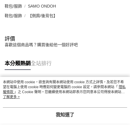
鞋包/服飾
SAMO ONDOH
鞋包/服飾
【側肩/後背包】
評價
喜歡這個商品嗎？購買後給他一個好評吧
本分類熱銷
全站排行
本網站中使用 cookie，欲查詢有關本網站使用 cookie 方式之詳情，及若您不希
熱門標籤
望在電腦上使用 cookie 時應如何變更電腦的 cookie 設定，請參閱本網站「
隱私
權條款
」之 Cookie 聲明。您繼續使用本網站即表示您同意本公司得按本網站使
用條款之 Cookie 聲明使用 cookie。
了解更多 >
我知道了