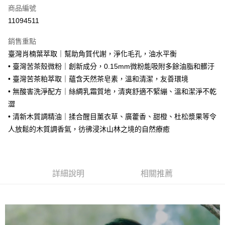
商品編號
街口支付
11094511
悠遊付
銷售重點
Google Pay
臺灣肖楠葉萃取｜幫助角質代謝，淨化毛孔，油水平衡
全盈+PAY
• 臺灣苦茶殼微粉｜創新成分，0.15mm微粉能吸附多餘油脂和髒汙
• 臺灣苦茶粕萃取｜蘊含天然茶皂素，溫和清潔，友善環境
大哥付你分期
• 無酸害洗淨配方｜絲綢乳霜質地，清爽舒適不緊繃、溫和潔淨不乾
相關說明
澀
【大哥付你分期使用說明】
AFTEE先享後付
1.本服務由台灣大哥大提供，台灣大哥大用戶可立即使用無須另外申請。
• 清新木質調精油｜揉合醒目薰衣草、廣藿香、甜橙、杜松漿果等令
2.付款方式選擇「大哥付你分期」，訂單成立後會自動跳轉到大哥付的交易
相關說明
人放鬆的木質調香氣，彷彿浸沐山林之境的自然療癒
流程，驗證手機門號後，選擇欲分期的期數、繳款截止日，確認付款後即完
【關於「AFTEE先享後付」】
成交易。
ATM付款
AFTEE先享後付是「在收到商品之後才付款」的支付方式。 讓您購物簡單
3.實際核准額度、可分期數及費用金額請依後續交易確認頁面所載為準。
便利好安心！
4.訂單成立30分鐘內，如未前往確認交易或遇審核未通過，訂單將自動取
１．簡單：不需註冊會員、不需綁卡、不需儲值。
運送方式
消。如遇「轉專審核」未通過狀況，表示未達大哥付你分期系統評分，恕無
詳細說明
相關推薦
２．便利：只要手機號碼，簡訊認證，即可結帳。
法說明評估內容。
３．安心：先確認商品／服務後，再付款。
付款後全家取貨
【繳款方式說明】
1.分期款項不併入電信帳單，「大哥付你分期」於每月結算日後寄送繳費提
每筆NT$70，滿NT$899(含以上)免運費
【「AFTEE先享後付」結帳流程】
醒簡訊。
１．於結帳方式選擇「AFTEE先享後付」後，將跳轉至「AFTEE先享後付」
2.透過簡訊連結打開帳單後，可選擇「超商條碼／台灣大直營門市／銀行轉
付款後7-11取貨
結帳頁面，進行簡訊認證並確認金額後，即可完成結帳。
帳／街口支付／iPASS MONEY」等通路繳費。