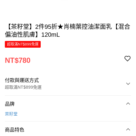
【茶籽堂】2件95折★肖楠葉控油潔面乳【混合
偏油性肌膚】120mL
超取滿NT$899免運
NT$780
付款與運送方式
超取滿NT$899免運
付款方式
品牌
信用卡一次付款
茶籽堂
LINE Pay
商品特色
Apple Pay