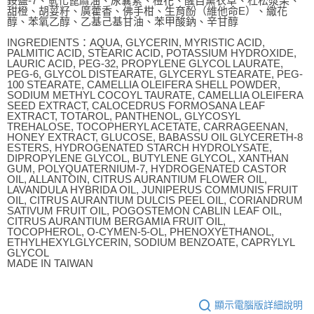
銨鹽-7、氫化蓖麻油、尿囊素、橙花、醒目薰衣草、杜松漿果、
甜橙、胡荽籽、廣藿香、佛手柑、生育酚（維他命E）、繖花
醇、苯氧乙醇、乙基己基甘油、苯甲酸鈉、辛甘醇
INGREDIENTS：AQUA, GLYCERIN, MYRISTIC ACID,
PALMITIC ACID, STEARIC ACID, POTASSIUM HYDROXIDE,
LAURIC ACID, PEG-32, PROPYLENE GLYCOL LAURATE,
PEG-6, GLYCOL DISTEARATE, GLYCERYL STEARATE, PEG-
100 STEARATE, CAMELLIA OLEIFERA SHELL POWDER,
SODIUM METHYL COCOYL TAURATE, CAMELLIA OLEIFERA
SEED EXTRACT, CALOCEDRUS FORMOSANA LEAF
EXTRACT, TOTAROL, PANTHENOL, GLYCOSYL
TREHALOSE, TOCOPHERYL ACETATE, CARRAGEENAN,
HONEY EXTRACT, GLUCOSE, BABASSU OIL GLYCERETH-8
ESTERS, HYDROGENATED STARCH HYDROLYSATE,
DIPROPYLENE GLYCOL, BUTYLENE GLYCOL, XANTHAN
GUM, POLYQUATERNIUM-7, HYDROGENATED CASTOR
OIL, ALLANTOIN, CITRUS AURANTIUM FLOWER OIL,
LAVANDULA HYBRIDA OIL, JUNIPERUS COMMUNIS FRUIT
OIL, CITRUS AURANTIUM DULCIS PEEL OIL, CORIANDRUM
SATIVUM FRUIT OIL, POGOSTEMON CABLIN LEAF OIL,
CITRUS AURANTIUM BERGAMIA FRUIT OIL,
TOCOPHEROL, O-CYMEN-5-OL, PHENOXYETHANOL,
ETHYLHEXYLGLYCERIN, SODIUM BENZOATE, CAPRYLYL
GLYCOL
MADE IN TAIWAN
顯示電腦版詳細說明