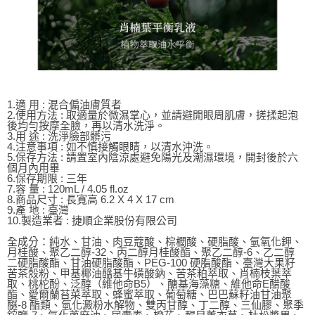
1.適 用 : 混合偏油膚質者
2.使用方法 : 取適量於微濕掌心，並請避開眼周肌膚，搓揉起泡
後均勻按摩全臉，再以清水洗淨。
3.用 途 : 洗淨臉部髒污
4.注意事項 : 如不慎接觸眼睛，以清水沖洗。
5.保存方法 : 請置室內陰涼處避免陽光及潮濕環境，開封後於六
個月內用畢
6.保存期限 : 三年
7.容 量 : 120mL / 4.05 fl.oz
8.商品尺寸 : 長寬高 6.2 X 4 X 17 cm
9.產 地 : 臺灣
10.製造業者 : 捷順企業股份有限公司
全成分：純水、甘油、肉豆蔻酸、棕櫚酸、硬脂酸、氫氧化鉀、
月桂酸、聚乙二醇-32、丙二醇月桂酸酯、聚乙二醇-6、乙二醇
二硬脂酸酯、甘油硬脂酸酯、PEG-100 硬脂酸酯、臺灣大果籽
苦茶殼粉、甲基椰油醯基牛磺酸鈉、苦茶粕萃取、肖楠枝葉萃
取、桃柁酚、泛醇（維他命B5）、醣基海藻糖、維他命E醋酸
酯、愛爾蘭苔菜萃取、蜂蜜萃取、葡萄糖、巴巴蘇籽油甘油聚
醚-8 酯類、氫化澱粉水解物、雙丙甘醇、丁二醇、三仙膠、聚季