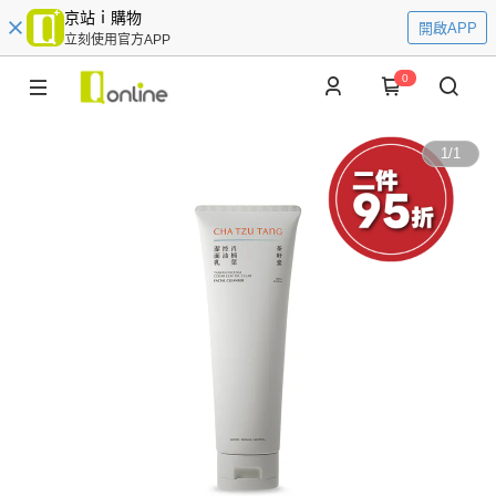
京站ｉ購物
開啟APP
立刻使用官方APP
0
1
/
1