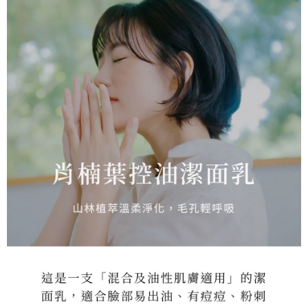
２．訂單成立數日內，您將收到繳費通知簡訊。
每筆NT$70，滿NT$899(含以上)免運費
３．收到繳費通知簡訊後14天內，點擊此簡訊中的連結，可透過四大超商／
【注意事項】
ATM／網路銀行／等多元方式進行付款，方視為交易完成。
宅配
1.本服務係由「台灣大哥大股份有限公司」（以下簡稱本公司）所提供，讓
※ 請注意：結帳手續完成當下不需立刻繳費，但若您需要取消訂單，請聯絡
用戶於交易時，得透過本服務購買商品或服務，並由商店將買賣／分期付款
每筆NT$100，滿NT$1,000(含以上)免運費
購買商品的店家。未經商家同意取消之訂單仍視為有效，需透過AFTEE先享
買賣價金債權讓與本公司後，依約使用本公司帳單繳交帳款。
後付繳納相關費用。
2.基於同意付款使用「大哥付你分期」之契約關係目的，商店將以您的個人
京站台北店客服中心(1F星巴克旁) 即日起不提供京站紙袋，取件時
※ 交易是否成功請以「AFTEE先享後付 」之結帳頁面顯示為準，若有關於
資料（包含姓名、電話或地址）提供予台灣大哥大進項蒐集、處理及利用，
是否繳費成功／繳費後需取消欲退款等相關疑問，請聯繫「AFTEE先享後付
請自備購物袋，若需購買紙袋可現場詢問
由本公司與您本人進行分期帳單所需資料之確認、核對及更正。
客戶支援中心」
https://netprotections.freshdesk.com/support/home
3.完整用戶服務條款，請詳閱以下連結：
https://oppay.tw/userRule
免運費
【注意事項】
１．透過由恩沛科技股份有限公司提供之「AFTEE先享後付」服務完成之交
易，需依本服務之必要範圍內提供個人資料，並將交易相關給付款項請求債
權轉讓予恩沛科技股份有限公司。
２．關於個人資料處理事宜，請瀏覽以下網址：
https://aftee.tw/terms/#terms3
３．未成年的使用者請事先徵得法定代理人或監護人之同意方可使用
「AFTEE先享後付」，若未經同意申辦者引起之損失，本公司不負相關責
任。
４．使用「AFTEE先享後付」時，將依據個別帳號之用戶狀況，依本公司即
時審查核予不同之上限額度；若仍有額度不足之情形，本公司將視審查結果
請求用戶進行身份認證。
５．嚴禁一人註冊多個帳號或使用他人資訊註冊。若發現惡意使用之情形，
恩沛科技股份有限公司將有權停止該用戶之使用額度並採取法律行動。