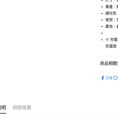
尺寸：長3
相關說明
重量：約
【大哥付
AFTEE先
調光性
1.本服務
2.付款方
相關說明
使用：
流程，驗
【關於「A
產地：
ATM付款
完成交易
AFTEE
3.實際核
便利好安
4.訂單成
１．簡單
※ 充
消。如遇
２．便利
運送方式
充電頭
無法說明
３．安心
【繳款方
宅配
1.分期款
【「AFT
醒簡訊。
每筆NT$1
１．於結帳
商品相關分
2.透過簡
付」結帳
帳／街口支
２．訂單
居家傢飾
３．收到繳
分享
【注意事
／ATM／
居家傢飾
1.本服務
※ 請注意
用戶於交
絡購買商品
款買賣價
先享後付
2.基於同
※ 交易是
資料（包
是否繳費成
說明
相關推薦
用，由本
付客戶支
3.完整用