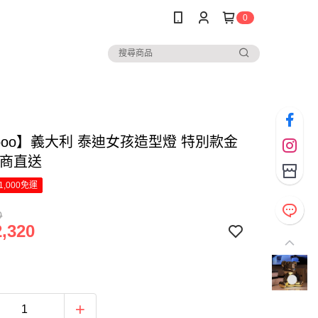
0
boo】義大利 泰迪女孩造型燈 特別款金
廠商直送
1,000免運
0
,320