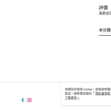
評價
喜歡這
本分類
本網站中使用 cookie，欲查詢有關
設定，請參閱本網站「
隱私權條款
使用 cookie。
了解更多 >