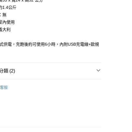
5 x 寬24 x 高32 公分
1.4公斤
你分期使用說明】
享後付
：無
由台灣大哥大提供，台灣大哥大用戶可立即使用無須另外申請。
式選擇「大哥付你分期」，訂單成立後會自動跳轉到大哥付的交易
室內使用
證手機門號後，選擇欲分期的期數、繳款截止日，確認付款後即
FTEE先享後付」】
義大利
。
先享後付是「在收到商品之後才付款」的支付方式。 讓您購物簡單
准額度、可分期數及費用金額請依後續交易確認頁面所載為準。
心！
立30分鐘內，如未前往確認交易或遇審核未通過，訂單將自動取
：不需註冊會員、不需綁卡、不需儲值。
電式供電，充飽後約可使用6小時，內附USB充電線+歐規
「轉專審核」未通過狀況，表示未達大哥付你分期系統評分，恕
：只要手機號碼，簡訊認證，即可結帳。
評估內容。
：先確認商品／服務後，再付款。
式說明】
項不併入電信帳單，「大哥付你分期」於每月結算日後寄送繳費提
EE先享後付」結帳流程】
00，滿NT$1,000(含以上)免運費
方式選擇「AFTEE先享後付」後，將跳轉至「AFTEE先享後
類 (2)
訊連結打開帳單後，可選擇「超商條碼／台灣大直營門市／銀行轉
頁面，進行簡訊認證並確認金額後，即可完成結帳。
付／iPASS MONEY」等通路繳費。
成立數日內，您將收到繳費通知簡訊。
Qeeboo
費通知簡訊後14天內，點擊此簡訊中的連結，可透過四大超商
客服
項】
網路銀行／等多元方式進行付款，方視為交易完成。
【裝飾佈置】
係由「台灣大哥大股份有限公司」（以下簡稱本公司）所提供，讓
：結帳手續完成當下不需立刻繳費，但若您需要取消訂單，請聯
易時，得透過本服務購買商品或服務，並由商店將買賣／分期付
的店家。未經商家同意取消之訂單仍視為有效，需透過AFTEE
金債權讓與本公司後，依約使用本公司帳單繳交帳款。
繳納相關費用。
意付款使用「大哥付你分期」之契約關係目的，商店將以您的個人
否成功請以「AFTEE先享後付 」之結帳頁面顯示為準，若有關於
含姓名、電話或地址）提供予台灣大哥大進項蒐集、處理及利
功／繳費後需取消欲退款等相關疑問，請聯繫「AFTEE先享後
公司與您本人進行分期帳單所需資料之確認、核對及更正。
援中心」
https://netprotections.freshdesk.com/support/home
戶服務條款，請詳閱以下連結：
https://oppay.tw/userRule