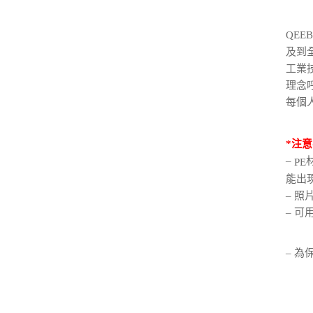
QEE
及到
工業
理念
每個
*注意
–
PE
能出
– 
– 可
– 