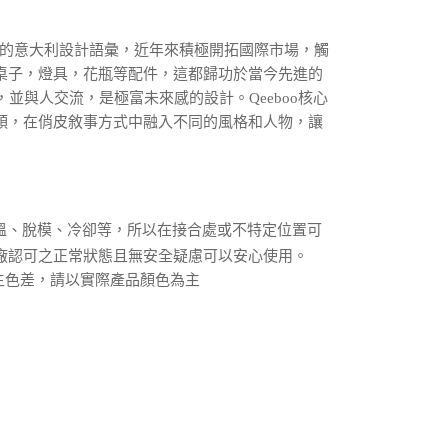
項】
恩沛科技股份有限公司提供之「AFTEE先享後付」服務完成之
依本服務之必要範圍內提供個人資料，並將交易相關給付款項請
，有著鮮明的意大利設計語彙，近年來積極開拓國際市場，觸
讓予恩沛科技股份有限公司。
桌子，燈具，花瓶等配件，這都歸功於當今先進的
個人資料處理事宜，請瀏覽以下網址：
ee.tw/terms/#terms3
並與人交流，是極富未來感的設計。Qeeboo核心
年的使用者請事先徵得法定代理人或監護人之同意方可使用
頭，在俏皮敘事方式中融入不同的風格和人物，讓
E先享後付」，若未經同意申辦者引起之損失，本公司不負相關責
AFTEE先享後付」時，將依據個別帳號之用戶狀況，依本公司
核予不同之上限額度；若仍有額度不足之情形，本公司將視審查
用戶進行身份認證。
一人註冊多個帳號或使用他人資訊註冊。若發現惡意使用之情
溫、脫模、冷卻等，所以在接合處或不特定位置可
科技股份有限公司將有權停止該用戶之使用額度並採取法律行
廠認可之正常狀態且無安全疑慮可以安心使用。
生色差，請以實際產品顏色為主