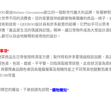
【注意事
１．透過由
交易，需
BOO是由Stefano Giovannoni創立的一個新世代義大利品牌
求債權轉
全世界不同的消費者。目的是要提供給顧客物美價廉的商品—椅子，
２．關於
https://aft
技術和技術。QEEBOO設計具有許多創意的結構。它們似乎可以思考，
３．未成
呼應「產品是生活的情感與記憶」精神，讓日常物件成為大眾設計源
「AFTE
人都可以自由地解釋和使用他的設計。
任。
４．使用「
即時審查
結果請求
事項*
５．嚴禁
材質商品在日常使用時清潔方便；製作時有許多繁瑣過程如加壓、高
形，恩沛
現色差、色斑、磨痕、不平整、凹陷與裂痕等狀態，此些狀況皆為原
動。
照片與實際產品顏色會因為電腦螢幕及相機性能之不同等其他變數而產
用USB充電
為保障您的權益，下單前請先詳閱
“購物需知”