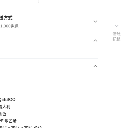
送方式
1,000免運
清除
紀錄
次付款
EEBOO
y
義大利
金色
E 聚乙烯
分期