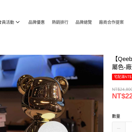
會員活動
品牌優惠
熱銷排行
品牌總覽
廠商合作提案
【Qee
屬色-
宅配滿NT$
NT$24,80
NT$22
數量