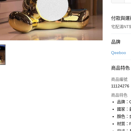
付款與運
宅配滿NT$
付款方式
品牌
信用卡一
Qeeboo
LINE Pay
商品特色
Apple Pay
商品編號
街口支付
11124276
商品特色
悠遊付
品牌：Q
Google Pa
國家：
顏色：
全盈+PAY
材質：P
大哥付你