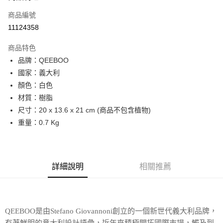
商品編號
街口支付
11124358
悠遊付
商品特色
Google Pay
品牌：QEEBOO
全盈+PAY
國家：義大利
顏色：白色
大哥付你分期
材質：樹脂
相關說明
尺寸：20 x 13.6 x 21 cm (商品不包含植物)
【大哥付你分期使用說明】
AFTEE先享後付
1.本服務由台灣大哥大提供，台灣大哥大用戶可立即使用無須另外申請。
重量：0.7 Kg
2.付款方式選擇「大哥付你分期」，訂單成立後會自動跳轉到大哥付的交易
相關說明
流程，驗證手機門號後，選擇欲分期的期數、繳款截止日，確認付款後即完
【關於「AFTEE先享後付」】
成交易。
ATM付款
AFTEE先享後付是「在收到商品之後才付款」的支付方式。 讓您購物簡單
3.實際核准額度、可分期數及費用金額請依後續交易確認頁面所載為準。
便利好安心！
詳細說明
相關推薦
4.訂單成立30分鐘內，如未前往確認交易或遇審核未通過，訂單將自動取
１．簡單：不需註冊會員、不需綁卡、不需儲值。
運送方式
消。如遇「轉專審核」未通過狀況，表示未達大哥付你分期系統評分，恕無
２．便利：只要手機號碼，簡訊認證，即可結帳。
法說明評估內容。
３．安心：先確認商品／服務後，再付款。
宅配
【繳款方式說明】
1.分期款項不併入電信帳單，「大哥付你分期」於每月結算日後寄送繳費提
每筆NT$100，滿NT$1,000(含以上)免運費
【「AFTEE先享後付」結帳流程】
QEEBOO是由Stefano Giovannoni創立的一個新世代義大利品牌，
醒簡訊。
１．於結帳方式選擇「AFTEE先享後付」後，將跳轉至「AFTEE先享後付」
2.透過簡訊連結打開帳單後，可選擇「超商條碼／台灣大直營門市／銀行轉