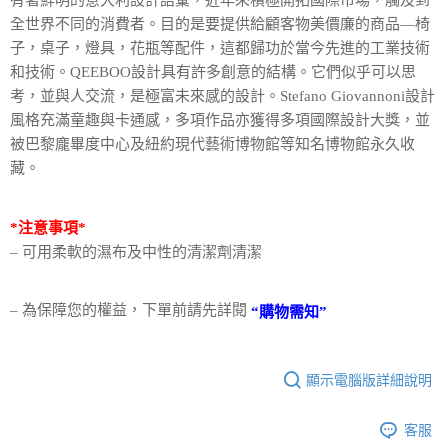
有著鮮明的意大利設計語彙，近年來積極開拓國際市場，觸及到
結帳頁面，進行簡訊認證並確認金額後，即可完成結帳。
帳／街口支付／iPASS MONEY」等通路繳費。
２．訂單成立數日內，您將收到繳費通知簡訊。
全世界不同的消費者。目的是要提供給顧客物美價廉的商品—椅
３．收到繳費通知簡訊後14天內，點擊此簡訊中的連結，可透過四大超商／
子，桌子，燈具，花瓶等配件，這都歸功於當今先進的工業技術
【注意事項】
ATM／網路銀行／等多元方式進行付款，方視為交易完成。
1.本服務係由「台灣大哥大股份有限公司」（以下簡稱本公司）所提供，讓
和技術。QEEBOO設計具有許多創意的結構。它們似乎可以思
※ 請注意：結帳手續完成當下不需立刻繳費，但若您需要取消訂單，請聯絡
用戶於交易時，得透過本服務購買商品或服務，並由商店將買賣／分期付款
購買商品的店家。未經商家同意取消之訂單仍視為有效，需透過AFTEE先享
考，並與人交流，是極富未來感的設計。Stefano Giovannoni設計
買賣價金債權讓與本公司後，依約使用本公司帳單繳交帳款。
後付繳納相關費用。
風格充滿童趣與卡通感，多項作品亦獲得多項國際設計大獎，並
2.基於同意付款使用「大哥付你分期」之契約關係目的，商店將以您的個人
※ 交易是否成功請以「AFTEE先享後付 」之結帳頁面顯示為準，若有關於
資料（包含姓名、電話或地址）提供予台灣大哥大進項蒐集、處理及利用，
被巴黎龐畢度中心及紐約現代藝術博物館等知名博物館永久收
是否繳費成功／繳費後需取消欲退款等相關疑問，請聯繫「AFTEE先享後付
由本公司與您本人進行分期帳單所需資料之確認、核對及更正。
客戶支援中心」
https://netprotections.freshdesk.com/support/home
藏。
3.完整用戶服務條款，請詳閱以下連結：
https://oppay.tw/userRule
【注意事項】
１．透過由恩沛科技股份有限公司提供之「AFTEE先享後付」服務完成之交
*注意事項*
易，需依本服務之必要範圍內提供個人資料，並將交易相關給付款項請求債
– 可用柔軟的濕布及中性的清潔劑清潔
權轉讓予恩沛科技股份有限公司。
２．關於個人資料處理事宜，請瀏覽以下網址：
https://aftee.tw/terms/#terms3
３．未成年的使用者請事先徵得法定代理人或監護人之同意方可使用
– 為保障您的權益，下單前請先詳閱
“購物需知”
「AFTEE先享後付」，若未經同意申辦者引起之損失，本公司不負相關責
任。
４．使用「AFTEE先享後付」時，將依據個別帳號之用戶狀況，依本公司即
顯示電腦版詳細說明
時審查核予不同之上限額度；若仍有額度不足之情形，本公司將視審查結果
請求用戶進行身份認證。
５．嚴禁一人註冊多個帳號或使用他人資訊註冊。若發現惡意使用之情形，
客服
恩沛科技股份有限公司將有權停止該用戶之使用額度並採取法律行動。