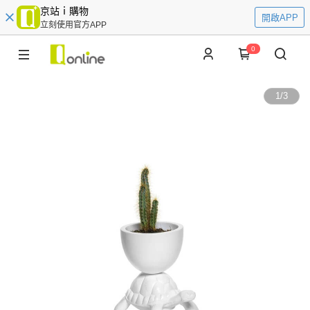
京站ｉ購物
開啟APP
立刻使用官方APP
0
1
/
3