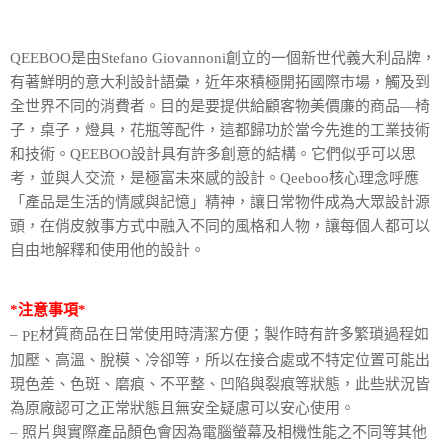
1.分期款項不併入電信帳單，「大哥付你分期」於每月結算日後寄送繳費提
每筆NT$100，滿NT$1,000(含以上)免運費
【「AFTEE先享後付」結帳流程】
醒簡訊。
１．於結帳方式選擇「AFTEE先享後付」後，將跳轉至「AFTEE先享後付」
2.透過簡訊連結打開帳單後，可選擇「超商條碼／台灣大直營門市／銀行轉
QEEBOO是由Stefano Giovannoni創立的一個新世代義大利品牌，
結帳頁面，進行簡訊認證並確認金額後，即可完成結帳。
帳／街口支付／iPASS MONEY」等通路繳費。
２．訂單成立數日內，您將收到繳費通知簡訊。
有著鮮明的意大利設計語彙，近年來積極開拓國際市場，觸及到
３．收到繳費通知簡訊後14天內，點擊此簡訊中的連結，可透過四大超商／
全世界不同的消費者。目的是要提供給顧客物美價廉的商品—椅
【注意事項】
ATM／網路銀行／等多元方式進行付款，方視為交易完成。
1.本服務係由「台灣大哥大股份有限公司」（以下簡稱本公司）所提供，讓
子，桌子，燈具，花瓶等配件，這都歸功於當今先進的工業技術
※ 請注意：結帳手續完成當下不需立刻繳費，但若您需要取消訂單，請聯絡
用戶於交易時，得透過本服務購買商品或服務，並由商店將買賣／分期付款
購買商品的店家。未經商家同意取消之訂單仍視為有效，需透過AFTEE先享
和技術。QEEBOO設計具有許多創意的結構。它們似乎可以思
買賣價金債權讓與本公司後，依約使用本公司帳單繳交帳款。
後付繳納相關費用。
考，並與人交流，是極富未來感的設計。Qeeboo核心理念呼應
2.基於同意付款使用「大哥付你分期」之契約關係目的，商店將以您的個人
※ 交易是否成功請以「AFTEE先享後付 」之結帳頁面顯示為準，若有關於
資料（包含姓名、電話或地址）提供予台灣大哥大進項蒐集、處理及利用，
「產品是生活的情感與記憶」精神，讓日常物件成為大眾設計源
是否繳費成功／繳費後需取消欲退款等相關疑問，請聯繫「AFTEE先享後付
由本公司與您本人進行分期帳單所需資料之確認、核對及更正。
客戶支援中心」
https://netprotections.freshdesk.com/support/home
頭，在俏皮敘事方式中融入不同的風格和人物，讓每個人都可以
3.完整用戶服務條款，請詳閱以下連結：
https://oppay.tw/userRule
自由地解釋和使用他的設計。
【注意事項】
１．透過由恩沛科技股份有限公司提供之「AFTEE先享後付」服務完成之交
易，需依本服務之必要範圍內提供個人資料，並將交易相關給付款項請求債
*注意事項*
權轉讓予恩沛科技股份有限公司。
２．關於個人資料處理事宜，請瀏覽以下網址：
–
材質商品在日常使用時清潔方便；製作時有許多繁瑣過程如
PE
https://aftee.tw/terms/#terms3
加壓、高溫、脫模、冷卻等，所以在接合處或不特定位置可能出
３．未成年的使用者請事先徵得法定代理人或監護人之同意方可使用
現色差、色斑、磨痕、不平整、凹陷與裂痕等狀態，此些狀況皆
「AFTEE先享後付」，若未經同意申辦者引起之損失，本公司不負相關責
任。
為原廠認可之正常狀態且無安全疑慮可以安心使用。
４．使用「AFTEE先享後付」時，將依據個別帳號之用戶狀況，依本公司即
– 照片與實際產品顏色會因為電腦螢幕及相機性能之不同等其他
時審查核予不同之上限額度；若仍有額度不足之情形，本公司將視審查結果