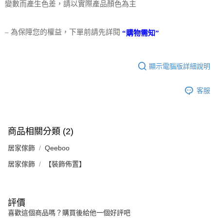
變數而產生色差，請以實際產品顏色為主
請求用戶進行身份認證。
５．嚴禁一人註冊多個帳號或使用他人資訊註冊。若發現惡意使用之情形，
恩沛科技股份有限公司將有權停止該用戶之使用額度並採取法律行動。
– 為保障您的權益，下單前請先詳閱
“購物需知”
顯示電腦版詳細說明
客服
商品相關分類 (2)
居家傢飾
Qeeboo
居家傢飾
【裝飾佈置】
評價
喜歡這個商品嗎？購買後給他一個好評吧