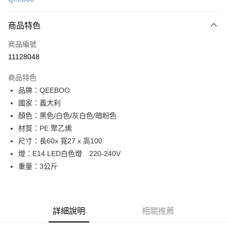
LINE Pay
商品特色
Apple Pay
商品編號
街口支付
11128048
悠遊付
商品特色
Google Pay
品牌：QEEBOO
全盈+PAY
國家：義大利
顏色：黑色/白色/灰白色/暗粉色
大哥付你分期
材質：PE 聚乙烯
相關說明
尺寸：長60x 寬27 x 高100
【大哥付你分期使用說明】
AFTEE先享後付
1.本服務由台灣大哥大提供，台灣大哥大用戶可立即使用無須另外申請。
燈：E14 LED白色燈 220-240V
2.付款方式選擇「大哥付你分期」，訂單成立後會自動跳轉到大哥付的交易
相關說明
重量：3公斤
流程，驗證手機門號後，選擇欲分期的期數、繳款截止日，確認付款後即完
【關於「AFTEE先享後付」】
成交易。
ATM付款
AFTEE先享後付是「在收到商品之後才付款」的支付方式。 讓您購物簡單
3.實際核准額度、可分期數及費用金額請依後續交易確認頁面所載為準。
便利好安心！
4.訂單成立30分鐘內，如未前往確認交易或遇審核未通過，訂單將自動取
１．簡單：不需註冊會員、不需綁卡、不需儲值。
運送方式
消。如遇「轉專審核」未通過狀況，表示未達大哥付你分期系統評分，恕無
詳細說明
相關推薦
２．便利：只要手機號碼，簡訊認證，即可結帳。
法說明評估內容。
３．安心：先確認商品／服務後，再付款。
宅配
【繳款方式說明】