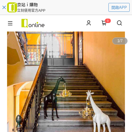
京站ｉ購物
開啟APP
立刻使用官方APP
0
1
/
7