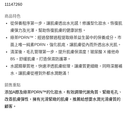
11147260
悠遊付
商品特色
Google Pay
從保養程序第一步，讓肌膚透出水光感！修護型化妝水，恢復肌
全盈+PAY
膚彈力及光澤，幫助恢復肌膚的健康狀態。
綠茶PDRN™：經過發酵過程提取綠茶益生菌中的保養成分。市
大哥付你分期
面上唯一純素PDRN，強化肌底，讓肌膚從內而外透出水光肌。
相關說明
清潔後，毛孔管理第一步，提升肌膚保濕度！玻尿酸 X 維他命
【大哥付你分期使用說明】
AFTEE先享後付
1.本服務由台灣大哥大提供，台灣大哥大用戶可立即使用無須另外申請。
B5，舒緩肌膚，打造保濕防護罩。
2.付款方式選擇「大哥付你分期」，訂單成立後會自動跳轉到大哥付的交易
相關說明
水感精華質地，快速滲透肌膚紋理，讓膚質更細緻，同時深層補
流程，驗證手機門號後，選擇欲分期的期數、繳款截止日，確認付款後即完
【關於「AFTEE先享後付」】
水，讓肌膚從裡到外都水潤飽滿！
成交易。
ATM付款
AFTEE先享後付是「在收到商品之後才付款」的支付方式。 讓您購物簡單
3.實際核准額度、可分期數及費用金額請依後續交易確認頁面所載為準。
便利好安心！
4.訂單成立30分鐘內，如未前往確認交易或遇審核未通過，訂單將自動取
銷售重點
１．簡單：不需註冊會員、不需綁卡、不需儲值。
運送方式
消。如遇「轉專審核」未通過狀況，表示未達大哥付你分期系統評分，恕無
２．便利：只要手機號碼，簡訊認證，即可結帳。
添加A醇及綠茶PDRN™的化妝水，有效調理代謝角質、緊緻毛孔、
法說明評估內容。
３．安心：先確認商品／服務後，再付款。
付款後全家取貨
改善肌膚彈性，擁有光滑緊緻的肌膚。推薦給想要水潤光滑膚質的
【繳款方式說明】
1.分期款項不併入電信帳單，「大哥付你分期」於每月結算日後寄送繳費提
每筆NT$70，滿NT$899(含以上)免運費
顧客。
【「AFTEE先享後付」結帳流程】
醒簡訊。
１．於結帳方式選擇「AFTEE先享後付」後，將跳轉至「AFTEE先享後付」
2.透過簡訊連結打開帳單後，可選擇「超商條碼／台灣大直營門市／銀行轉
付款後7-11取貨
結帳頁面，進行簡訊認證並確認金額後，即可完成結帳。
帳／街口支付／iPASS MONEY」等通路繳費。
２．訂單成立數日內，您將收到繳費通知簡訊。
每筆NT$70，滿NT$899(含以上)免運費
３．收到繳費通知簡訊後14天內，點擊此簡訊中的連結，可透過四大超商／