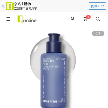
京站ｉ購物
開啟APP
立刻使用官方APP
0
1
/
1