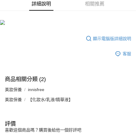
【注意事項】
詳細說明
相關推薦
ATM／網路銀行／等多元方式進行付款，方視為交易完成。
宅配
1.本服務係由「台灣大哥大股份有限公司」（以下簡稱本公司）所提供，讓
※ 請注意：結帳手續完成當下不需立刻繳費，但若您需要取消訂單，請聯絡
用戶於交易時，得透過本服務購買商品或服務，並由商店將買賣／分期付款
每筆NT$100，滿NT$1,000(含以上)免運費
購買商品的店家。未經商家同意取消之訂單仍視為有效，需透過AFTEE先享
買賣價金債權讓與本公司後，依約使用本公司帳單繳交帳款。
後付繳納相關費用。
2.基於同意付款使用「大哥付你分期」之契約關係目的，商店將以您的個人
京站台北店客服中心(1F星巴克旁) 即日起不提供京站紙袋，取件時
※ 交易是否成功請以「AFTEE先享後付 」之結帳頁面顯示為準，若有關於
資料（包含姓名、電話或地址）提供予台灣大哥大進項蒐集、處理及利用，
是否繳費成功／繳費後需取消欲退款等相關疑問，請聯繫「AFTEE先享後付
請自備購物袋，若需購買紙袋可現場詢問
由本公司與您本人進行分期帳單所需資料之確認、核對及更正。
客戶支援中心」
https://netprotections.freshdesk.com/support/home
顯示電腦版詳細說明
3.完整用戶服務條款，請詳閱以下連結：
https://oppay.tw/userRule
免運費
【注意事項】
客服
１．透過由恩沛科技股份有限公司提供之「AFTEE先享後付」服務完成之交
易，需依本服務之必要範圍內提供個人資料，並將交易相關給付款項請求債
權轉讓予恩沛科技股份有限公司。
２．關於個人資料處理事宜，請瀏覽以下網址：
https://aftee.tw/terms/#terms3
商品相關分類 (2)
３．未成年的使用者請事先徵得法定代理人或監護人之同意方可使用
「AFTEE先享後付」，若未經同意申辦者引起之損失，本公司不負相關責
美妝保養
innisfree
任。
４．使用「AFTEE先享後付」時，將依據個別帳號之用戶狀況，依本公司即
美妝保養
【化妝水/乳液/精華液】
時審查核予不同之上限額度；若仍有額度不足之情形，本公司將視審查結果
請求用戶進行身份認證。
５．嚴禁一人註冊多個帳號或使用他人資訊註冊。若發現惡意使用之情形，
恩沛科技股份有限公司將有權停止該用戶之使用額度並採取法律行動。
評價
喜歡這個商品嗎？購買後給他一個好評吧