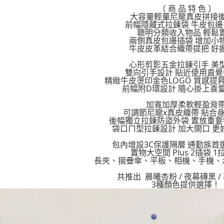
請自備購
3.完整用
〔 商 品 特 色 〕
大容量輕量尼龍真皮拼接
免運費
【注意事
前幅隱藏式拉鍊袋 牛皮包邊
１．透過由
聰明分類收入物品 輕鬆
交易，需
兩側真皮包邊插袋 增加小
求債權轉
牛皮皮革結合織帶提把 好
２．關於
https://aft
心形剪影五金拉鍊引手 美
３．未成
雙向引手設計 貼近使用直覺
精緻牛皮燙印金色LOGO 質感提
「AFTE
前幅附D環設計 隨心掛上喜
任。
４．使用「
加寬加厚柔軟輕盈背
即時審查
可調節尼龍x真皮織帶 貼合
結果請求
後幅獨立拉鍊防盜外袋 置放重
５．嚴禁
袋口ㄇ型拉鍊設計 加大開口 更
形，恩沛
動。
包內增設3C保護隔層 通勤族首
置物大空間 Plus 2插袋 1
長夾、摺疊傘、平板、相機、手機、
共推出 晨曦杏粉 / 夜幕磚黑 /
3種顏色提供選擇！