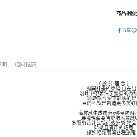
大哥付你
相關說明
商品相關分
【大哥付
AFTEE先
1.本服務
鞋包/服飾
2.付款方
分享
相關說明
鞋包/服飾
流程，驗
【關於「A
ATM付款
完成交易
AFTEE
3.實際核
便利好安
4.訂單成
１．簡單
消。如遇
２．便利
運送方式
無法說明
說明
相關推薦
３．安心
【繳款方
付款後全
1.分期款
【「AFT
醒簡訊。
每筆NT$7
１．於結帳
〔 設 計 理 念 〕
2.透過簡
付」結帳
拋開計畫的束縛 自在出
帳／街口支
付款後7-1
２．訂單
沿途中帶著沾了蜜糖的微
漫遊各地 留下輕快的足
３．收到繳
每筆NT$7
【注意事
目的地就是創造更多美好
／ATM／
1.本服務
※ 請注意
宅配
高質感牛皮皮革x輕量防潑
用戶於交
絡購買商品
展現輕盈姿態更增添質感U
款買賣價
先享後付
每筆NT$1
多層袋設計包括前後外袋 物
2.基於同
※ 交易是
時髦且實用的巧思
資料（包
是否繳費成
京站台北店
讓妳輕鬆展開各種旅程
用，由本
付客戶支