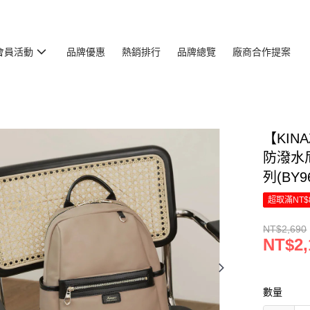
會員活動
品牌優惠
熱銷排行
品牌總覽
廠商合作提案
【KI
防潑水
列(BY96
超取滿NT$
NT$2,690
NT$2,
數量