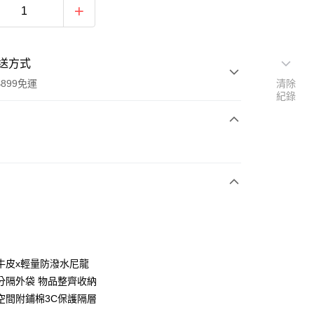
送方式
899免運
清除
紀錄
次付款
牛皮x輕量防潑水尼龍
y
分隔外袋 物品整齊收納
空間附鋪棉3C保護隔層