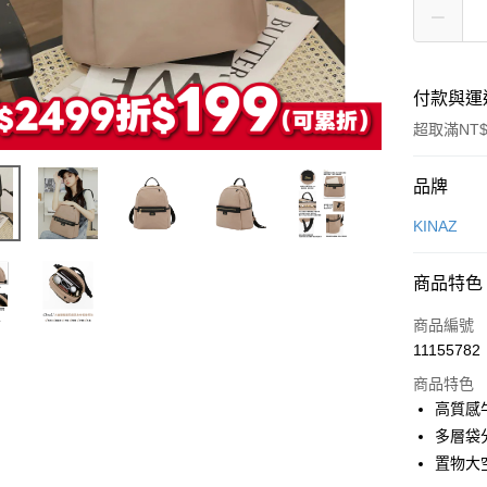
付款與運
超取滿NT$
付款方式
品牌
信用卡一
KINAZ
LINE Pay
商品特色
Apple Pay
商品編號
街口支付
11155782
商品特色
悠遊付
高質感
Google Pa
多層袋
置物大
全盈+PAY