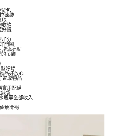
物袋，若需購買紙袋可現場詢問
戶服務條款，請詳閱以下連結：
https://oppay.tw/userRule
後背包
項】
拉鍊袋
恩沛科技股份有限公司提供之「AFTEE先享後付」服務完成之
置取
依本服務之必要範圍內提供個人資料，並將交易相關給付款項請
物收納
讓予恩沛科技股份有限公司。
握好提
個人資料處理事宜，請瀏覽以下網址：
ee.tw/terms/#terms3
型加分
年的使用者請事先徵得法定代理人或監護人之同意方可使用
好開閤
昇 增添亮點！
E先享後付」，若未經同意申辦者引起之損失，本公司不負相關責
愛的吊飾
AFTEE先享後付」時，將依據個別帳號之用戶狀況，依本公司
帶
核予不同之上限額度；若仍有額度不足之情形，本公司將視審查
身型好背
用戶進行身份認證。
要物品好放心
一人註冊多個帳號或使用他人資訊註冊。若發現惡意使用之情
好置取物品
科技股份有限公司將有權停止該用戶之使用額度並採取法律行
選實用配備
拉鍊袋
水瓶等全部收入
 暮葉冷褐