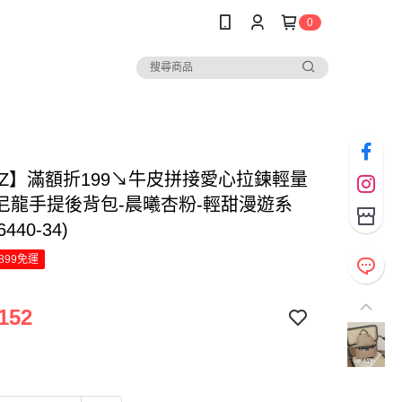
0
NAZ】滿額折199↘牛皮拼接愛心拉鍊輕量
尼龍手提後背包-晨曦杏粉-輕甜漫遊系
440-34)
899免運
152