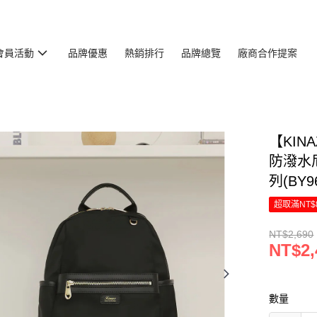
會員活動
品牌優惠
熱銷排行
品牌總覽
廠商合作提案
【KI
防潑水
列(BY96
超取滿NT$
NT$2,690
NT$2,
數量