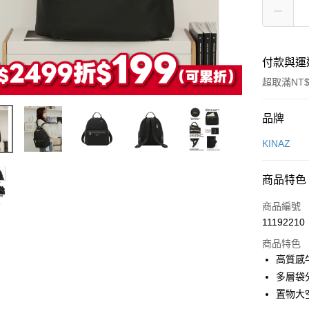
付款與運
超取滿NT$
付款方式
品牌
信用卡一
KINAZ
LINE Pay
商品特色
Apple Pay
商品編號
街口支付
11192210
商品特色
悠遊付
高質感
Google Pa
多層袋
置物大
全盈+PAY