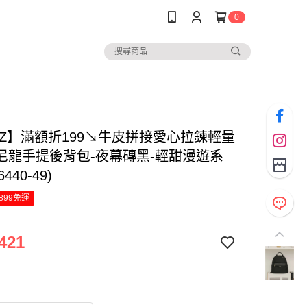
0
NAZ】滿額折199↘牛皮拼接愛心拉鍊輕量
尼龍手提後背包-夜幕磚黑-輕甜漫遊系
440-49)
899免運
421