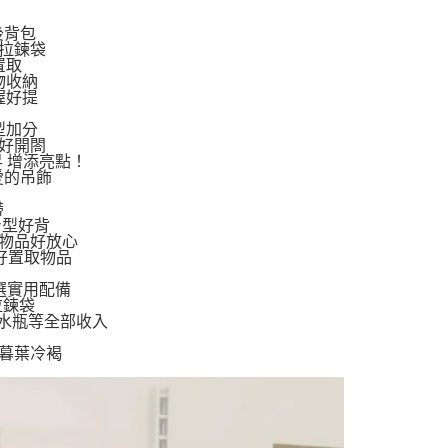
物袋，若需購買紙袋可現場詢問
戶服務條款，請詳閱以下連結：
https://oppay.tw/userRule
後背包
項】
拉鍊袋
恩沛科技股份有限公司提供之「AFTEE先享後付」服務完成之
置取
依本服務之必要範圍內提供個人資料，並將交易相關給付款項請
物收納
讓予恩沛科技股份有限公司。
握好提
個人資料處理事宜，請瀏覽以下網址：
ee.tw/terms/#terms3
型加分
年的使用者請事先徵得法定代理人或監護人之同意方可使用
好開閤
昇 增添亮點！
E先享後付」，若未經同意申辦者引起之損失，本公司不負相關責
愛的吊飾
AFTEE先享後付」時，將依據個別帳號之用戶狀況，依本公司
帶
核予不同之上限額度；若仍有額度不足之情形，本公司將視審查
身型好背
用戶進行身份認證。
要物品好放心
一人註冊多個帳號或使用他人資訊註冊。若發現惡意使用之情
好置取物品
科技股份有限公司將有權停止該用戶之使用額度並採取法律行
選實用配備
拉鍊袋
水瓶等全部收入
 暮葉冷褐