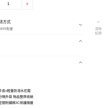
送方式
899免運
清除
紀錄
次付款
牛皮x輕量防潑水尼龍
y
分隔外袋 物品整齊收納
空間附鋪棉3C保護隔層