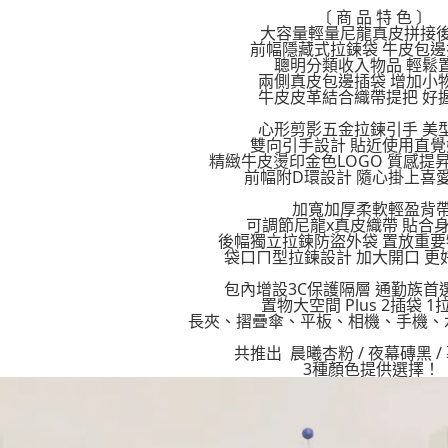
請自備購
3.完整用
〔 商 品 特 色 〕
大容量輕量尼龍真皮拼接
免運費
【注意事
前幅隱藏式拉鍊袋 牛皮包邊
１．透過由
聰明分類收入物品 輕鬆
交易，需
兩側真皮包邊插袋 增加小
求債權轉
牛皮皮革結合織帶提把 好
２．關於
https://aft
心形剪影五金拉鍊引手 美
３．未成
雙向引手設計 貼近使用直覺
精緻牛皮燙印金色LOGO 質感提
「AFTE
前幅附D環設計 隨心掛上喜
任。
４．使用「
加寬加厚柔軟輕盈背
即時審查
可調節尼龍x真皮織帶 貼合
結果請求
後幅獨立拉鍊防盜外袋 置放重
５．嚴禁
袋口ㄇ型拉鍊設計 加大開口 更
形，恩沛
動。
包內增設3C保護隔層 通勤族首
置物大空間 Plus 2插袋 1
長夾、摺疊傘、平板、相機、手機、
共推出 晨曦杏粉 / 夜幕磚黑 /
3種顏色提供選擇！