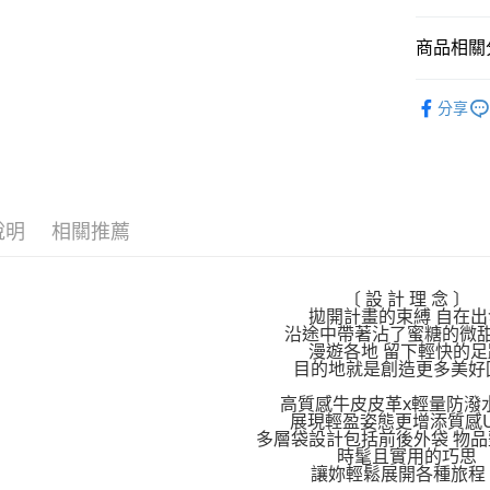
大哥付你
相關說明
商品相關分
【大哥付
AFTEE先
1.本服務
鞋包/服飾
2.付款方
分享
相關說明
鞋包/服飾
流程，驗
【關於「A
ATM付款
完成交易
AFTEE
3.實際核
便利好安
4.訂單成
１．簡單
消。如遇
２．便利
運送方式
無法說明
說明
相關推薦
３．安心
【繳款方
付款後全
1.分期款
【「AFT
醒簡訊。
每筆NT$7
１．於結帳
〔 設 計 理 念 〕
2.透過簡
付」結帳
拋開計畫的束縛 自在出
帳／街口支
付款後7-1
２．訂單
沿途中帶著沾了蜜糖的微
漫遊各地 留下輕快的足
３．收到繳
每筆NT$7
【注意事
目的地就是創造更多美好
／ATM／
1.本服務
※ 請注意
宅配
高質感牛皮皮革x輕量防潑
用戶於交
絡購買商品
展現輕盈姿態更增添質感U
款買賣價
先享後付
每筆NT$1
多層袋設計包括前後外袋 物
2.基於同
※ 交易是
時髦且實用的巧思
資料（包
是否繳費成
京站台北店
讓妳輕鬆展開各種旅程
用，由本
付客戶支