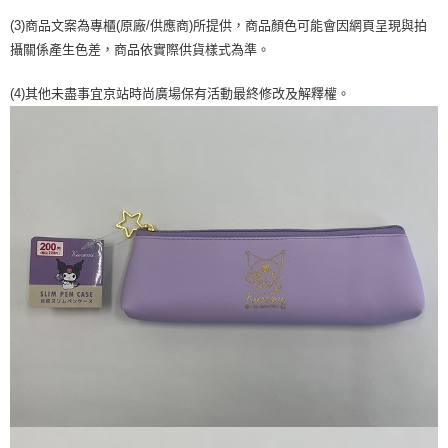
２．訂單成立數日內，您將收到繳費通知簡訊。
每筆NT$70，滿NT$899(含以上)免運費
３．收到繳費通知簡訊後14天內，點擊此簡訊中的連結，可透過四大超商／
(3)商品文案為專櫃(原廠/供應商)所提供，商品顏色可能會因網頁呈現與拍
【注意事項】
ATM／網路銀行／等多元方式進行付款，方視為交易完成。
攝關係產生色差，商品依實際供貨樣式為準。
宅配
1.本服務係由「台灣大哥大股份有限公司」（以下簡稱本公司）所提供，讓
※ 請注意：結帳手續完成當下不需立刻繳費，但若您需要取消訂單，請聯絡
用戶於交易時，得透過本服務購買商品或服務，並由商店將買賣／分期付款
每筆NT$100，滿NT$1,000(含以上)免運費
購買商品的店家。未經商家同意取消之訂單仍視為有效，需透過AFTEE先享
買賣價金債權讓與本公司後，依約使用本公司帳單繳交帳款。
(4)其他未盡事宜京站時尚廣場保有活動最終修改及解釋權。
後付繳納相關費用。
2.基於同意付款使用「大哥付你分期」之契約關係目的，商店將以您的個人
京站台北店客服中心(1F星巴克旁) 即日起不提供京站紙袋，取件時
※ 交易是否成功請以「AFTEE先享後付 」之結帳頁面顯示為準，若有關於
資料（包含姓名、電話或地址）提供予台灣大哥大進項蒐集、處理及利用，
是否繳費成功／繳費後需取消欲退款等相關疑問，請聯繫「AFTEE先享後付
請自備購物袋，若需購買紙袋可現場詢問
由本公司與您本人進行分期帳單所需資料之確認、核對及更正。
客戶支援中心」
https://netprotections.freshdesk.com/support/home
3.完整用戶服務條款，請詳閱以下連結：
https://oppay.tw/userRule
免運費
【注意事項】
１．透過由恩沛科技股份有限公司提供之「AFTEE先享後付」服務完成之交
易，需依本服務之必要範圍內提供個人資料，並將交易相關給付款項請求債
權轉讓予恩沛科技股份有限公司。
２．關於個人資料處理事宜，請瀏覽以下網址：
https://aftee.tw/terms/#terms3
３．未成年的使用者請事先徵得法定代理人或監護人之同意方可使用
「AFTEE先享後付」，若未經同意申辦者引起之損失，本公司不負相關責
任。
４．使用「AFTEE先享後付」時，將依據個別帳號之用戶狀況，依本公司即
時審查核予不同之上限額度；若仍有額度不足之情形，本公司將視審查結果
請求用戶進行身份認證。
５．嚴禁一人註冊多個帳號或使用他人資訊註冊。若發現惡意使用之情形，
恩沛科技股份有限公司將有權停止該用戶之使用額度並採取法律行動。