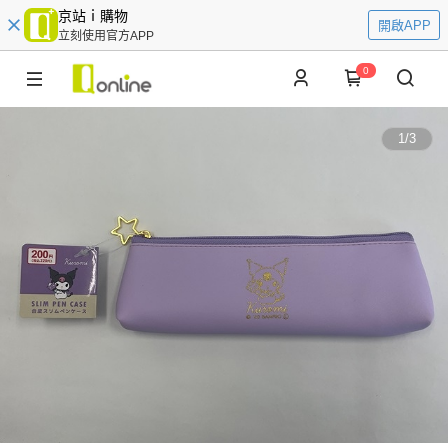
京站ｉ購物
開啟APP
立刻使用官方APP
0
1
/
3