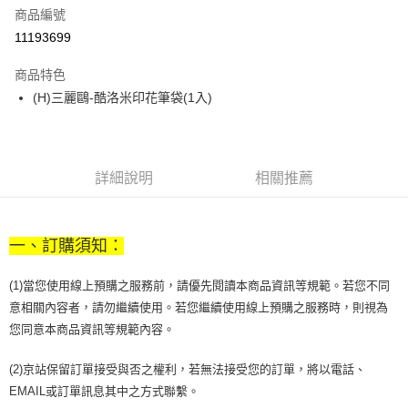
商品編號
街口支付
11193699
悠遊付
商品特色
Google Pay
(H)三麗鷗-酷洛米印花筆袋(1入)
全盈+PAY
大哥付你分期
相關說明
詳細說明
相關推薦
【大哥付你分期使用說明】
AFTEE先享後付
1.本服務由台灣大哥大提供，台灣大哥大用戶可立即使用無須另外申請。
2.付款方式選擇「大哥付你分期」，訂單成立後會自動跳轉到大哥付的交易
相關說明
流程，驗證手機門號後，選擇欲分期的期數、繳款截止日，確認付款後即完
一、訂購須知：
【關於「AFTEE先享後付」】
成交易。
ATM付款
AFTEE先享後付是「在收到商品之後才付款」的支付方式。 讓您購物簡單
3.實際核准額度、可分期數及費用金額請依後續交易確認頁面所載為準。
便利好安心！
(1)當您使用線上預購之服務前，請優先閱讀本商品資訊等規範。若您不同
4.訂單成立30分鐘內，如未前往確認交易或遇審核未通過，訂單將自動取
１．簡單：不需註冊會員、不需綁卡、不需儲值。
意相關內容者，請勿繼續使用。若您繼續使用線上預購之服務時，則視為
運送方式
消。如遇「轉專審核」未通過狀況，表示未達大哥付你分期系統評分，恕無
２．便利：只要手機號碼，簡訊認證，即可結帳。
法說明評估內容。
您同意本商品資訊等規範內容。
３．安心：先確認商品／服務後，再付款。
付款後全家取貨
【繳款方式說明】
1.分期款項不併入電信帳單，「大哥付你分期」於每月結算日後寄送繳費提
每筆NT$70，滿NT$899(含以上)免運費
【「AFTEE先享後付」結帳流程】
(2)京站保留訂單接受與否之權利，若無法接受您的訂單，將以電話、
醒簡訊。
１．於結帳方式選擇「AFTEE先享後付」後，將跳轉至「AFTEE先享後付」
2.透過簡訊連結打開帳單後，可選擇「超商條碼／台灣大直營門市／銀行轉
EMAIL或訂單訊息其中之方式聯繫。
付款後7-11取貨
結帳頁面，進行簡訊認證並確認金額後，即可完成結帳。
帳／街口支付／iPASS MONEY」等通路繳費。