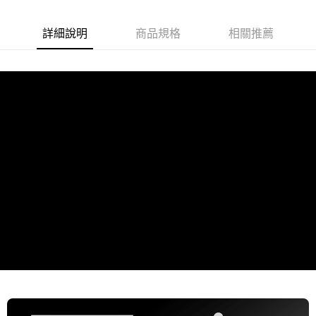
５．嚴禁一人註冊多個帳號或使用他人資訊註冊。若發現惡意使用之情形，
恩沛科技股份有限公司將有權停止該用戶之使用額度並採取法律行動。
詳細說明
商品規格
相關推薦