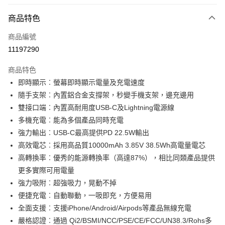
LINE Pay
商品特色
Apple Pay
商品編號
街口支付
11197290
悠遊付
商品特色
Google Pay
即時顯示︰螢幕即時顯示電量及充電速度
全盈+PAY
隨手支架︰內置鋁合金支撐架，秒變手機支架，邊充邊用
雙接口端︰內置高耐用度USB-C及Lightning電源線
大哥付你分期
多機充電︰能為多個產品同時充電
相關說明
強力輸出︰USB-C最高提供PD 22.5W輸出
【大哥付你分期使用說明】
AFTEE先享後付
1.本服務由台灣大哥大提供，台灣大哥大用戶可立即使用無須另外申請。
高效電芯︰採用高品質10000mAh 3.85V 38.5Wh高電量電芯
2.付款方式選擇「大哥付你分期」，訂單成立後會自動跳轉到大哥付的交易
相關說明
高轉換率︰優秀的能源轉換率（高達87%），相比同類產品提供
流程，驗證手機門號後，選擇欲分期的期數、繳款截止日，確認付款後即完
【關於「AFTEE先享後付」】
更多實際可用電量
成交易。
ATM付款
AFTEE先享後付是「在收到商品之後才付款」的支付方式。 讓您購物簡單
3.實際核准額度、可分期數及費用金額請依後續交易確認頁面所載為準。
強力吸附︰超強吸力，晃動不掉
便利好安心！
4.訂單成立30分鐘內，如未前往確認交易或遇審核未通過，訂單將自動取
１．簡單：不需註冊會員、不需綁卡、不需儲值。
便捷充電︰自動聯動，一吸即充，方便易用
運送方式
消。如遇「轉專審核」未通過狀況，表示未達大哥付你分期系統評分，恕無
２．便利：只要手機號碼，簡訊認證，即可結帳。
法說明評估內容。
全面支援︰支援iPhone/Android/Airpods等產品無線充電
３．安心：先確認商品／服務後，再付款。
信星科技-宅配
【繳款方式說明】
嚴格認證︰通過 Qi2/BSMI/NCC/PSE/CE/FCC/UN38.3/Rohs多