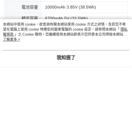
電池容量
10000mAh 3.85V (38.5Wh)
額定容量
6700mAh 5V (33.5Wh)
本網站中使用 cookie，欲查詢有關本網站使用 cookie 方式之詳情，及若您不希
USB-C 輸入
5V⎓3A，9V⎓2A，12V⎓1.5A (18W Max.)
望在電腦上使用 cookie 時應如何變更電腦的 cookie 設定，請參閱本網站「
隱私
權條款
」之 Cookie 聲明。您繼續使用本網站即表示您同意本公司得按本網站使
用條款之 Cookie 聲明使用 cookie。
了解更多 >
USB-C PD 輸出
5V⎓3A, 9V⎓2.22A, 10V⎓2.25A, 12V⎓1.67A
(22.5W Max.)
我知道了
Lightning 輸出
5V⎓2.4A (12W Max.)
無線充電
5W/7.5W/10W/15W（iOS/Android）
儲存溫度
-10~40°C
工作環境溫度
5~35°C
產品尺寸
109 x 71 x 21.3 mm
產品重量
313g (含包裝)
包裝內容
行動電源x1、收納袋x1、說明書x1