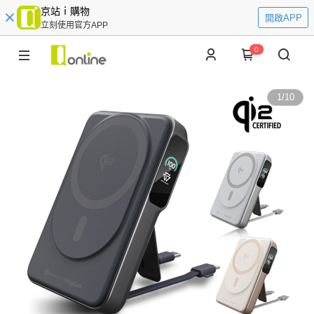
京站ｉ購物
開啟APP
立刻使用官方APP
0
1
/
10