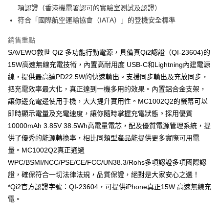
1.分期款項不併入電信帳單，「大哥付你分期」於每月結算日後寄送繳費提
每筆NT$150，滿NT$1,500(含以上)免運費
【「AFTEE先享後付」結帳流程】
項認證（香港機電署認可的實驗室測試及認證）
醒簡訊。
１．於結帳方式選擇「AFTEE先享後付」後，將跳轉至「AFTEE先享後付」
2.透過簡訊連結打開帳單後，可選擇「超商條碼／台灣大直營門市／銀行轉
符合「國際航空運輸協會（IATA）」的登機安全標準
結帳頁面，進行簡訊認證並確認金額後，即可完成結帳。
帳／街口支付／iPASS MONEY」等通路繳費。
２．訂單成立數日內，您將收到繳費通知簡訊。
銷售重點
３．收到繳費通知簡訊後14天內，點擊此簡訊中的連結，可透過四大超商／
【注意事項】
ATM／網路銀行／等多元方式進行付款，方視為交易完成。
SAVEWO救世 Qi2 多功能行動電源，具備真Qi2認證（QI-23604)的
1.本服務係由「台灣大哥大股份有限公司」（以下簡稱本公司）所提供，讓
※ 請注意：結帳手續完成當下不需立刻繳費，但若您需要取消訂單，請聯絡
用戶於交易時，得透過本服務購買商品或服務，並由商店將買賣／分期付款
15W高速無線充電技術，內置高耐用度 USB-C和Lightning內建電源
購買商品的店家。未經商家同意取消之訂單仍視為有效，需透過AFTEE先享
買賣價金債權讓與本公司後，依約使用本公司帳單繳交帳款。
後付繳納相關費用。
線，提供最高達PD22.5W的快速輸出。支援同步輸出及充放同步，
2.基於同意付款使用「大哥付你分期」之契約關係目的，商店將以您的個人
※ 交易是否成功請以「AFTEE先享後付 」之結帳頁面顯示為準，若有關於
把充電效率最大化，真正達到一機多用的效果。內置鋁合金支架，
資料（包含姓名、電話或地址）提供予台灣大哥大進項蒐集、處理及利用，
是否繳費成功／繳費後需取消欲退款等相關疑問，請聯繫「AFTEE先享後付
由本公司與您本人進行分期帳單所需資料之確認、核對及更正。
讓你邊充電邊使用手機，大大提升實用性。MC1002Q2的螢幕可以
客戶支援中心」
https://netprotections.freshdesk.com/support/home
3.完整用戶服務條款，請詳閱以下連結：
https://oppay.tw/userRule
即時顯示電量及充電速度，讓你隨時掌握充電狀態。採用優質
【注意事項】
10000mAh 3.85V 38.5Wh高電量電芯，配及優質電源管理系統，提
１．透過由恩沛科技股份有限公司提供之「AFTEE先享後付」服務完成之交
易，需依本服務之必要範圍內提供個人資料，並將交易相關給付款項請求債
供了優秀的能源轉換率，相比同類型產品能提供更多實際可用電
權轉讓予恩沛科技股份有限公司。
量。MC1002Q2真正通過
２．關於個人資料處理事宜，請瀏覽以下網址：
WPC/BSMI/NCC/PSE/CE/FCC/UN38.3/Rohs多項認證多項國際認
https://aftee.tw/terms/#terms3
３．未成年的使用者請事先徵得法定代理人或監護人之同意方可使用
證，確保符合一切法律法規，品質保證，絕對是大家安心之選！
「AFTEE先享後付」，若未經同意申辦者引起之損失，本公司不負相關責
*Qi2官方認證字號：QI-23604，可提供iPhone真正15W 高速無線充
任。
４．使用「AFTEE先享後付」時，將依據個別帳號之用戶狀況，依本公司即
電。
時審查核予不同之上限額度；若仍有額度不足之情形，本公司將視審查結果
請求用戶進行身份認證。