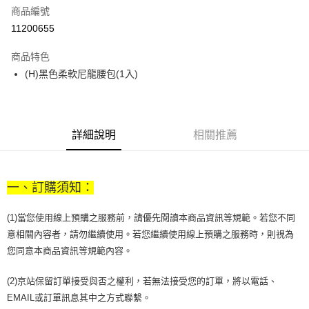
商品編號
街口支付
11200655
悠遊付
商品特色
Google Pay
(H)黑色柔軟尼龍腰包(1入)
全盈+PAY
大哥付你分期
相關說明
詳細說明
相關推薦
【大哥付你分期使用說明】
AFTEE先享後付
1.本服務由台灣大哥大提供，台灣大哥大用戶可立即使用無須另外申請。
2.付款方式選擇「大哥付你分期」，訂單成立後會自動跳轉到大哥付的交易
相關說明
流程，驗證手機門號後，選擇欲分期的期數、繳款截止日，確認付款後即完
一、訂購須知：
【關於「AFTEE先享後付」】
成交易。
ATM付款
AFTEE先享後付是「在收到商品之後才付款」的支付方式。 讓您購物簡單
3.實際核准額度、可分期數及費用金額請依後續交易確認頁面所載為準。
便利好安心！
(1)當您使用線上預購之服務前，請優先閱讀本商品資訊等規範。若您不同
4.訂單成立30分鐘內，如未前往確認交易或遇審核未通過，訂單將自動取
１．簡單：不需註冊會員、不需綁卡、不需儲值。
運送方式
消。如遇「轉專審核」未通過狀況，表示未達大哥付你分期系統評分，恕無
意相關內容者，請勿繼續使用。若您繼續使用線上預購之服務時，則視為
２．便利：只要手機號碼，簡訊認證，即可結帳。
法說明評估內容。
您同意本商品資訊等規範內容。
３．安心：先確認商品／服務後，再付款。
付款後全家取貨
【繳款方式說明】
1.分期款項不併入電信帳單，「大哥付你分期」於每月結算日後寄送繳費提
每筆NT$70，滿NT$899(含以上)免運費
【「AFTEE先享後付」結帳流程】
(2)京站保留訂單接受與否之權利，若無法接受您的訂單，將以電話、
醒簡訊。
１．於結帳方式選擇「AFTEE先享後付」後，將跳轉至「AFTEE先享後付」
2.透過簡訊連結打開帳單後，可選擇「超商條碼／台灣大直營門市／銀行轉
EMAIL或訂單訊息其中之方式聯繫。
付款後7-11取貨
結帳頁面，進行簡訊認證並確認金額後，即可完成結帳。
帳／街口支付／iPASS MONEY」等通路繳費。