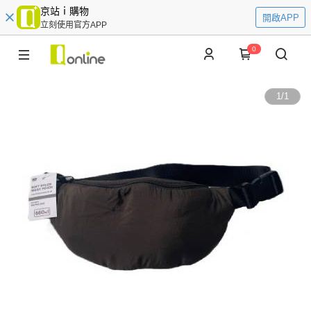
京站ｉ購物
開啟APP
立刻使用官方APP
0
1
/
1