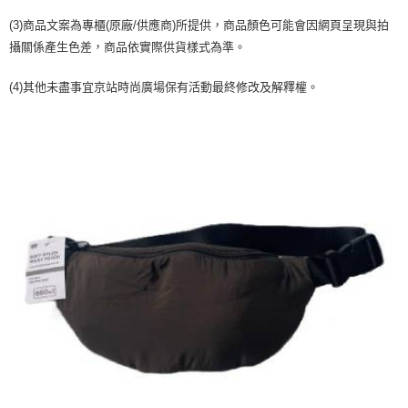
２．訂單成立數日內，您將收到繳費通知簡訊。
每筆NT$70，滿NT$899(含以上)免運費
３．收到繳費通知簡訊後14天內，點擊此簡訊中的連結，可透過四大超商／
(3)商品文案為專櫃(原廠/供應商)所提供，商品顏色可能會因網頁呈現與拍
【注意事項】
ATM／網路銀行／等多元方式進行付款，方視為交易完成。
宅配
攝關係產生色差，商品依實際供貨樣式為準。
1.本服務係由「台灣大哥大股份有限公司」（以下簡稱本公司）所提供，讓
※ 請注意：結帳手續完成當下不需立刻繳費，但若您需要取消訂單，請聯絡
用戶於交易時，得透過本服務購買商品或服務，並由商店將買賣／分期付款
每筆NT$100，滿NT$1,000(含以上)免運費
購買商品的店家。未經商家同意取消之訂單仍視為有效，需透過AFTEE先享
買賣價金債權讓與本公司後，依約使用本公司帳單繳交帳款。
(4)其他未盡事宜京站時尚廣場保有活動最終修改及解釋權。
後付繳納相關費用。
2.基於同意付款使用「大哥付你分期」之契約關係目的，商店將以您的個人
京站台北店客服中心(1F星巴克旁) 即日起不提供京站紙袋，取件時
※ 交易是否成功請以「AFTEE先享後付 」之結帳頁面顯示為準，若有關於
資料（包含姓名、電話或地址）提供予台灣大哥大進項蒐集、處理及利用，
是否繳費成功／繳費後需取消欲退款等相關疑問，請聯繫「AFTEE先享後付
請自備購物袋，若需購買紙袋可現場詢問
由本公司與您本人進行分期帳單所需資料之確認、核對及更正。
客戶支援中心」
https://netprotections.freshdesk.com/support/home
3.完整用戶服務條款，請詳閱以下連結：
https://oppay.tw/userRule
免運費
【注意事項】
１．透過由恩沛科技股份有限公司提供之「AFTEE先享後付」服務完成之交
易，需依本服務之必要範圍內提供個人資料，並將交易相關給付款項請求債
權轉讓予恩沛科技股份有限公司。
２．關於個人資料處理事宜，請瀏覽以下網址：
https://aftee.tw/terms/#terms3
３．未成年的使用者請事先徵得法定代理人或監護人之同意方可使用
「AFTEE先享後付」，若未經同意申辦者引起之損失，本公司不負相關責
任。
４．使用「AFTEE先享後付」時，將依據個別帳號之用戶狀況，依本公司即
時審查核予不同之上限額度；若仍有額度不足之情形，本公司將視審查結果
請求用戶進行身份認證。
５．嚴禁一人註冊多個帳號或使用他人資訊註冊。若發現惡意使用之情形，
恩沛科技股份有限公司將有權停止該用戶之使用額度並採取法律行動。