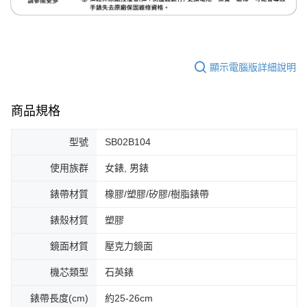
顯示電腦版詳細說明
商品規格
型號
SB02B104
使用族群
女錶, 男錶
錶帶材質
橡膠/塑膠/矽膠/樹脂錶帶
錶殼材質
塑膠
鏡面材質
壓克力鏡面
機芯類型
石英錶
錶帶長度(cm)
約25-26cm