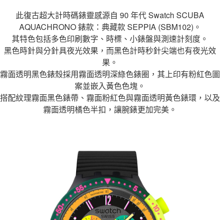
２．訂單成立數日內，您將收到繳費通知簡訊。
每筆NT$70，滿NT$1,000(含以上)免運費
３．收到繳費通知簡訊後14天內，點擊此簡訊中的連結，可透過四大超商／
此復古超大計時碼錶靈感源自 90 年代 Swatch SCUBA
【注意事項】
ATM／網路銀行／等多元方式進行付款，方視為交易完成。
宅配
AQUACHRONO 錶款：典藏款 SEPPIA (SBM102)。
1.本服務係由「台灣大哥大股份有限公司」（以下簡稱本公司）所提供，讓
※ 請注意：結帳手續完成當下不需立刻繳費，但若您需要取消訂單，請聯絡
用戶於交易時，得透過本服務購買商品或服務，並由商店將買賣／分期付款
其特色包括多色印刷數字、時標、小錶盤與測速計刻度。
每筆NT$100，滿NT$1,200(含以上)免運費
購買商品的店家。未經商家同意取消之訂單仍視為有效，需透過AFTEE先享
買賣價金債權讓與本公司後，依約使用本公司帳單繳交帳款。
後付繳納相關費用。
黑色時針與分針具夜光效果，而黑色計時秒針尖端也有夜光效
2.基於同意付款使用「大哥付你分期」之契約關係目的，商店將以您的個人
京站台北店客服中心(1F星巴克旁) 即日起不提供京站紙袋，取件時
※ 交易是否成功請以「AFTEE先享後付 」之結帳頁面顯示為準，若有關於
果。
資料（包含姓名、電話或地址）提供予台灣大哥大進項蒐集、處理及利用，
是否繳費成功／繳費後需取消欲退款等相關疑問，請聯繫「AFTEE先享後付
請自備購物袋，若需購買紙袋可現場詢問
由本公司與您本人進行分期帳單所需資料之確認、核對及更正。
霧面透明黑色錶殼採用霧面透明深綠色錶圈，其上印有粉紅色圖
客戶支援中心」
https://netprotections.freshdesk.com/support/home
3.完整用戶服務條款，請詳閱以下連結：
https://oppay.tw/userRule
免運費
案並嵌入黃色色塊。
【注意事項】
搭配紋理霧面黑色錶帶、霧面粉紅色與霧面透明黃色錶環，以及
１．透過由恩沛科技股份有限公司提供之「AFTEE先享後付」服務完成之交
霧面透明橘色半扣，讓腕錶更加完美。
易，需依本服務之必要範圍內提供個人資料，並將交易相關給付款項請求債
權轉讓予恩沛科技股份有限公司。
２．關於個人資料處理事宜，請瀏覽以下網址：
https://aftee.tw/terms/#terms3
３．未成年的使用者請事先徵得法定代理人或監護人之同意方可使用
「AFTEE先享後付」，若未經同意申辦者引起之損失，本公司不負相關責
任。
４．使用「AFTEE先享後付」時，將依據個別帳號之用戶狀況，依本公司即
時審查核予不同之上限額度；若仍有額度不足之情形，本公司將視審查結果
請求用戶進行身份認證。
５．嚴禁一人註冊多個帳號或使用他人資訊註冊。若發現惡意使用之情形，
恩沛科技股份有限公司將有權停止該用戶之使用額度並採取法律行動。