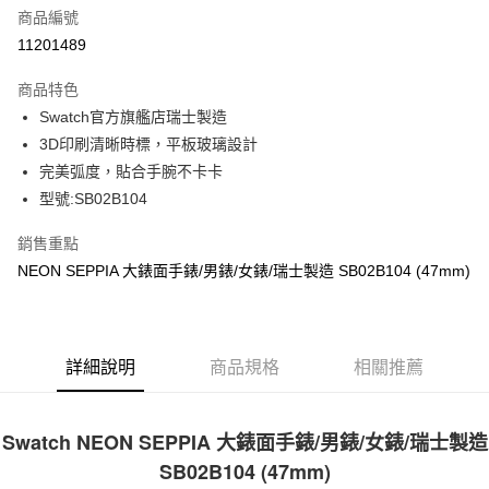
商品編號
街口支付
11201489
悠遊付
商品特色
Google Pay
Swatch官方旗艦店瑞士製造
全盈+PAY
3D印刷清晰時標，平板玻璃設計
完美弧度，貼合手腕不卡卡
大哥付你分期
型號:SB02B104
相關說明
【大哥付你分期使用說明】
銷售重點
AFTEE先享後付
1.本服務由台灣大哥大提供，台灣大哥大用戶可立即使用無須另外申請。
NEON SEPPIA 大錶面手錶/男錶/女錶/瑞士製造 SB02B104 (47mm)
2.付款方式選擇「大哥付你分期」，訂單成立後會自動跳轉到大哥付的交易
相關說明
流程，驗證手機門號後，選擇欲分期的期數、繳款截止日，確認付款後即完
【關於「AFTEE先享後付」】
成交易。
ATM付款
AFTEE先享後付是「在收到商品之後才付款」的支付方式。 讓您購物簡單
3.實際核准額度、可分期數及費用金額請依後續交易確認頁面所載為準。
便利好安心！
4.訂單成立30分鐘內，如未前往確認交易或遇審核未通過，訂單將自動取
１．簡單：不需註冊會員、不需綁卡、不需儲值。
詳細說明
商品規格
相關推薦
運送方式
消。如遇「轉專審核」未通過狀況，表示未達大哥付你分期系統評分，恕無
２．便利：只要手機號碼，簡訊認證，即可結帳。
法說明評估內容。
３．安心：先確認商品／服務後，再付款。
付款後全家取貨
【繳款方式說明】
1.分期款項不併入電信帳單，「大哥付你分期」於每月結算日後寄送繳費提
每筆NT$70，滿NT$1,000(含以上)免運費
Swatch NEON SEPPIA 大錶面手錶/男錶/女錶/瑞士製造
【「AFTEE先享後付」結帳流程】
醒簡訊。
１．於結帳方式選擇「AFTEE先享後付」後，將跳轉至「AFTEE先享後付」
SB02B104 (47mm)
2.透過簡訊連結打開帳單後，可選擇「超商條碼／台灣大直營門市／銀行轉
付款後7-11取貨
結帳頁面，進行簡訊認證並確認金額後，即可完成結帳。
帳／街口支付／iPASS MONEY」等通路繳費。