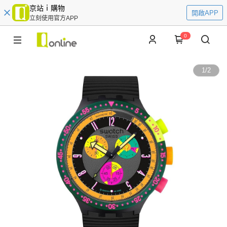
京站ｉ購物
開啟APP
立刻使用官方APP
0
1
/
2