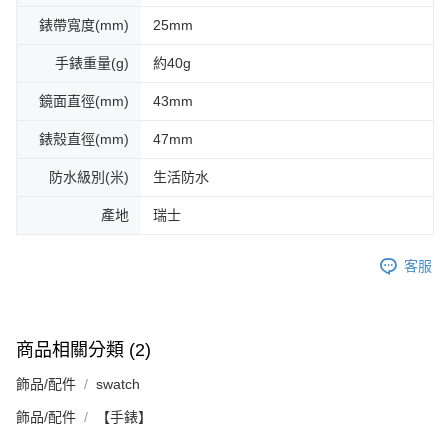
錶帶寬度(mm)
25mm
手錶重量(g)
約40g
鏡面直徑(mm)
43mm
錶殼直徑(mm)
47mm
防水級別(米)
生活防水
產地
瑞士
客服
商品相關分類 (2)
飾品/配件
swatch
飾品/配件
【手錶】