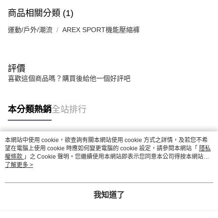
商品相關分類 (1)
運動/戶外/潮流
AREX SPORT機能壓縮褲
評價
喜歡這個商品嗎？購買後給他一個好評吧
本分類熱銷
全站排行
本網站中使用 cookie，欲查詢有關本網站使用 cookie 方式之詳情，及若您不希
熱門標籤
望在電腦上使用 cookie 時應如何變更電腦的 cookie 設定，請參閱本網站「
隱私
權條款
」之 Cookie 聲明。您繼續使用本網站即表示您同意本公司得按本網站使
用條款之 Cookie 聲明使用 cookie。
了解更多 >
我知道了