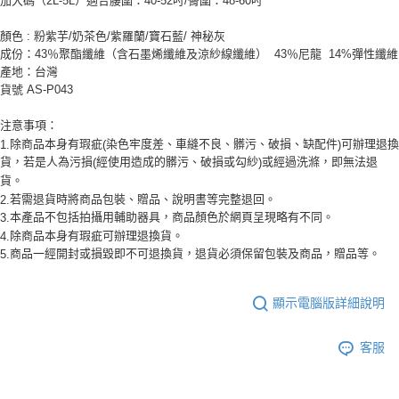
加大碼（2L-5L）適合腰圍：40-52吋/臀圍：48-60吋
任。
４．使用「AFTEE先享後付」時，將依據個別帳號之用戶狀況，依本公司即
顏色 : 粉紫芋/奶茶色/紫羅蘭/寶石藍/ 神秘灰
時審查核予不同之上限額度；若仍有額度不足之情形，本公司將視審查結果
成份：43％聚酯纖維（含石墨烯纖維及涼紗線纖維） 43％尼龍 14%彈性纖維
請求用戶進行身份認證。
產地：台灣
５．嚴禁一人註冊多個帳號或使用他人資訊註冊。若發現惡意使用之情形，
貨號 AS-P043
恩沛科技股份有限公司將有權停止該用戶之使用額度並採取法律行動。
注意事項：
除商品本身有瑕疵
染色牢度差、車縫不良、髒污、破損、缺配件
可辦理退換
1.
(
)
貨，若是人為污損
經使用造成的髒污、破損或勾紗
或經過洗滌，即無法退
(
)
貨。
若需退貨時將商品包裝、贈品、說明書等完整退回。
2.
本產品不包括拍攝用輔助器具，商品顏色於網頁呈現略有不同。
3.
除商品本身有瑕疵可辦理退換貨。
4.
商品一經開封或損毀即不可退換貨，退貨必須保留包裝及商品，贈品等。
5.
顯示電腦版詳細說明
客服