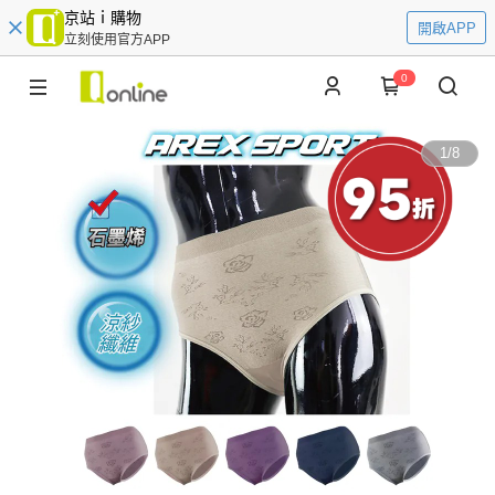
京站ｉ購物
開啟APP
立刻使用官方APP
0
1
/
8