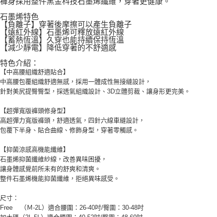
褲身採用整件黑金科技石墨烯纖維，穿著更健康。
4.訂單成立30分鐘內，如未前往確認交易或遇審核未通過，訂單將自動取
１．簡單：不需註冊會員、不需綁卡、不需儲值。
運送方式
消。如遇「轉專審核」未通過狀況，表示未達大哥付你分期系統評分，恕無
２．便利：只要手機號碼，簡訊認證，即可結帳。
石墨烯特色
法說明評估內容。
３．安心：先確認商品／服務後，再付款。
【負離子】穿著後摩擦可以產生負離子
AREX SPORT-宅配
【繳款方式說明】
【遠紅外線】石墨烯可釋放遠紅外線
1.分期款項不併入電信帳單，「大哥付你分期」於每月結算日後寄送繳費提
【蓄熱恆溫】久穿也能持續保持恆溫
每筆NT$80，滿NT$699(含以上)免運費
【「AFTEE先享後付」結帳流程】
醒簡訊。
【減少靜電】降低穿著的不舒適感
１．於結帳方式選擇「AFTEE先享後付」後，將跳轉至「AFTEE先享後付」
2.透過簡訊連結打開帳單後，可選擇「超商條碼／台灣大直營門市／銀行轉
結帳頁面，進行簡訊認證並確認金額後，即可完成結帳。
特色介紹：
帳／街口支付／iPASS MONEY」等通路繳費。
２．訂單成立數日內，您將收到繳費通知簡訊。
【中高腰組織舒適貼合】
３．收到繳費通知簡訊後14天內，點擊此簡訊中的連結，可透過四大超商／
【注意事項】
中高腰包覆組織舒適無感，採用一體成性無接縫設計，
ATM／網路銀行／等多元方式進行付款，方視為交易完成。
1.本服務係由「台灣大哥大股份有限公司」（以下簡稱本公司）所提供，讓
針對美尻提臀臀型，採透氣組織設計、3D立體剪裁、讓身形更完美。
※ 請注意：結帳手續完成當下不需立刻繳費，但若您需要取消訂單，請聯絡
用戶於交易時，得透過本服務購買商品或服務，並由商店將買賣／分期付款
購買商品的店家。未經商家同意取消之訂單仍視為有效，需透過AFTEE先享
買賣價金債權讓與本公司後，依約使用本公司帳單繳交帳款。
【超彈寬版褲頭修身型】
後付繳納相關費用。
2.基於同意付款使用「大哥付你分期」之契約關係目的，商店將以您的個人
※ 交易是否成功請以「AFTEE先享後付 」之結帳頁面顯示為準，若有關於
高超彈力寬版褲頭，舒適透氣，四針六線車縫設計，
資料（包含姓名、電話或地址）提供予台灣大哥大進項蒐集、處理及利用，
是否繳費成功／繳費後需取消欲退款等相關疑問，請聯繫「AFTEE先享後付
包覆下半身、貼合曲線、修飾身型，穿著零觸感。
由本公司與您本人進行分期帳單所需資料之確認、核對及更正。
客戶支援中心」
https://netprotections.freshdesk.com/support/home
3.完整用戶服務條款，請詳閱以下連結：
https://oppay.tw/userRule
【抑菌涼感高機能纖維】
【注意事項】
石墨烯抑菌纖維紗線，改善異味困擾，
１．透過由恩沛科技股份有限公司提供之「AFTEE先享後付」服務完成之交
讓身體感覺前所未有的舒爽和清爽。
易，需依本服務之必要範圍內提供個人資料，並將交易相關給付款項請求債
整件石墨烯機能抑菌纖維，拒絕異味感受。
權轉讓予恩沛科技股份有限公司。
２．關於個人資料處理事宜，請瀏覽以下網址：
尺寸：
https://aftee.tw/terms/#terms3
３．未成年的使用者請事先徵得法定代理人或監護人之同意方可使用
Free （Ｍ-2L）適合腰圍：26-40吋/臀圍：30-48吋
「AFTEE先享後付」，若未經同意申辦者引起之損失，本公司不負相關責