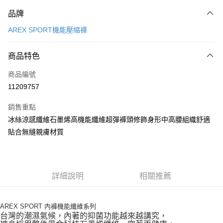
付款方式
品牌
信用卡一次付款
AREX SPORT機能壓縮褲
LINE Pay
商品特色
Apple Pay
商品編號
街口支付
11209757
悠遊付
銷售重點
Google Pay
冰絲涼感纖維石墨烯高機能纖維超彈褲頭修飾身形中高腰組織舒適
全盈+PAY
貼合無縫親膚材質
大哥付你分期
相關說明
【大哥付你分期使用說明】
詳細說明
相關推薦
AFTEE先享後付
1.本服務由台灣大哥大提供，台灣大哥大用戶可立即使用無須另外申請。
2.付款方式選擇「大哥付你分期」，訂單成立後會自動跳轉到大哥付的交易
相關說明
流程，驗證手機門號後，選擇欲分期的期數、繳款截止日，確認付款後即完
【關於「AFTEE先享後付」】
AREX SPORT 內褲機能纖維系列
成交易。
ATM付款
AFTEE先享後付是「在收到商品之後才付款」的支付方式。 讓您購物簡單
台灣的潮濕氣候，內著的抑菌功能越來越講究，
3.實際核准額度、可分期數及費用金額請依後續交易確認頁面所載為準。
便利好安心！