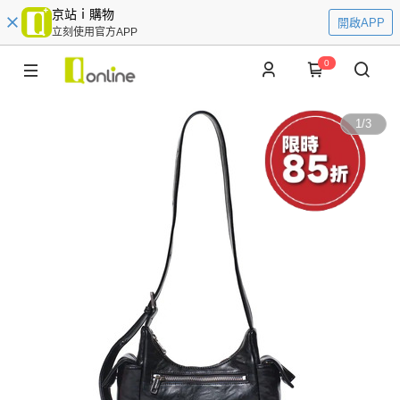
京站ｉ購物
開啟APP
立刻使用官方APP
0
1
/
3