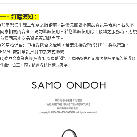
1.分期款項不併入電信帳單，「大哥付你分期」於每月結算日後寄送繳費提
每筆NT$70，滿NT$899(含以上)免運費
【「AFTEE先享後付」結帳流程】
醒簡訊。
１．於結帳方式選擇「AFTEE先享後付」後，將跳轉至「AFTEE先享後付」
2.透過簡訊連結打開帳單後，可選擇「超商條碼／台灣大直營門市／銀行轉
一、訂購須知：
付款後7-11取貨
結帳頁面，進行簡訊認證並確認金額後，即可完成結帳。
帳／街口支付／iPASS MONEY」等通路繳費。
２．訂單成立數日內，您將收到繳費通知簡訊。
(1)當您使用線上預購之服務前，請優先閱讀本商品資訊等規範。若您不
每筆NT$70，滿NT$899(含以上)免運費
３．收到繳費通知簡訊後14天內，點擊此簡訊中的連結，可透過四大超商／
同意相關內容者，請勿繼續使用。若您繼續使用線上預購之服務時，則視
【注意事項】
ATM／網路銀行／等多元方式進行付款，方視為交易完成。
宅配
1.本服務係由「台灣大哥大股份有限公司」（以下簡稱本公司）所提供，讓
為您同意本商品資訊等規範內容。
※ 請注意：結帳手續完成當下不需立刻繳費，但若您需要取消訂單，請聯絡
用戶於交易時，得透過本服務購買商品或服務，並由商店將買賣／分期付款
(2)京站保留訂單接受與否之權利，若無法接受您的訂單，將以電話、
每筆NT$100，滿NT$1,000(含以上)免運費
購買商品的店家。未經商家同意取消之訂單仍視為有效，需透過AFTEE先享
買賣價金債權讓與本公司後，依約使用本公司帳單繳交帳款。
後付繳納相關費用。
EMAIL或訂單訊息其中之方式聯繫。
2.基於同意付款使用「大哥付你分期」之契約關係目的，商店將以您的個人
京站台北店客服中心(1F星巴克旁) 即日起不提供京站紙袋，取件時
※ 交易是否成功請以「AFTEE先享後付 」之結帳頁面顯示為準，若有關於
(3)商品文案為專櫃(原廠/供應商)所提供，商品顏色可能會因網頁呈現與拍攝關
資料（包含姓名、電話或地址）提供予台灣大哥大進項蒐集、處理及利用，
是否繳費成功／繳費後需取消欲退款等相關疑問，請聯繫「AFTEE先享後付
請自備購物袋，若需購買紙袋可現場詢問
係產生色差，商品依實際供貨樣式為準。
由本公司與您本人進行分期帳單所需資料之確認、核對及更正。
客戶支援中心」
https://netprotections.freshdesk.com/support/home
3.完整用戶服務條款，請詳閱以下連結：
https://oppay.tw/userRule
免運費
【注意事項】
１．透過由恩沛科技股份有限公司提供之「AFTEE先享後付」服務完成之交
易，需依本服務之必要範圍內提供個人資料，並將交易相關給付款項請求債
權轉讓予恩沛科技股份有限公司。
２．關於個人資料處理事宜，請瀏覽以下網址：
https://aftee.tw/terms/#terms3
３．未成年的使用者請事先徵得法定代理人或監護人之同意方可使用
「AFTEE先享後付」，若未經同意申辦者引起之損失，本公司不負相關責
任。
４．使用「AFTEE先享後付」時，將依據個別帳號之用戶狀況，依本公司即
時審查核予不同之上限額度；若仍有額度不足之情形，本公司將視審查結果