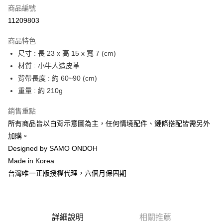
合作金庫商業銀行
第一商業銀行
LINE Pay
商品編號
華南商業銀行
彰化商業銀行
11209803
Apple Pay
上海商業儲蓄銀行
台北富邦商業銀行
國泰世華商業銀行
兆豐國際商業銀行
商品特色
街口支付
臺灣中小企業銀行
台中商業銀行
尺寸 : 長 23 x 高 15 x 寬 7 (cm)
匯豐（台灣）商業銀行
華泰商業銀行
悠遊付
材質 : 小牛人造皮革
聯邦商業銀行
遠東國際商業銀行
元大商業銀行
永豐商業銀行
背帶長度 : 約 60~90 (cm)
Google Pay
玉山商業銀行
星展（台灣）商業銀行
重量 : 約 210g
台新國際商業銀行
中國信託商業銀行
全盈+PAY
台灣樂天信用卡公司
銷售重點
大哥付你分期
所有商品皆以白背示意圖為主，任何情境配件、鏈條搭配皆需另外
相關說明
加購。
【大哥付你分期使用說明】
AFTEE先享後付
Designed by SAMO ONDOH
1.本服務由台灣大哥大提供，台灣大哥大用戶可立即使用無須另外申請。
2.付款方式選擇「大哥付你分期」，訂單成立後會自動跳轉到大哥付的交易
相關說明
Made in Korea
流程，驗證手機門號後，選擇欲分期的期數、繳款截止日，確認付款後即完
【關於「AFTEE先享後付」】
台灣唯一正版授權代理，六個月保固期
成交易。
ATM付款
AFTEE先享後付是「在收到商品之後才付款」的支付方式。 讓您購物簡單
3.實際核准額度、可分期數及費用金額請依後續交易確認頁面所載為準。
便利好安心！
4.訂單成立30分鐘內，如未前往確認交易或遇審核未通過，訂單將自動取
１．簡單：不需註冊會員、不需綁卡、不需儲值。
運送方式
消。如遇「轉專審核」未通過狀況，表示未達大哥付你分期系統評分，恕無
２．便利：只要手機號碼，簡訊認證，即可結帳。
法說明評估內容。
３．安心：先確認商品／服務後，再付款。
詳細說明
相關推薦
付款後全家取貨
【繳款方式說明】