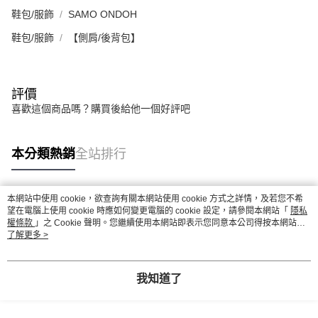
鞋包/服飾
SAMO ONDOH
鞋包/服飾
【側肩/後背包】
評價
喜歡這個商品嗎？購買後給他一個好評吧
本分類熱銷
全站排行
本網站中使用 cookie，欲查詢有關本網站使用 cookie 方式之詳情，及若您不希
熱門標籤
望在電腦上使用 cookie 時應如何變更電腦的 cookie 設定，請參閱本網站「
隱私
權條款
」之 Cookie 聲明。您繼續使用本網站即表示您同意本公司得按本網站使
用條款之 Cookie 聲明使用 cookie。
了解更多 >
我知道了