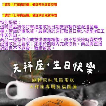
1.分期款項不併入電信帳單，「大哥付你分期」於每月結算日後寄送繳費提
每筆NT$200，滿NT$2,500(含以上)免運費
【「AFTEE先享後付」結帳流程】
* 請於「訂單備註欄」備註預計取貨時間
醒簡訊。
１．於結帳方式選擇「AFTEE先享後付」後，將跳轉至「AFTEE先享後付」
2.透過簡訊連結打開帳單後，可選擇「超商條碼／台灣大直營門市／銀行轉
冷凍宅配
結帳頁面，進行簡訊認證並確認金額後，即可完成結帳。
帳／街口支付／iPASS MONEY」等通路繳費。
* 請於「訂單備註欄」備註預計取貨時間
２．訂單成立數日內，您將收到繳費通知簡訊。
每筆NT$200，滿NT$2,500(含以上)免運費
３．收到繳費通知簡訊後14天內，點擊此簡訊中的連結，可透過四大超商／
特別提醒：
【注意事項】
ATM／網路銀行／等多元方式進行付款，方視為交易完成。
蛋糕商品將依訂單指定取貨日期安排製作並配送至專
京站台北店專櫃自取
1.本服務係由「台灣大哥大股份有限公司」（以下簡稱本公司）所提供，讓
※ 請注意：結帳手續完成當下不需立刻繳費，但若您需要取消訂單，請聯絡
櫃。若需延後取貨，最遲須於原訂取貨日至少提前4個工
用戶於交易時，得透過本服務購買商品或服務，並由商店將買賣／分期付款
免運費
購買商品的店家。未經商家同意取消之訂單仍視為有效，需透過AFTEE先享
作天告知。
買賣價金債權讓與本公司後，依約使用本公司帳單繳交帳款。
後付繳納相關費用。
商品一經製作完成並送達專櫃後，恕不接受臨時變更或
2.基於同意付款使用「大哥付你分期」之契約關係目的，商店將以您的個人
※ 交易是否成功請以「AFTEE先享後付 」之結帳頁面顯示為準，若有關於
延後取貨之要求；如未於期限內完成取貨，商品將直接
資料（包含姓名、電話或地址）提供予台灣大哥大進項蒐集、處理及利用，
是否繳費成功／繳費後需取消欲退款等相關疑問，請聯繫「AFTEE先享後付
銷毀且不予退費，敬請留意。
由本公司與您本人進行分期帳單所需資料之確認、核對及更正。
客戶支援中心」
https://netprotections.freshdesk.com/support/home
3.完整用戶服務條款，請詳閱以下連結：
https://oppay.tw/userRule
【注意事項】
１．透過由恩沛科技股份有限公司提供之「AFTEE先享後付」服務完成之交
易，需依本服務之必要範圍內提供個人資料，並將交易相關給付款項請求債
權轉讓予恩沛科技股份有限公司。
２．關於個人資料處理事宜，請瀏覽以下網址：
https://aftee.tw/terms/#terms3
３．未成年的使用者請事先徵得法定代理人或監護人之同意方可使用
「AFTEE先享後付」，若未經同意申辦者引起之損失，本公司不負相關責
任。
４．使用「AFTEE先享後付」時，將依據個別帳號之用戶狀況，依本公司即
時審查核予不同之上限額度；若仍有額度不足之情形，本公司將視審查結果
請求用戶進行身份認證。