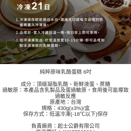
純粹原味乳酪蛋糕 6吋
成分：頂級凝脂乳酪、新鮮液蛋、蔗糖
過敏原：本產品含乳製品及蛋過敏原，食用後可能導致
過敏反應
原產地：台灣
規格：430g(±3%)/盒
保存方式：低溫冷凍(-18℃以下)保存
負責廠商：起士公爵有限公司