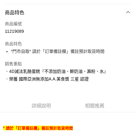
LINE Pay
商品特色
Apple Pay
商品編號
街口支付
11219089
悠遊付
商品特色
Google Pay
*門市自取* 請於「訂單備註欄」備註預計取貨時間
全盈+PAY
銷售重點
大哥付你分期
．4D減法乳酪蛋糕『不添加奶油、鮮奶油、澱粉、水』
相關說明
．榮獲 國際亞洲無添加A.A.美食獎 三星 認證
【大哥付你分期使用說明】
AFTEE先享後付
1.本服務由台灣大哥大提供，台灣大哥大用戶可立即使用無須另外申請。
2.付款方式選擇「大哥付你分期」，訂單成立後會自動跳轉到大哥付的交易
相關說明
流程，驗證手機門號後，選擇欲分期的期數、繳款截止日，確認付款後即完
【關於「AFTEE先享後付」】
成交易。
詳細說明
相關推薦
ATM付款
AFTEE先享後付是「在收到商品之後才付款」的支付方式。 讓您購物簡單
3.實際核准額度、可分期數及費用金額請依後續交易確認頁面所載為準。
便利好安心！
4.訂單成立30分鐘內，如未前往確認交易或遇審核未通過，訂單將自動取
１．簡單：不需註冊會員、不需綁卡、不需儲值。
運送方式
消。如遇「轉專審核」未通過狀況，表示未達大哥付你分期系統評分，恕無
２．便利：只要手機號碼，簡訊認證，即可結帳。
法說明評估內容。
* 請於「訂單備註欄」備註預計取貨時間
３．安心：先確認商品／服務後，再付款。
冷凍7-11取貨(快速到店)
【繳款方式說明】