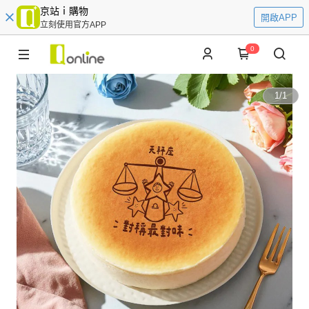
京站ｉ購物
開啟APP
立刻使用官方APP
0
1
/
1