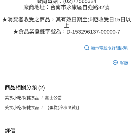
廠商電話：(02)77565324
廠商地址：台南市永康區自強路32號
★消費者收受之商品，其有效日期至少距收受日15日以
上
★食品業登錄字號為：D-153296137-00000-7
顯示電腦版詳細說明
客服
商品相關分類 (2)
美食小吃/保健食品
起士公爵
美食小吃/保健食品
【蛋糕(冷凍冷藏)】
評價