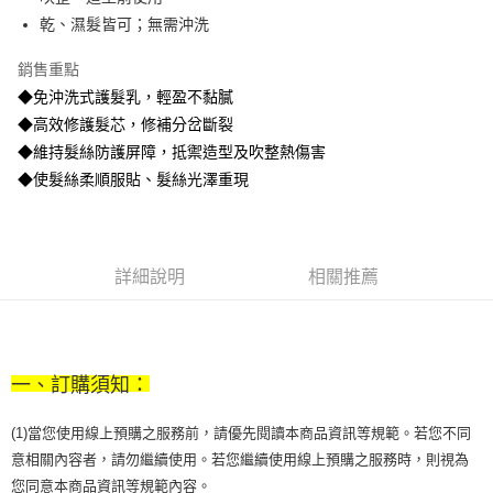
【注意事項】
ATM／網路銀行／等多元方式進行付款，方視為交易完成。
乾、濕髮皆可；無需沖洗
宅配
1.本服務係由「台灣大哥大股份有限公司」（以下簡稱本公司）所提供，讓
※ 請注意：結帳手續完成當下不需立刻繳費，但若您需要取消訂單，請聯絡
用戶於交易時，得透過本服務購買商品或服務，並由商店將買賣／分期付款
每筆NT$100，滿NT$1,200(含以上)免運費
購買商品的店家。未經商家同意取消之訂單仍視為有效，需透過AFTEE先享
銷售重點
買賣價金債權讓與本公司後，依約使用本公司帳單繳交帳款。
後付繳納相關費用。
2.基於同意付款使用「大哥付你分期」之契約關係目的，商店將以您的個人
◆免沖洗式護髮乳，輕盈不黏膩
京站台北店客服中心(1F星巴克旁) 即日起不提供京站紙袋，取件時
※ 交易是否成功請以「AFTEE先享後付 」之結帳頁面顯示為準，若有關於
資料（包含姓名、電話或地址）提供予台灣大哥大進項蒐集、處理及利用，
是否繳費成功／繳費後需取消欲退款等相關疑問，請聯繫「AFTEE先享後付
◆高效修護髮芯，修補分岔斷裂
請自備購物袋，若需購買紙袋可現場詢問
由本公司與您本人進行分期帳單所需資料之確認、核對及更正。
客戶支援中心」
https://netprotections.freshdesk.com/support/home
3.完整用戶服務條款，請詳閱以下連結：
https://oppay.tw/userRule
◆維持髮絲防護屏障，抵禦造型及吹整熱傷害
免運費
【注意事項】
◆使髮絲柔順服貼、髮絲光澤重現
１．透過由恩沛科技股份有限公司提供之「AFTEE先享後付」服務完成之交
易，需依本服務之必要範圍內提供個人資料，並將交易相關給付款項請求債
權轉讓予恩沛科技股份有限公司。
２．關於個人資料處理事宜，請瀏覽以下網址：
詳細說明
相關推薦
https://aftee.tw/terms/#terms3
３．未成年的使用者請事先徵得法定代理人或監護人之同意方可使用
「AFTEE先享後付」，若未經同意申辦者引起之損失，本公司不負相關責
任。
４．使用「AFTEE先享後付」時，將依據個別帳號之用戶狀況，依本公司即
時審查核予不同之上限額度；若仍有額度不足之情形，本公司將視審查結果
一、訂購須知：
請求用戶進行身份認證。
５．嚴禁一人註冊多個帳號或使用他人資訊註冊。若發現惡意使用之情形，
(1)當您使用線上預購之服務前，請優先閱讀本商品資訊等規範。若您不同
恩沛科技股份有限公司將有權停止該用戶之使用額度並採取法律行動。
意相關內容者，請勿繼續使用。若您繼續使用線上預購之服務時，則視為
您同意本商品資訊等規範內容。