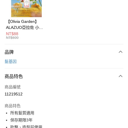
悠遊付
Google Pay
【Olivia Garden】
ALAZUO亞拉佐 小芽
全盈+PAY
之露輕柔泡泡洗手慕斯
NT$88
NT$600
350ml
大哥付你分期
相關說明
品牌
【大哥付你分期使用說明】
AFTEE先享後付
1.本服務由台灣大哥大提供，台灣大哥大用戶可立即使用無須另外申請。
髮基因
2.付款方式選擇「大哥付你分期」，訂單成立後會自動跳轉到大哥付的交易
相關說明
流程，驗證手機門號後，選擇欲分期的期數、繳款截止日，確認付款後即完
【關於「AFTEE先享後付」】
成交易。
ATM付款
商品特色
AFTEE先享後付是「在收到商品之後才付款」的支付方式。 讓您購物簡單
3.實際核准額度、可分期數及費用金額請依後續交易確認頁面所載為準。
便利好安心！
4.訂單成立30分鐘內，如未前往確認交易或遇審核未通過，訂單將自動取
１．簡單：不需註冊會員、不需綁卡、不需儲值。
商品編號
運送方式
消。如遇「轉專審核」未通過狀況，表示未達大哥付你分期系統評分，恕無
２．便利：只要手機號碼，簡訊認證，即可結帳。
11219512
法說明評估內容。
３．安心：先確認商品／服務後，再付款。
付款後全家取貨
【繳款方式說明】
1.分期款項不併入電信帳單，「大哥付你分期」於每月結算日後寄送繳費提
商品特色
每筆NT$70，滿NT$1,000(含以上)免運費
【「AFTEE先享後付」結帳流程】
醒簡訊。
１．於結帳方式選擇「AFTEE先享後付」後，將跳轉至「AFTEE先享後付」
所有髮質適用
2.透過簡訊連結打開帳單後，可選擇「超商條碼／台灣大直營門市／銀行轉
付款後7-11取貨
結帳頁面，進行簡訊認證並確認金額後，即可完成結帳。
保存期限3年
帳／街口支付／iPASS MONEY」等通路繳費。
２．訂單成立數日內，您將收到繳費通知簡訊。
每筆NT$70，滿NT$1,000(含以上)免運費
吹整、造型前使用
３．收到繳費通知簡訊後14天內，點擊此簡訊中的連結，可透過四大超商／