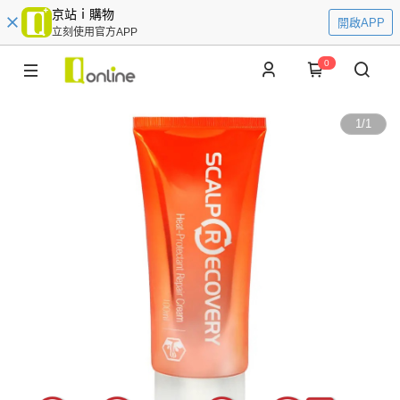
京站ｉ購物
開啟APP
立刻使用官方APP
0
1
/
1