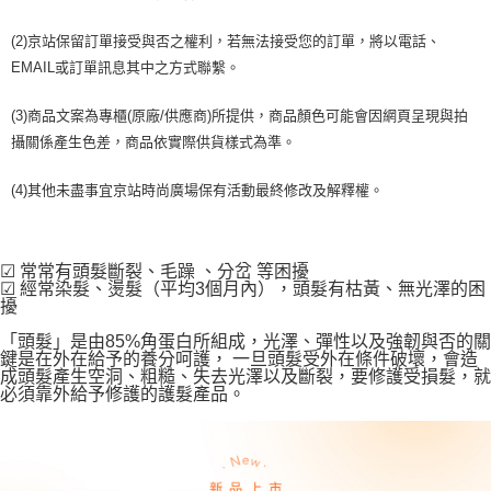
(2)京站保留訂單接受與否之權利，若無法接受您的訂單，將以電話、
EMAIL或訂單訊息其中之方式聯繫。
(3)商品文案為專櫃(原廠/供應商)所提供，商品顏色可能會因網頁呈現與拍
攝關係產生色差，商品依實際供貨樣式為準。
(4)其他未盡事宜京站時尚廣場保有活動最終修改及解釋權。
☑ 常常有頭髮斷裂、毛躁 、分岔 等困擾
☑ 經常染髮、燙髮（平均3個月內），頭髮有枯黃、無光澤的困
擾
「頭髮」是由85%角蛋白所組成，光澤、彈性以及強韌與否的關
鍵是在外在給予的養分呵護， 一旦頭髮受外在條件破壞，會造
成頭髮產生空洞、粗糙、失去光澤以及斷裂，要修護受損髮，就
必須靠外給予修護的護髮產品。