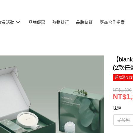
會員活動
品牌優惠
熱銷排行
品牌總覽
廠商合作提案
【bla
(2款任
超取滿NT$
NT$1,396
NT$1,
味道
尤加利