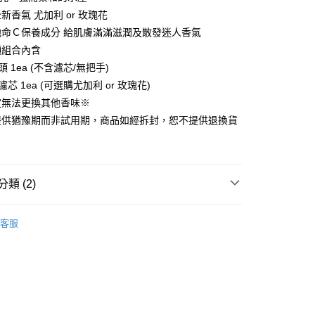
新香氣 尤加利 or 玫瑰花
他命Ｃ保養成分 給肌膚滿滿滋潤及散發迷人香氣
分期
頭組合內含
頭 1ea (不含濾芯/無把手)
你分期使用說明】
享後付
濾芯 1ea (可選購尤加利 or 玫瑰花)
由台灣大哥大提供，台灣大哥大用戶可立即使用無須另外申請。
式選擇「大哥付你分期」，訂單成立後會自動跳轉到大哥付的交易
定無法更換其他香味※
證手機門號後，選擇欲分期的期數、繳款截止日，確認付款後即
FTEE先享後付」】
提供猶豫期而非試用期，商品如經拆封，恕不提供退換貨
。
先享後付是「在收到商品之後才付款」的支付方式。 讓您購物簡單
准額度、可分期數及費用金額請依後續交易確認頁面所載為準。
心！
立30分鐘內，如未前往確認交易或遇審核未通過，訂單將自動取
：不需註冊會員、不需綁卡、不需儲值。
「轉專審核」未通過狀況，表示未達大哥付你分期系統評分，恕
：只要手機號碼，簡訊認證，即可結帳。
評估內容。
：先確認商品／服務後，再付款。
類 (2)
式說明】
家取貨
項不併入電信帳單，「大哥付你分期」於每月結算日後寄送繳費提
EE先享後付」結帳流程】
blank.-BODYLUV
0，滿NT$899(含以上)免運費
方式選擇「AFTEE先享後付」後，將跳轉至「AFTEE先享後
客服
訊連結打開帳單後，可選擇「超商條碼／台灣大直營門市／銀行轉
頁面，進行簡訊認證並確認金額後，即可完成結帳。
【浴室配件】
付／iPASS MONEY」等通路繳費。
1取貨
成立數日內，您將收到繳費通知簡訊。
費通知簡訊後14天內，點擊此簡訊中的連結，可透過四大超商
0，滿NT$899(含以上)免運費
項】
網路銀行／等多元方式進行付款，方視為交易完成。
係由「台灣大哥大股份有限公司」（以下簡稱本公司）所提供，讓
：結帳手續完成當下不需立刻繳費，但若您需要取消訂單，請聯
易時，得透過本服務購買商品或服務，並由商店將買賣／分期付
的店家。未經商家同意取消之訂單仍視為有效，需透過AFTEE
金債權讓與本公司後，依約使用本公司帳單繳交帳款。
繳納相關費用。
00，滿NT$1,000(含以上)免運費
意付款使用「大哥付你分期」之契約關係目的，商店將以您的個人