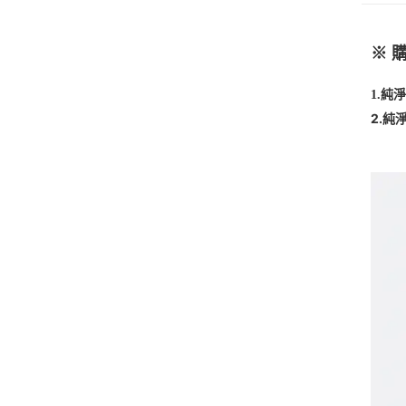
※ 
1.純
2.純