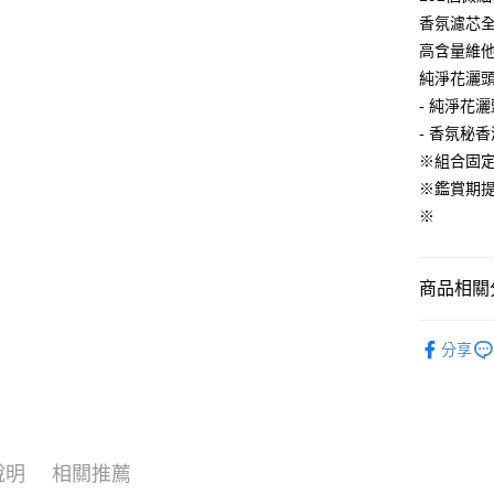
香氛濾芯全
全盈+PAY
高含量維
大哥付你
純淨花灑
相關說明
- 純淨花灑
【大哥付
AFTEE先
- 香氛秘香
1.本服務
2.付款方
相關說明
※組合固
流程，驗
【關於「A
※鑑賞期
ATM付款
完成交易
AFTEE
3.實際核
※
便利好安
4.訂單成
１．簡單
消。如遇
２．便利
運送方式
無法說明
３．安心
商品相關分
【繳款方
付款後全
1.分期款
【「AFT
居家傢飾
醒簡訊。
每筆NT$7
１．於結帳
分享
2.透過簡
付」結帳
生活雜貨
帳／街口支
付款後7-1
２．訂單
３．收到繳
每筆NT$7
【注意事
／ATM／
1.本服務
※ 請注意
宅配
用戶於交
絡購買商品
說明
相關推薦
款買賣價
先享後付
每筆NT$1
2.基於同