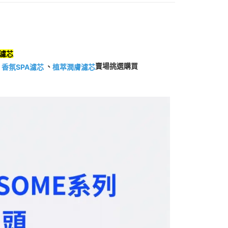
否成功請以「AFTEE先享後付 」之結帳頁面顯示為準，若有關於
含姓名、電話或地址）提供予台灣大哥大進項蒐集、處理及利
功／繳費後需取消欲退款等相關疑問，請聯繫「AFTEE先享後
客服中心(1F星巴克旁) 即日起不提供京站紙袋，取件時
公司與您本人進行分期帳單所需資料之確認、核對及更正。
援中心」
https://netprotections.freshdesk.com/support/home
物袋，若需購買紙袋可現場詢問
戶服務條款，請詳閱以下連結：
https://oppay.tw/userRule
項】
恩沛科技股份有限公司提供之「AFTEE先享後付」服務完成之
濾芯
依本服務之必要範圍內提供個人資料，並將交易相關給付款項請
讓予恩沛科技股份有限公司。
賣場挑選購買
、
、
香氛SPA濾芯
植萃潤膚濾芯
個人資料處理事宜，請瀏覽以下網址：
ee.tw/terms/#terms3
年的使用者請事先徵得法定代理人或監護人之同意方可使用
E先享後付」，若未經同意申辦者引起之損失，本公司不負相關責
AFTEE先享後付」時，將依據個別帳號之用戶狀況，依本公司
核予不同之上限額度；若仍有額度不足之情形，本公司將視審查
用戶進行身份認證。
一人註冊多個帳號或使用他人資訊註冊。若發現惡意使用之情
科技股份有限公司將有權停止該用戶之使用額度並採取法律行