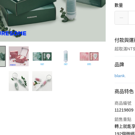
數量
付款與運
超取滿NT$
付款方式
品牌
信用卡一
blank.
LINE Pay
商品特色
Apple Pay
商品編號
街口支付
11219809
銷售重點
悠遊付
轉上就能
Google Pa
192個微