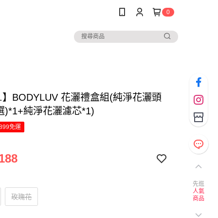
0
nk.】BODYLUV 花灑禮盒組(純淨花灑頭
選)*1+純淨花灑濾芯*1)
899免運
188
先逛
人氣
玫瑰花
商品