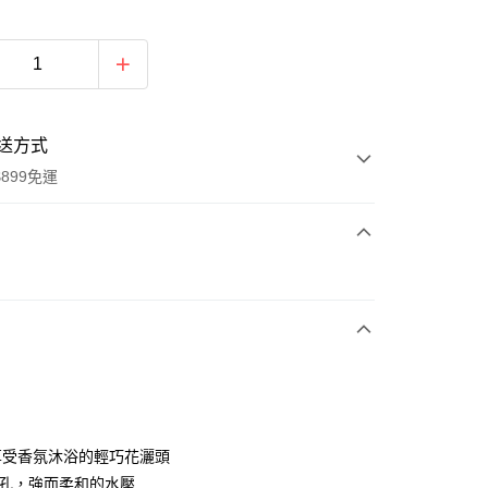
送方式
899免運
次付款
享受香氛沐浴的輕巧花灑頭
y
細孔，強而柔和的水壓