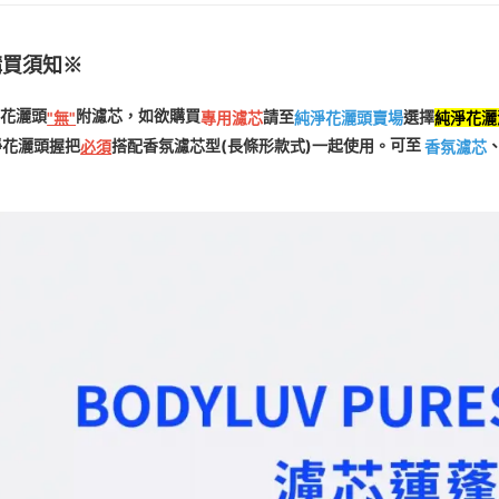
※ 交易是
資料（包
是否繳費成
京站台北店
用，由本
付客戶支
請自備購
3.完整用
購買須知※
免運費
【注意事
１．透過由
請至
選擇
純淨花灑
"無"
專用濾芯
淨花灑頭
附濾芯，如欲購買
純淨花灑頭賣場
交易，需
求債權轉
可至
淨花灑頭握把
搭配香氛濾芯型(長條形款式)一起使用。
必須
香氛濾芯
２．關於
https://aft
３．未成
「AFTE
任。
４．使用「
即時審查
結果請求
５．嚴禁
形，恩沛
動。