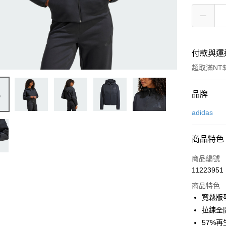
付款與運
超取滿NT$
付款方式
品牌
信用卡一
adidas
信用卡分
商品特色
6 期 
商品編號
合作金
LINE Pay
11223951
華南商
Apple Pay
上海商
商品特色
國泰世
寬鬆版
街口支付
臺灣中
拉鍊全
匯豐（
悠遊付
57%再