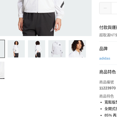
付款與運
超取滿NT$
付款方式
品牌
信用卡一
adidas
信用卡分
商品特色
6 期 
商品編號
合作金
LINE Pay
11223970
華南商
Apple Pay
上海商
商品特色
國泰世
寬鬆版
街口支付
臺灣中
全開式
匯豐（
悠遊付
85% 