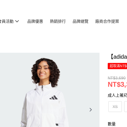
會員活動
品牌優惠
熱銷排行
品牌總覽
廠商合作提案
【adid
超取滿NT$
NT$3,690
NT$3,
成人上著
XS
數量