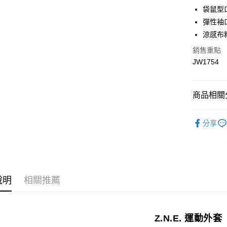
聯邦商
袋鼠型
元大商
Google Pa
彈性袖
玉山商
台新國
全盈+PAY
涼感布
台灣樂
銷售重點
大哥付你
JW1754
相關說明
【大哥付
AFTEE先
1.本服務
2.付款方
相關說明
商品相關分
流程，驗
【關於「A
ATM付款
完成交易
AFTEE
運動/戶外
3.實際核
便利好安
分享
4.訂單成
運動/戶外
１．簡單
消。如遇
２．便利
運送方式
無法說明
３．安心
【繳款方
付款後全
1.分期款
【「AFT
醒簡訊。
每筆NT$7
１．於結帳
說明
相關推薦
2.透過簡
付」結帳
帳／街口支
付款後7-1
２．訂單
３．收到繳
每筆NT$7
【注意事
／ATM／
Z.N.E. 運動外套
1.本服務
※ 請注意