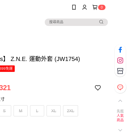
0
as】 Z.N.E. 運動外套 (JW1754)
899免運
321
尺寸
S
M
L
XL
2XL
先逛
人氣
商品