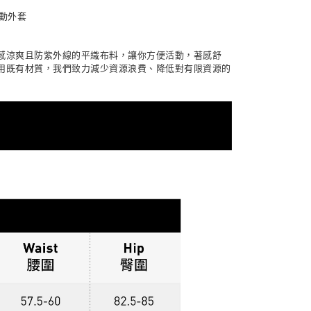
易時，得透過本服務購買商品或服務，並由商店將買賣／分期付
的店家。未經商家同意取消之訂單仍視為有效，需透過AFTEE
金債權讓與本公司後，依約使用本公司帳單繳交帳款。
動外套
繳納相關費用。
00，滿NT$1,000(含以上)免運費
意付款使用「大哥付你分期」之契約關係目的，商店將以您的個人
否成功請以「AFTEE先享後付 」之結帳頁面顯示為準，若有關於
含姓名、電話或地址）提供予台灣大哥大進項蒐集、處理及利
功／繳費後需取消欲退款等相關疑問，請聯繫「AFTEE先享後
客服中心(1F星巴克旁) 即日起不提供京站紙袋，取件時
公司與您本人進行分期帳單所需資料之確認、核對及更正。
、觸感涼爽且防紫外線的平織布料，讓你方便活動，著感舒
援中心」
https://netprotections.freshdesk.com/support/home
物袋，若需購買紙袋可現場詢問
戶服務條款，請詳閱以下連結：
https://oppay.tw/userRule
利用既有材質，我們致力減少資源浪費、降低對有限資源的
項】
恩沛科技股份有限公司提供之「AFTEE先享後付」服務完成之
依本服務之必要範圍內提供個人資料，並將交易相關給付款項請
讓予恩沛科技股份有限公司。
個人資料處理事宜，請瀏覽以下網址：
ee.tw/terms/#terms3
年的使用者請事先徵得法定代理人或監護人之同意方可使用
E先享後付」，若未經同意申辦者引起之損失，本公司不負相關責
AFTEE先享後付」時，將依據個別帳號之用戶狀況，依本公司
核予不同之上限額度；若仍有額度不足之情形，本公司將視審查
用戶進行身份認證。
一人註冊多個帳號或使用他人資訊註冊。若發現惡意使用之情
科技股份有限公司將有權停止該用戶之使用額度並採取法律行