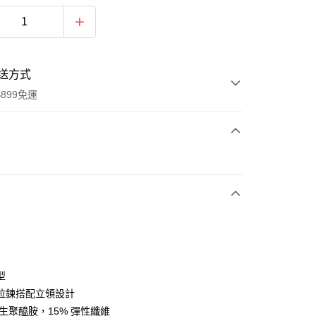
送方式
899免運
次付款
期付款
0 利率 每期
NT$553
21家銀行
庫商業銀行
第一商業銀行
業銀行
彰化商業銀行
業儲蓄銀行
台北富邦商業銀行
華商業銀行
兆豐國際商業銀行
型
小企業銀行
台中商業銀行
拉鍊搭配立領設計
台灣）商業銀行
華泰商業銀行
再生聚醯胺，15% 彈性纖維