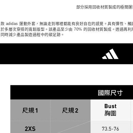
宅配
用戶於交
絡購買商品
款買賣價
部分採用回收材質製成的極簡運
先享後付
每筆NT$1
2.基於同
※ 交易是
資料（包
是否繳費成
京站台北店
用，由本
款 adidas 運動外套，無論走到哪裡都能有良好自在的感覺。具有彈性
付客戶支
請自備購
3.完整用
易於多層次穿搭的寬鬆版型。該產品至少由 70% 的回收材質製成。透過再
，同時減少產品製造過程中的碳足跡。
免運費
【注意事
１．透過由
交易，需
求債權轉
２．關於
https://aft
３．未成
「AFTE
任。
４．使用「
即時審查
結果請求
５．嚴禁
形，恩沛
動。