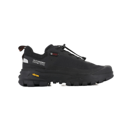
１．簡單：不需註冊會員、不需綁卡、不需儲值。
運送方式
消。如遇「轉專審核」未通過狀況，表示未達大哥付你分期系統評分，恕無
２．便利：只要手機號碼，簡訊認證，即可結帳。
法說明評估內容。
３．安心：先確認商品／服務後，再付款。
付款後全家取貨
【繳款方式說明】
1.分期款項不併入電信帳單，「大哥付你分期」於每月結算日後寄送繳費提
每筆NT$70，滿NT$899(含以上)免運費
【「AFTEE先享後付」結帳流程】
醒簡訊。
１．於結帳方式選擇「AFTEE先享後付」後，將跳轉至「AFTEE先享後付」
2.透過簡訊連結打開帳單後，可選擇「超商條碼／台灣大直營門市／銀行轉
付款後7-11取貨
結帳頁面，進行簡訊認證並確認金額後，即可完成結帳。
帳／街口支付／iPASS MONEY」等通路繳費。
２．訂單成立數日內，您將收到繳費通知簡訊。
每筆NT$70，滿NT$899(含以上)免運費
３．收到繳費通知簡訊後14天內，點擊此簡訊中的連結，可透過四大超商／
【注意事項】
ATM／網路銀行／等多元方式進行付款，方視為交易完成。
宅配
1.本服務係由「台灣大哥大股份有限公司」（以下簡稱本公司）所提供，讓
※ 請注意：結帳手續完成當下不需立刻繳費，但若您需要取消訂單，請聯絡
用戶於交易時，得透過本服務購買商品或服務，並由商店將買賣／分期付款
每筆NT$100，滿NT$1,000(含以上)免運費
購買商品的店家。未經商家同意取消之訂單仍視為有效，需透過AFTEE先享
買賣價金債權讓與本公司後，依約使用本公司帳單繳交帳款。
後付繳納相關費用。
2.基於同意付款使用「大哥付你分期」之契約關係目的，商店將以您的個人
京站台北店客服中心(1F星巴克旁) 即日起不提供京站紙袋，取件時
※ 交易是否成功請以「AFTEE先享後付 」之結帳頁面顯示為準，若有關於
資料（包含姓名、電話或地址）提供予台灣大哥大進項蒐集、處理及利用，
是否繳費成功／繳費後需取消欲退款等相關疑問，請聯繫「AFTEE先享後付
請自備購物袋，若需購買紙袋可現場詢問
由本公司與您本人進行分期帳單所需資料之確認、核對及更正。
客戶支援中心」
https://netprotections.freshdesk.com/support/home
3.完整用戶服務條款，請詳閱以下連結：
https://oppay.tw/userRule
免運費
【注意事項】
１．透過由恩沛科技股份有限公司提供之「AFTEE先享後付」服務完成之交
易，需依本服務之必要範圍內提供個人資料，並將交易相關給付款項請求債
權轉讓予恩沛科技股份有限公司。
２．關於個人資料處理事宜，請瀏覽以下網址：
https://aftee.tw/terms/#terms3
３．未成年的使用者請事先徵得法定代理人或監護人之同意方可使用
「AFTEE先享後付」，若未經同意申辦者引起之損失，本公司不負相關責