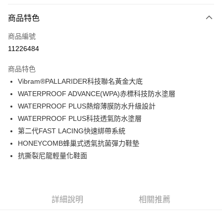
信用卡分期付款
6 期 0 利率 每期
NT$730
21家銀行
商品特色
合作金庫商業銀行
第一商業銀行
LINE Pay
商品編號
華南商業銀行
彰化商業銀行
11226484
Apple Pay
上海商業儲蓄銀行
台北富邦商業銀行
國泰世華商業銀行
兆豐國際商業銀行
商品特色
街口支付
臺灣中小企業銀行
台中商業銀行
Vibram®PALLARIDER科技聯名黃金大底
匯豐（台灣）商業銀行
華泰商業銀行
悠遊付
WATERPROOF ADVANCE(WPA)赤標科技防水塗層
聯邦商業銀行
遠東國際商業銀行
元大商業銀行
永豐商業銀行
WATERPROOF PLUS熱熔薄膜防水升級設計
Google Pay
玉山商業銀行
星展（台灣）商業銀行
WATERPROOF PLUS科技透氣防水塗層
台新國際商業銀行
中國信託商業銀行
全盈+PAY
第二代FAST LACING快速綁帶系統
台灣樂天信用卡公司
HONEYCOMB蜂巢式透氣抗菌彈力鞋墊
大哥付你分期
抗撕裂尼龍輕量化鞋面
相關說明
【大哥付你分期使用說明】
AFTEE先享後付
1.本服務由台灣大哥大提供，台灣大哥大用戶可立即使用無須另外申請。
2.付款方式選擇「大哥付你分期」，訂單成立後會自動跳轉到大哥付的交易
相關說明
流程，驗證手機門號後，選擇欲分期的期數、繳款截止日，確認付款後即完
【關於「AFTEE先享後付」】
詳細說明
相關推薦
成交易。
ATM付款
AFTEE先享後付是「在收到商品之後才付款」的支付方式。 讓您購物簡單
3.實際核准額度、可分期數及費用金額請依後續交易確認頁面所載為準。
便利好安心！
4.訂單成立30分鐘內，如未前往確認交易或遇審核未通過，訂單將自動取