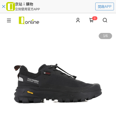
京站ｉ購物
開啟APP
立刻使用官方APP
0
1
/
6