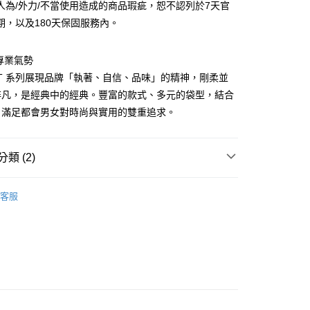
0，滿NT$899(含以上)免運費
項】
人為/外力/不當使用造成的商品瑕疵，恕不認列於7天官
網路銀行／等多元方式進行付款，方視為交易完成。
係由「台灣大哥大股份有限公司」（以下簡稱本公司）所提供，讓
：結帳手續完成當下不需立刻繳費，但若您需要取消訂單，請聯
期，以及180天保固服務內。
易時，得透過本服務購買商品或服務，並由商店將買賣／分期付
的店家。未經商家同意取消之訂單仍視為有效，需透過AFTEE
金債權讓與本公司後，依約使用本公司帳單繳交帳款。
繳納相關費用。
00，滿NT$1,000(含以上)免運費
意付款使用「大哥付你分期」之契約關係目的，商店將以您的個人
否成功請以「AFTEE先享後付 」之結帳頁面顯示為準，若有關於
專業氣勢
含姓名、電話或地址）提供予台灣大哥大進項蒐集、處理及利
功／繳費後需取消欲退款等相關疑問，請聯繫「AFTEE先享後
客服中心(1F星巴克旁) 即日起不提供京站紙袋，取件時
EAT 系列展現品牌「執著、自信、品味」的精神，剛柔並
公司與您本人進行分期帳單所需資料之確認、核對及更正。
援中心」
https://netprotections.freshdesk.com/support/home
物袋，若需購買紙袋可現場詢問
戶服務條款，請詳閱以下連結：
https://oppay.tw/userRule
非凡，是經典中的經典。豐富的款式、多元的袋型，結合
項】
，滿足都會男女對時尚與實用的雙重追求。
恩沛科技股份有限公司提供之「AFTEE先享後付」服務完成之
依本服務之必要範圍內提供個人資料，並將交易相關給付款項請
讓予恩沛科技股份有限公司。
類 (2)
個人資料處理事宜，請瀏覽以下網址：
ee.tw/terms/#terms3
年的使用者請事先徵得法定代理人或監護人之同意方可使用
PORTER INTERNATIONAL
E先享後付」，若未經同意申辦者引起之損失，本公司不負相關責
客服
【側肩/後背包】
AFTEE先享後付」時，將依據個別帳號之用戶狀況，依本公司
核予不同之上限額度；若仍有額度不足之情形，本公司將視審查
用戶進行身份認證。
一人註冊多個帳號或使用他人資訊註冊。若發現惡意使用之情
科技股份有限公司將有權停止該用戶之使用額度並採取法律行