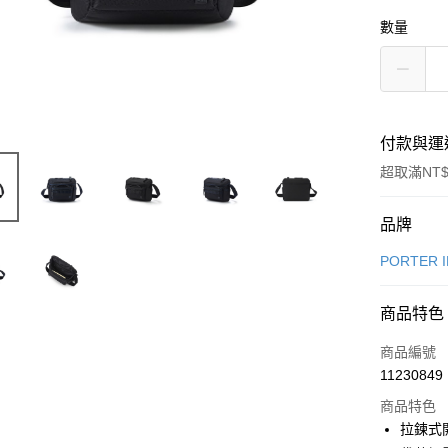
數量
付款與運
超取滿NT$
付款方式
品牌
信用卡一
PORTER 
信用卡分
商品特色
6 期 
商品編號
合作金
LINE Pay
11230849
華南商
Apple Pay
上海商
商品特色
國泰世
拉鍊式
街口支付
臺灣中