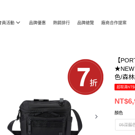
會員活動
品牌優惠
熱銷排行
品牌總覽
廠商合作提案
【POR
★NEW 
色/森林
超取滿NT$
NT$6,
顏色
05深藍