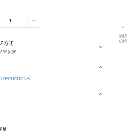
清除
紀錄
送方式
899免運
次付款
INTERNATIONAL
期付款
0 利率 每期
NT$1,158
21家銀行
庫商業銀行
第一商業銀行
業銀行
彰化商業銀行
業儲蓄銀行
台北富邦商業銀行
華商業銀行
兆豐國際商業銀行
開闔
小企業銀行
台中商業銀行