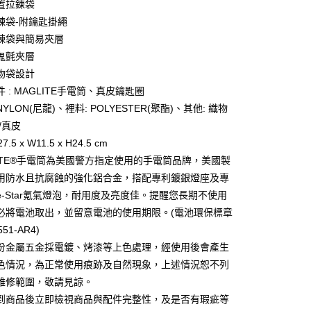
置拉鍊袋
台灣）商業銀行
華泰商業銀行
鍊袋-附鑰匙掛繩
業銀行
遠東國際商業銀行
鍊袋與簡易夾層
業銀行
永豐商業銀行
y
鬼氈夾層
業銀行
星展（台灣）商業銀行
際商業銀行
中國信託商業銀行
物袋設計
天信用卡公司
 : MAGLITE手電筒、真皮鑰匙圈
分期
YLON(尼龍)、裡料: POLYESTER(聚酯)、其他: 織物
/真皮
你分期使用說明】
享後付
由台灣大哥大提供，台灣大哥大用戶可立即使用無須另外申請。
7.5 x W11.5 x H24.5 cm
式選擇「大哥付你分期」，訂單成立後會自動跳轉到大哥付的交易
LITE®手電筒為美國警方指定使用的手電筒品牌，美國製
證手機門號後，選擇欲分期的期數、繳款截止日，確認付款後即
FTEE先享後付」】
用防水且抗腐蝕的強化鋁合金，搭配專利鍍銀燈座及專
。
先享後付是「在收到商品之後才付款」的支付方式。 讓您購物簡單
准額度、可分期數及費用金額請依後續交易確認頁面所載為準。
心！
te-Star氪氣燈泡，耐用度及亮度佳。提醒您長期不使用
立30分鐘內，如未前往確認交易或遇審核未通過，訂單將自動取
：不需註冊會員、不需綁卡、不需儲值。
必將電池取出，並留意電池的使用期限。(電池環保標章
「轉專審核」未通過狀況，表示未達大哥付你分期系統評分，恕
：只要手機號碼，簡訊認證，即可結帳。
評估內容。
51-AR4)
：先確認商品／服務後，再付款。
式說明】
份金屬五金採電鍍、烤漆等上色處理，經使用後會產生
家取貨
項不併入電信帳單，「大哥付你分期」於每月結算日後寄送繳費提
EE先享後付」結帳流程】
色情況，為正常使用痕跡及自然現象，上述情況恕不列
0，滿NT$899(含以上)免運費
方式選擇「AFTEE先享後付」後，將跳轉至「AFTEE先享後
訊連結打開帳單後，可選擇「超商條碼／台灣大直營門市／銀行轉
頁面，進行簡訊認證並確認金額後，即可完成結帳。
維修範圍，敬請見諒。
付／iPASS MONEY」等通路繳費。
1取貨
成立數日內，您將收到繳費通知簡訊。
到商品後立即檢視商品與配件完整性，及是否有瑕疵等
費通知簡訊後14天內，點擊此簡訊中的連結，可透過四大超商