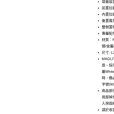
袋蓋設
匯豐（
悠遊付
前置拉
聯邦商
內置拉
元大商
Google Pa
後置魔
玉山商
台新國
全盈+PAY
雙側置
台灣樂
專屬配件
大哥付你
材質：N
相關說明
類/金屬
【大哥付
AFTEE先
1.本服務
尺寸: L2
2.付款方
相關說明
MAG
流程，驗
【關於「A
造，採
ATM付款
完成交易
AFTEE
3.實際核
便利好安
屬Whi
4.訂單成
１．簡單
時，務
消。如遇
２．便利
運送方式
無法說明
字號065
３．安心
【繳款方
商品部
付款後全
1.分期款
【「AFT
局部掉
醒簡訊。
每筆NT$7
１．於結帳
2.透過簡
付」結帳
入保固
帳／街口支
付款後7-1
２．訂單
請於收
３．收到繳