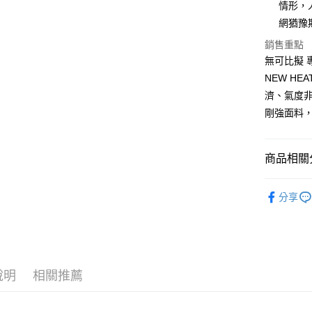
每筆NT$7
【注意事
情形，
／ATM／
1.本服務
※ 請注意
網猶豫
宅配
用戶於交
絡購買商品
款買賣價
銷售重點
先享後付
每筆NT$1
2.基於同
※ 交易是
無可比擬 
資料（包
是否繳費成
京站台北店
NEW H
用，由本
付客戶支
請自備購
3.完整用
濟、氣度
免運費
【注意事
剛強面料
１．透過由
交易，需
求債權轉
商品相關分
２．關於
https://aft
３．未成
鞋包/服飾
「AFTE
分享
鞋包/服飾
任。
４．使用「
即時審查
結果請求
５．嚴禁
形，恩沛
說明
相關推薦
動。