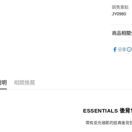
銷售重點
大哥付你
JY0980
相關說明
【大哥付
AFTEE先
1.本服務
商品相關分
2.付款方
相關說明
流程，驗
【關於「A
ATM付款
完成交易
運動/戶外
AFTEE
3.實際核
分享
便利好安
鞋包/服飾
4.訂單成
１．簡單
消。如遇
２．便利
運送方式
無法說明
３．安心
【繳款方
付款後全
1.分期款
【「AFT
醒簡訊。
每筆NT$7
說明
相關推薦
１．於結帳
2.透過簡
付」結帳
帳／街口支
付款後7-1
２．訂單
３．收到繳
每筆NT$7
【注意事
／ATM／
1.本服務
※ 請注意
ESSENTIALS 後
宅配
用戶於交
絡購買商品
款買賣價
先享後付
每筆NT$1
帶有反光細節的經典後背
2.基於同
※ 交易是
資料（包
是否繳費成
京站台北店