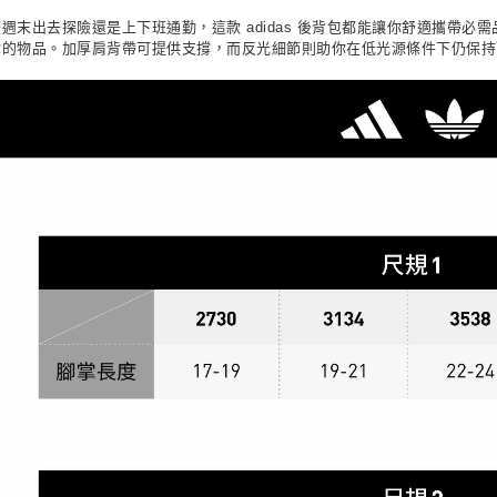
用，由本
付客戶支
請自備購
週末出去探險還是上下班通勤，這款 adidas 後背包都能讓你舒適攜帶
3.完整用
你的物品。加厚肩背帶可提供支撐，而反光細節則助你在低光源條件下仍保持
免運費
【注意事
１．透過由
交易，需
求債權轉
２．關於
https://aft
３．未成
「AFTE
任。
４．使用「
即時審查
結果請求
５．嚴禁
形，恩沛
動。