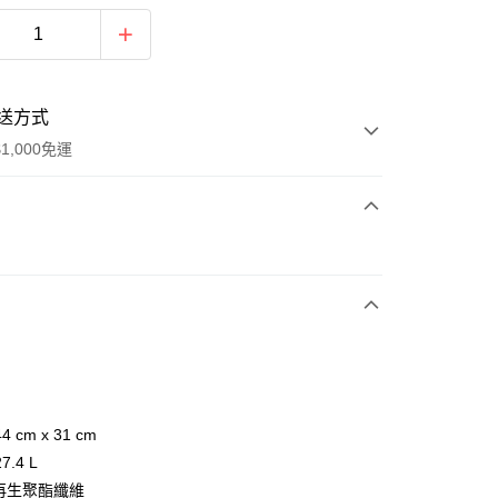
送方式
1,000免運
次付款
 cm x 31 cm
y
.4 L
 再生聚酯纖維