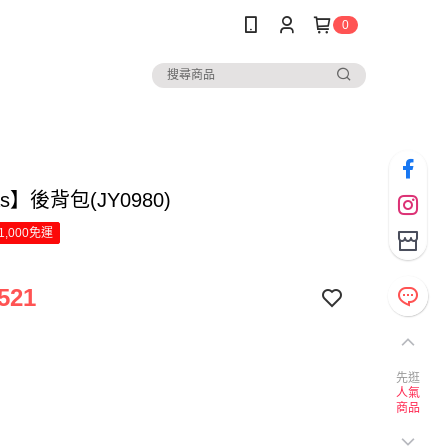
0
as】後背包(JY0980)
1,000免運
521
先逛
人氣
商品