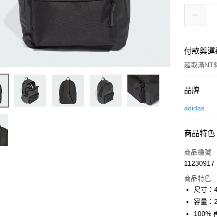
付款與運
超取滿NT$
付款方式
品牌
信用卡一
adidas
LINE Pay
商品特色
Apple Pay
商品編號
街口支付
11230917
商品特色
悠遊付
尺寸：44
Google Pa
容量：27
100%
全盈+PAY