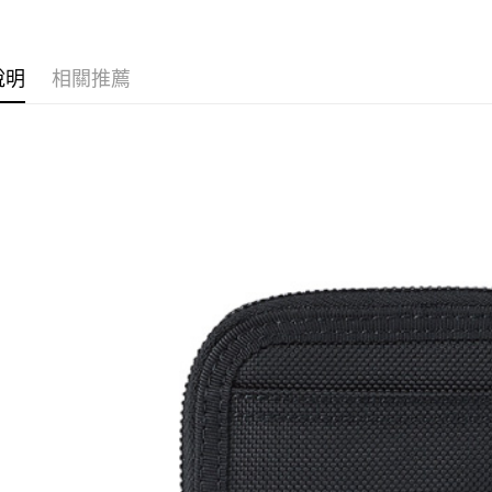
１．透過由
交易，需
求債權轉
２．關於
說明
相關推薦
https://aft
３．未成
「AFTE
任。
４．使用「
即時審查
結果請求
５．嚴禁
形，恩沛
動。