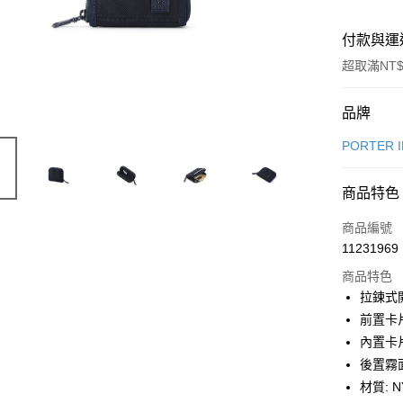
付款與運
超取滿NT$
付款方式
品牌
信用卡一
PORTER 
LINE Pay
商品特色
Apple Pay
商品編號
街口支付
11231969
商品特色
悠遊付
拉鍊式
Google Pa
前置卡
內置卡
全盈+PAY
後置霧
大哥付你
材質: 
相關說明