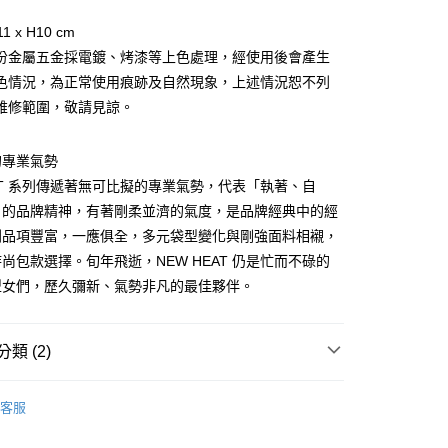
你分期使用說明】
享後付
1 x H10 cm
由台灣大哥大提供，台灣大哥大用戶可立即使用無須另外申請。
式選擇「大哥付你分期」，訂單成立後會自動跳轉到大哥付的交易
份金屬五金採電鍍、烤漆等上色處理，經使用後會產生
證手機門號後，選擇欲分期的期數、繳款截止日，確認付款後即
FTEE先享後付」】
色情況，為正常使用痕跡及自然現象，上述情況恕不列
。
先享後付是「在收到商品之後才付款」的支付方式。 讓您購物簡單
准額度、可分期數及費用金額請依後續交易確認頁面所載為準。
維修範圍，敬請見諒。
心！
立30分鐘內，如未前往確認交易或遇審核未通過，訂單將自動取
：不需註冊會員、不需綁卡、不需儲值。
「轉專審核」未通過狀況，表示未達大哥付你分期系統評分，恕
：只要手機號碼，簡訊認證，即可結帳。
評估內容。
的專業氣勢
：先確認商品／服務後，再付款。
式說明】
EAT 系列傳遞著無可比擬的專業氣勢，代表「執著、自
家取貨
項不併入電信帳單，「大哥付你分期」於每月結算日後寄送繳費提
EE先享後付」結帳流程】
」的品牌精神，有著剛柔並濟的氣度，是品牌經典中的經
0，滿NT$899(含以上)免運費
方式選擇「AFTEE先享後付」後，將跳轉至「AFTEE先享後
訊連結打開帳單後，可選擇「超商條碼／台灣大直營門市／銀行轉
列品項豐富，一應俱全，多元袋型變化與剛強面料相襯，
頁面，進行簡訊認證並確認金額後，即可完成結帳。
付／iPASS MONEY」等通路繳費。
1取貨
成立數日內，您將收到繳費通知簡訊。
尚包款選擇。旬年飛逝，NEW HEAT 仍是忙而不碌的
費通知簡訊後14天內，點擊此簡訊中的連結，可透過四大超商
0，滿NT$899(含以上)免運費
型女們，歷久彌新、氣勢非凡的最佳夥伴。
項】
網路銀行／等多元方式進行付款，方視為交易完成。
係由「台灣大哥大股份有限公司」（以下簡稱本公司）所提供，讓
：結帳手續完成當下不需立刻繳費，但若您需要取消訂單，請聯
易時，得透過本服務購買商品或服務，並由商店將買賣／分期付
的店家。未經商家同意取消之訂單仍視為有效，需透過AFTEE
金債權讓與本公司後，依約使用本公司帳單繳交帳款。
繳納相關費用。
00，滿NT$1,000(含以上)免運費
類 (2)
意付款使用「大哥付你分期」之契約關係目的，商店將以您的個人
否成功請以「AFTEE先享後付 」之結帳頁面顯示為準，若有關於
含姓名、電話或地址）提供予台灣大哥大進項蒐集、處理及利
功／繳費後需取消欲退款等相關疑問，請聯繫「AFTEE先享後
客服中心(1F星巴克旁) 即日起不提供京站紙袋，取件時
PORTER INTERNATIONAL
公司與您本人進行分期帳單所需資料之確認、核對及更正。
援中心」
https://netprotections.freshdesk.com/support/home
物袋，若需購買紙袋可現場詢問
客服
戶服務條款，請詳閱以下連結：
https://oppay.tw/userRule
【側肩/後背包】
項】