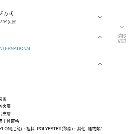
送方式
899免運
清除
紀錄
次付款
INTERNATIONAL
開闔
y
片夾層
片夾層
面卡片窗格
分期
NYLON(尼龍)、裡料: POLYESTER(聚酯)、其他: 織物類/