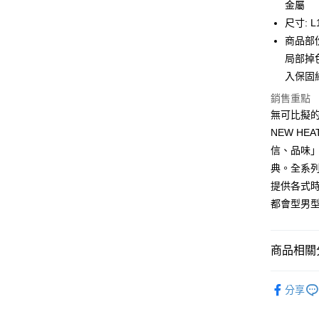
金屬
【大哥付
AFTEE先
尺寸: L1
1.本服務
2.付款方
相關說明
商品部
流程，驗
【關於「A
局部掉
ATM付款
完成交易
AFTEE
3.實際核
入保固
便利好安
4.訂單成
１．簡單
銷售重點
消。如遇
２．便利
運送方式
無法說明
無可比擬
３．安心
【繳款方
NEW H
付款後全
1.分期款
【「AFT
信、品味
醒簡訊。
每筆NT$7
１．於結帳
2.透過簡
典。全系
付」結帳
帳／街口支
付款後7-1
２．訂單
提供各式時
３．收到繳
每筆NT$7
都會型男
【注意事
／ATM／
1.本服務
※ 請注意
宅配
用戶於交
絡購買商品
款買賣價
先享後付
每筆NT$1
商品相關分
2.基於同
※ 交易是
資料（包
是否繳費成
京站台北店
鞋包/服飾
用，由本
付客戶支
請自備購
分享
3.完整用
鞋包/服飾
免運費
【注意事