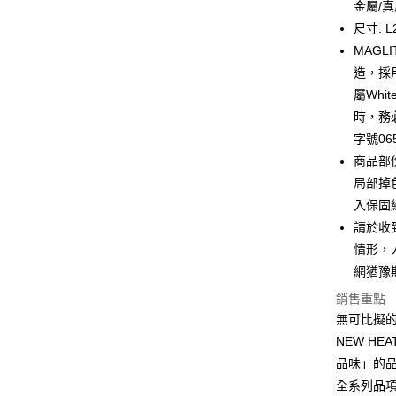
台新國
全盈+PAY
金屬/
台灣樂
尺寸: L2
大哥付你
MAG
相關說明
造，採
【大哥付
AFTEE先
1.本服務
屬Whi
2.付款方
相關說明
時，務
流程，驗
【關於「A
字號065
ATM付款
完成交易
AFTEE
3.實際核
便利好安
商品部
4.訂單成
１．簡單
局部掉
消。如遇
２．便利
運送方式
無法說明
入保固
３．安心
【繳款方
請於收
付款後全
1.分期款
【「AFT
情形，
醒簡訊。
每筆NT$7
１．於結帳
2.透過簡
付」結帳
網猶豫
帳／街口支
付款後7-1
２．訂單
銷售重點
３．收到繳
每筆NT$7
【注意事
／ATM／
無可比擬
1.本服務
※ 請注意
NEW H
宅配
用戶於交
絡購買商品
款買賣價
品味」的
先享後付
每筆NT$1
2.基於同
※ 交易是
全系列品
資料（包