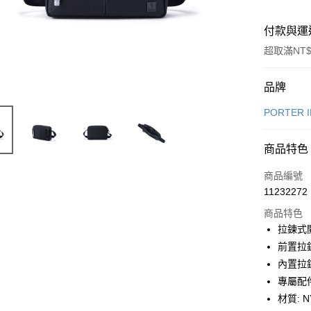
付款與運
超取滿NT$
付款方式
品牌
信用卡一
PORTER 
信用卡分
商品特色
6 期 
商品編號
合作金
LINE Pay
11232272
華南商
Apple Pay
上海商
商品特色
國泰世
拉鍊式
街口支付
臺灣中
前置拉
匯豐（
悠遊付
內置拉
聯邦商
專屬配件
元大商
Google Pa
材質: 
玉山商