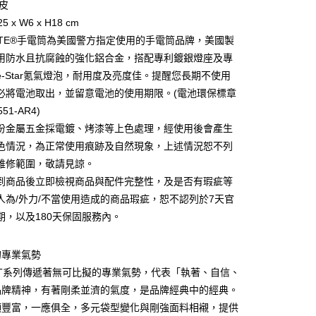
際商業銀行
中國信託商業銀行
真皮
天信用卡公司
5 x W6 x H18 cm
分期
LITE®手電筒為美國警方指定使用的手電筒品牌，美國製
用防水且抗腐蝕的強化鋁合金，搭配專利鍍銀燈座及專
你分期使用說明】
享後付
由台灣大哥大提供，台灣大哥大用戶可立即使用無須另外申請。
te-Star氪氣燈泡，耐用度及亮度佳。提醒您長期不使用
式選擇「大哥付你分期」，訂單成立後會自動跳轉到大哥付的交易
必將電池取出，並留意電池的使用期限。(電池環保標章
證手機門號後，選擇欲分期的期數、繳款截止日，確認付款後即
FTEE先享後付」】
51-AR4)
。
先享後付是「在收到商品之後才付款」的支付方式。 讓您購物簡單
准額度、可分期數及費用金額請依後續交易確認頁面所載為準。
心！
份金屬五金採電鍍、烤漆等上色處理，經使用後會產生
立30分鐘內，如未前往確認交易或遇審核未通過，訂單將自動取
：不需註冊會員、不需綁卡、不需儲值。
色情況，為正常使用痕跡及自然現象，上述情況恕不列
「轉專審核」未通過狀況，表示未達大哥付你分期系統評分，恕
：只要手機號碼，簡訊認證，即可結帳。
評估內容。
維修範圍，敬請見諒。
：先確認商品／服務後，再付款。
式說明】
到商品後立即檢視商品與配件完整性，及是否有瑕疵等
家取貨
項不併入電信帳單，「大哥付你分期」於每月結算日後寄送繳費提
EE先享後付」結帳流程】
人為/外力/不當使用造成的商品瑕疵，恕不認列於7天官
0，滿NT$899(含以上)免運費
方式選擇「AFTEE先享後付」後，將跳轉至「AFTEE先享後
訊連結打開帳單後，可選擇「超商條碼／台灣大直營門市／銀行轉
頁面，進行簡訊認證並確認金額後，即可完成結帳。
期，以及180天保固服務內。
付／iPASS MONEY」等通路繳費。
1取貨
成立數日內，您將收到繳費通知簡訊。
費通知簡訊後14天內，點擊此簡訊中的連結，可透過四大超商
0，滿NT$899(含以上)免運費
項】
網路銀行／等多元方式進行付款，方視為交易完成。
的專業氣勢
係由「台灣大哥大股份有限公司」（以下簡稱本公司）所提供，讓
：結帳手續完成當下不需立刻繳費，但若您需要取消訂單，請聯
EAT系列傳遞著無可比擬的專業氣勢，代表「執著、自信、
易時，得透過本服務購買商品或服務，並由商店將買賣／分期付
的店家。未經商家同意取消之訂單仍視為有效，需透過AFTEE
金債權讓與本公司後，依約使用本公司帳單繳交帳款。
品牌精神，有著剛柔並濟的氣度，是品牌經典中的經典。
繳納相關費用。
00，滿NT$1,000(含以上)免運費
意付款使用「大哥付你分期」之契約關係目的，商店將以您的個人
否成功請以「AFTEE先享後付 」之結帳頁面顯示為準，若有關於
項豐富，一應俱全，多元袋型變化與剛強面料相襯，提供
含姓名、電話或地址）提供予台灣大哥大進項蒐集、處理及利