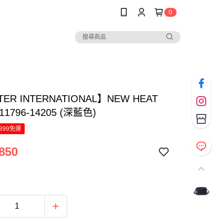
0
ER INTERNATIONAL】NEW HEAT
1796-14205 (深藍色)
899免運
850