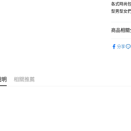
是否繳費成
京站台北店
各式時尚包
用，由本
付客戶支
請自備購
3.完整用
型男型女
免運費
【注意事
１．透過由
交易，需
商品相關分
求債權轉
２．關於
鞋包/服飾
https://aft
分享
３．未成
鞋包/服飾
「AFTE
任。
４．使用「
即時審查
結果請求
說明
相關推薦
５．嚴禁
形，恩沛
動。