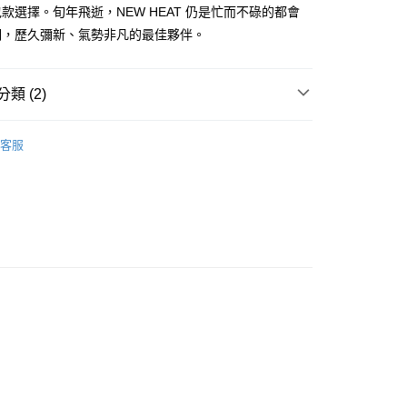
功／繳費後需取消欲退款等相關疑問，請聯繫「AFTEE先享後
客服中心(1F星巴克旁) 即日起不提供京站紙袋，取件時
款選擇。旬年飛逝，NEW HEAT 仍是忙而不碌的都會
公司與您本人進行分期帳單所需資料之確認、核對及更正。
援中心」
https://netprotections.freshdesk.com/support/home
物袋，若需購買紙袋可現場詢問
戶服務條款，請詳閱以下連結：
https://oppay.tw/userRule
們，歷久彌新、氣勢非凡的最佳夥伴。
項】
恩沛科技股份有限公司提供之「AFTEE先享後付」服務完成之
依本服務之必要範圍內提供個人資料，並將交易相關給付款項請
類 (2)
讓予恩沛科技股份有限公司。
個人資料處理事宜，請瀏覽以下網址：
PORTER INTERNATIONAL
ee.tw/terms/#terms3
客服
年的使用者請事先徵得法定代理人或監護人之同意方可使用
【側肩/後背包】
E先享後付」，若未經同意申辦者引起之損失，本公司不負相關責
AFTEE先享後付」時，將依據個別帳號之用戶狀況，依本公司
核予不同之上限額度；若仍有額度不足之情形，本公司將視審查
用戶進行身份認證。
一人註冊多個帳號或使用他人資訊註冊。若發現惡意使用之情
科技股份有限公司將有權停止該用戶之使用額度並採取法律行