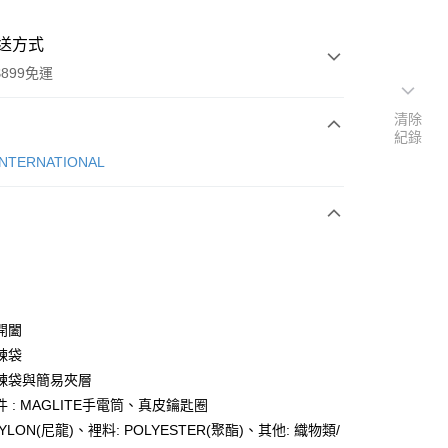
送方式
899免運
清除
紀錄
次付款
INTERNATIONAL
期付款
0 利率 每期
NT$808
21家銀行
庫商業銀行
第一商業銀行
業銀行
彰化商業銀行
業儲蓄銀行
台北富邦商業銀行
華商業銀行
兆豐國際商業銀行
開闔
小企業銀行
台中商業銀行
鍊袋
台灣）商業銀行
華泰商業銀行
鍊袋與簡易夾層
業銀行
遠東國際商業銀行
 : MAGLITE手電筒、真皮鑰匙圈
業銀行
永豐商業銀行
y
NYLON(尼龍)、裡料: POLYESTER(聚酯)、其他: 織物類/
業銀行
星展（台灣）商業銀行