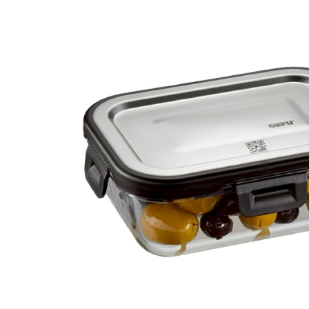
１．透過由
交易，需
求債權轉
２．關於
https://aft
３．未成
「AFTE
任。
４．使用「
即時審查
結果請求
５．嚴禁
形，恩沛
動。