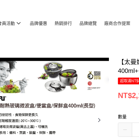
會員活動
品牌優惠
熱銷排行
品牌總覽
廠商合作提案
【太曼
400ml
超取滿NT$
NT$2,
數量