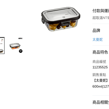
付款與運
超取滿NT$
付款方式
品牌
信用卡一
太曼妮
LINE Pay
商品特色
Apple Pay
商品編號
街口支付
11235525
銷售重點
悠遊付
【太曼妮】
Google Pa
600ml(12
全盈+PAY
大哥付你
商品相關分
相關說明