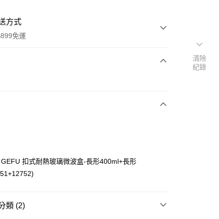
送方式
899免運
清除
紀錄
次付款
GEFU 扣式耐熱玻璃微波盒-長形400ml+長形
y
751+12752)
分期
類 (2)