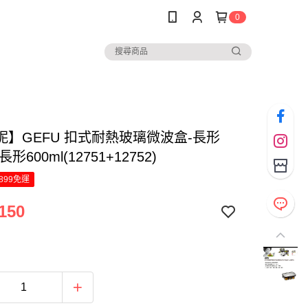
0
妮】GEFU 扣式耐熱玻璃微波盒-長形
+長形600ml(12751+12752)
899免運
150