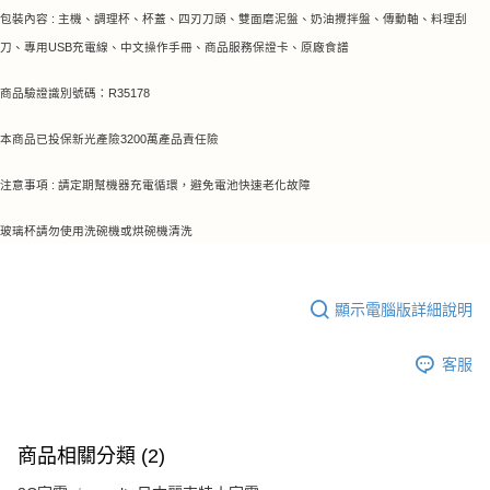
包裝內容 : 主機、調理杯、杯蓋、四刃刀頭、雙面磨泥盤、奶油攪拌盤、傳動軸、料理刮
刀、專用USB充電線、中文操作手冊、商品服務保證卡、原廠食譜
商品驗證識別號碼：R35178
本商品已投保新光產險3200萬產品責任險
注意事項 : 請定期幫機器充電循環
，避免電池快速老化故障
玻璃杯請勿使用洗碗機或烘碗機清洗
顯示電腦版詳細說明
客服
商品相關分類 (2)