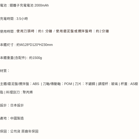
電池 : 鋰離子充電電池 2000mAh
充電時間 : 3.5小時
使用時間 :
使用刀頭時：約1 分鐘 / 使用磨泥盤或攪拌盤時：約2分鐘
本體尺寸 :
約W128*D120*H230mm
本體重量(含配件) : 約1500g
材質：
主體/磨泥盤/攪拌盤：ABS | 刀軸/傳動軸：POM | 刀片：不鏽鋼 | 調理杯 : 玻璃 | 杯蓋 : AS樹
脂 | 料理刮刀 : 聚丙烯
設計：日本設計
產地：中國製造
保固：公司貨 原廠年保固