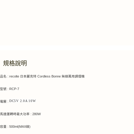
規格說明
品名 : recolte 日本麗克特 Cordless Bonne 無線萬用調理機
型號 : RCP-7
電壓 :
DC5V 2.0A 10W
馬達運轉時最大功率 : 280W
容量 : 500ml(MAX線)