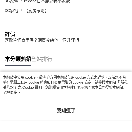
3C家電
recolte日本麗克特小家電
3C家電
【廚房家電】
評價
喜歡這個商品嗎？購買後給他一個好評吧
本分類熱銷
全站排行
本網站中使用 cookie，欲查詢有關本網站使用 cookie 方式之詳情，及若您不希
熱門標籤
望在電腦上使用 cookie 時應如何變更電腦的 cookie 設定，請參閱本網站「
隱私
權條款
」之 Cookie 聲明。您繼續使用本網站即表示您同意本公司得按本網站使
用條款之 Cookie 聲明使用 cookie。
了解更多 >
我知道了