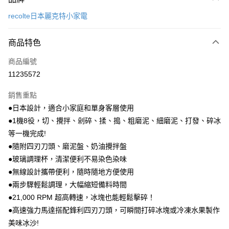
信用卡一次付款
recolte日本麗克特小家電
信用卡分期付款
6 期 0 利率 每期
NT$580
21家銀行
商品特色
合作金庫商業銀行
第一商業銀行
LINE Pay
商品編號
華南商業銀行
彰化商業銀行
11235572
Apple Pay
上海商業儲蓄銀行
台北富邦商業銀行
國泰世華商業銀行
兆豐國際商業銀行
銷售重點
街口支付
臺灣中小企業銀行
台中商業銀行
●日本設計，適合小家庭和單身客層使用
匯豐（台灣）商業銀行
華泰商業銀行
悠遊付
●1機8役，切、攪拌、剁碎、揉、搗、粗磨泥、細磨泥、打發、碎冰
聯邦商業銀行
遠東國際商業銀行
元大商業銀行
永豐商業銀行
等一機完成!
Google Pay
玉山商業銀行
星展（台灣）商業銀行
●隨附四刃刀頭、磨泥盤、奶油攪拌盤
台新國際商業銀行
中國信託商業銀行
全盈+PAY
●玻璃調理杯，清潔便利不易染色染味
台灣樂天信用卡公司
●無線設計攜帶便利，隨時隨地方便使用
大哥付你分期
●兩步驟輕鬆調理，大幅縮短備料時間
相關說明
●21,000 RPM 超高轉速，冰塊也能輕鬆擊碎！
【大哥付你分期使用說明】
AFTEE先享後付
1.本服務由台灣大哥大提供，台灣大哥大用戶可立即使用無須另外申請。
●高速強力馬達搭配鋒利四刃刀頭，可瞬間打碎冰塊或冷凍水果製作
2.付款方式選擇「大哥付你分期」，訂單成立後會自動跳轉到大哥付的交易
相關說明
美味冰沙!
流程，驗證手機門號後，選擇欲分期的期數、繳款截止日，確認付款後即完