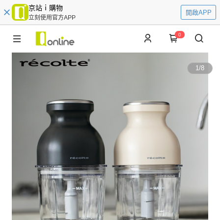
京站ｉ購物
開啟APP
立刻使用官方APP
0
1
/
8