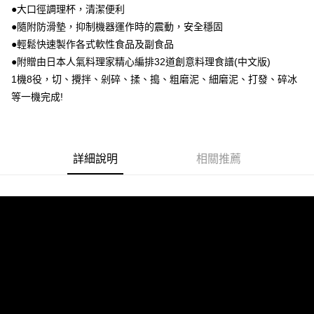
【關於「AFTEE先享後付」】
成交易。
●大口徑調理杯，清潔便利
ATM付款
AFTEE先享後付是「在收到商品之後才付款」的支付方式。 讓您購物簡單
3.實際核准額度、可分期數及費用金額請依後續交易確認頁面所載為準。
便利好安心！
●隨附防滑墊，抑制機器運作時的震動，安全穩固
4.訂單成立30分鐘內，如未前往確認交易或遇審核未通過，訂單將自動取
１．簡單：不需註冊會員、不需綁卡、不需儲值。
●輕鬆快速製作各式軟性食品及副食品
運送方式
消。如遇「轉專審核」未通過狀況，表示未達大哥付你分期系統評分，恕無
２．便利：只要手機號碼，簡訊認證，即可結帳。
法說明評估內容。
●附贈由日本人氣料理家精心編排32道創意料理食譜(中文版)
３．安心：先確認商品／服務後，再付款。
付款後全家取貨
【繳款方式說明】
1機8役，切、攪拌、剁碎、揉、搗、粗磨泥、細磨泥、打發、碎冰
1.分期款項不併入電信帳單，「大哥付你分期」於每月結算日後寄送繳費提
每筆NT$70，滿NT$1,000(含以上)免運費
【「AFTEE先享後付」結帳流程】
醒簡訊。
等一機完成!
１．於結帳方式選擇「AFTEE先享後付」後，將跳轉至「AFTEE先享後付」
2.透過簡訊連結打開帳單後，可選擇「超商條碼／台灣大直營門市／銀行轉
付款後7-11取貨
結帳頁面，進行簡訊認證並確認金額後，即可完成結帳。
帳／街口支付／iPASS MONEY」等通路繳費。
２．訂單成立數日內，您將收到繳費通知簡訊。
每筆NT$70，滿NT$1,000(含以上)免運費
３．收到繳費通知簡訊後14天內，點擊此簡訊中的連結，可透過四大超商／
【注意事項】
ATM／網路銀行／等多元方式進行付款，方視為交易完成。
宅配
詳細說明
相關推薦
1.本服務係由「台灣大哥大股份有限公司」（以下簡稱本公司）所提供，讓
※ 請注意：結帳手續完成當下不需立刻繳費，但若您需要取消訂單，請聯絡
用戶於交易時，得透過本服務購買商品或服務，並由商店將買賣／分期付款
每筆NT$100，滿NT$1,200(含以上)免運費
購買商品的店家。未經商家同意取消之訂單仍視為有效，需透過AFTEE先享
買賣價金債權讓與本公司後，依約使用本公司帳單繳交帳款。
後付繳納相關費用。
2.基於同意付款使用「大哥付你分期」之契約關係目的，商店將以您的個人
京站台北店客服中心(1F星巴克旁) 即日起不提供京站紙袋，取件時
※ 交易是否成功請以「AFTEE先享後付 」之結帳頁面顯示為準，若有關於
資料（包含姓名、電話或地址）提供予台灣大哥大進項蒐集、處理及利用，
是否繳費成功／繳費後需取消欲退款等相關疑問，請聯繫「AFTEE先享後付
請自備購物袋，若需購買紙袋可現場詢問
由本公司與您本人進行分期帳單所需資料之確認、核對及更正。
客戶支援中心」
https://netprotections.freshdesk.com/support/home
3.完整用戶服務條款，請詳閱以下連結：
https://oppay.tw/userRule
免運費
【注意事項】
１．透過由恩沛科技股份有限公司提供之「AFTEE先享後付」服務完成之交
易，需依本服務之必要範圍內提供個人資料，並將交易相關給付款項請求債
權轉讓予恩沛科技股份有限公司。
２．關於個人資料處理事宜，請瀏覽以下網址：