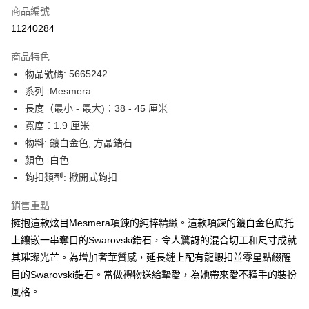
合作金庫商業銀行
第一商業銀行
LINE Pay
商品編號
華南商業銀行
彰化商業銀行
11240284
Apple Pay
上海商業儲蓄銀行
台北富邦商業銀行
國泰世華商業銀行
兆豐國際商業銀行
商品特色
街口支付
臺灣中小企業銀行
台中商業銀行
物品號碼: 5665242
匯豐（台灣）商業銀行
華泰商業銀行
悠遊付
系列: Mesmera
聯邦商業銀行
遠東國際商業銀行
元大商業銀行
永豐商業銀行
長度（最小 - 最大)：38 - 45 厘米
Google Pay
玉山商業銀行
星展（台灣）商業銀行
寬度：1.9 厘米
台新國際商業銀行
中國信託商業銀行
全盈+PAY
物料: 鍍白金色, 方晶鋯石
台灣樂天信用卡公司
顏色: 白色
大哥付你分期
鉤扣類型: 掀開式鉤扣
相關說明
【大哥付你分期使用說明】
AFTEE先享後付
銷售重點
1.本服務由台灣大哥大提供，台灣大哥大用戶可立即使用無須另外申請。
2.付款方式選擇「大哥付你分期」，訂單成立後會自動跳轉到大哥付的交易
相關說明
擁抱這款炫目Mesmera項鍊的純粹精緻。這款項鍊的鍍白金色底托
流程，驗證手機門號後，選擇欲分期的期數、繳款截止日，確認付款後即完
【關於「AFTEE先享後付」】
上鑲嵌一串奪目的Swarovski鋯石，令人驚訝的混合切工和尺寸成就
成交易。
ATM付款
AFTEE先享後付是「在收到商品之後才付款」的支付方式。 讓您購物簡單
其璀璨光芒。為增加奢華質感，延長鏈上配有龍蝦扣並零星點綴醒
3.實際核准額度、可分期數及費用金額請依後續交易確認頁面所載為準。
便利好安心！
4.訂單成立30分鐘內，如未前往確認交易或遇審核未通過，訂單將自動取
目的Swarovski鋯石。當做禮物送給摯愛，為她帶來愛不釋手的裝扮
１．簡單：不需註冊會員、不需綁卡、不需儲值。
運送方式
消。如遇「轉專審核」未通過狀況，表示未達大哥付你分期系統評分，恕無
２．便利：只要手機號碼，簡訊認證，即可結帳。
風格。
法說明評估內容。
３．安心：先確認商品／服務後，再付款。
付款後全家取貨
【繳款方式說明】