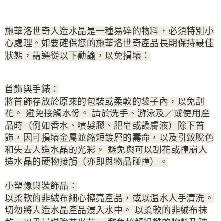
施華洛世奇人造水晶是一種易碎的物料，必須特別小
心處理。如要確保您的施華洛世奇產品長期保持最佳
狀態，請遵從以下勸諭，以免損壞：
首飾與手錶：
將首飾存放於原來的包裝或柔軟的袋子內，以免刮
花。 避免接觸水份。 請於洗手、游泳及／或使用產
品時（例如香水、噴髮膠、肥皂或護膚液）除下首
飾，因可損壞金屬並縮短鍍層的壽命，以及引致脫色
和失去人造水晶的光彩。 避免與可以刮花或撞崩人
造水晶的硬物接觸（亦即與物品碰撞）。
小塑像與裝飾品：
以柔軟的非絨布細心擦亮產品，或以温水人手清洗。
切勿將人造水晶產品浸入水中。 以柔軟的非絨布抹