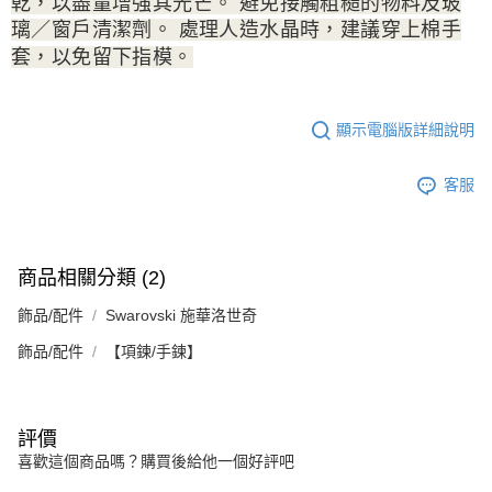
乾，以盡量增強其光芒。 避免接觸粗糙的物料及玻
璃／窗戶清潔劑。 處理人造水晶時，建議穿上棉手
套，以免留下指模。
顯示電腦版詳細說明
客服
商品相關分類 (2)
飾品/配件
Swarovski 施華洛世奇
飾品/配件
【項鍊/手鍊】
評價
喜歡這個商品嗎？購買後給他一個好評吧