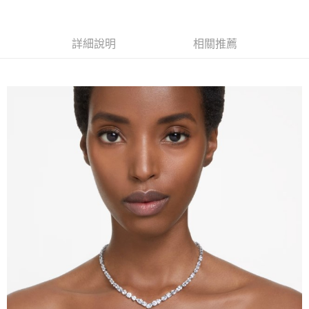
1.分期款項不併入電信帳單，「大哥付你分期」於每月結算日後寄送繳費提
每筆NT$70，滿NT$1,000(含以上)免運費
【「AFTEE先享後付」結帳流程】
醒簡訊。
１．於結帳方式選擇「AFTEE先享後付」後，將跳轉至「AFTEE先享後付」
2.透過簡訊連結打開帳單後，可選擇「超商條碼／台灣大直營門市／銀行轉
付款後7-11取貨
結帳頁面，進行簡訊認證並確認金額後，即可完成結帳。
詳細說明
相關推薦
帳／街口支付／iPASS MONEY」等通路繳費。
２．訂單成立數日內，您將收到繳費通知簡訊。
每筆NT$70，滿NT$1,000(含以上)免運費
３．收到繳費通知簡訊後14天內，點擊此簡訊中的連結，可透過四大超商／
【注意事項】
ATM／網路銀行／等多元方式進行付款，方視為交易完成。
宅配
1.本服務係由「台灣大哥大股份有限公司」（以下簡稱本公司）所提供，讓
※ 請注意：結帳手續完成當下不需立刻繳費，但若您需要取消訂單，請聯絡
用戶於交易時，得透過本服務購買商品或服務，並由商店將買賣／分期付款
每筆NT$100，滿NT$1,200(含以上)免運費
購買商品的店家。未經商家同意取消之訂單仍視為有效，需透過AFTEE先享
買賣價金債權讓與本公司後，依約使用本公司帳單繳交帳款。
後付繳納相關費用。
2.基於同意付款使用「大哥付你分期」之契約關係目的，商店將以您的個人
京站台北店客服中心(1F星巴克旁) 即日起不提供京站紙袋，取件時
※ 交易是否成功請以「AFTEE先享後付 」之結帳頁面顯示為準，若有關於
資料（包含姓名、電話或地址）提供予台灣大哥大進項蒐集、處理及利用，
是否繳費成功／繳費後需取消欲退款等相關疑問，請聯繫「AFTEE先享後付
請自備購物袋，若需購買紙袋可現場詢問
由本公司與您本人進行分期帳單所需資料之確認、核對及更正。
客戶支援中心」
https://netprotections.freshdesk.com/support/home
3.完整用戶服務條款，請詳閱以下連結：
https://oppay.tw/userRule
免運費
【注意事項】
１．透過由恩沛科技股份有限公司提供之「AFTEE先享後付」服務完成之交
易，需依本服務之必要範圍內提供個人資料，並將交易相關給付款項請求債
權轉讓予恩沛科技股份有限公司。
２．關於個人資料處理事宜，請瀏覽以下網址：
https://aftee.tw/terms/#terms3
３．未成年的使用者請事先徵得法定代理人或監護人之同意方可使用
「AFTEE先享後付」，若未經同意申辦者引起之損失，本公司不負相關責
任。
４．使用「AFTEE先享後付」時，將依據個別帳號之用戶狀況，依本公司即
時審查核予不同之上限額度；若仍有額度不足之情形，本公司將視審查結果