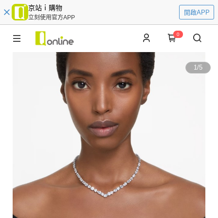
京站ｉ購物
開啟APP
立刻使用官方APP
0
1
/
5