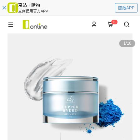
京站ｉ購物
開啟APP
立刻使用官方APP
0
1
/
10