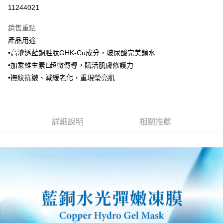
11244021
悠遊付
銷售重點
Google Pay
產品用途
全盈+PAY
•高滲透藍銅胜肽GHK-Cu成分，玻尿酸完美鎖水
•加乘維生素E超微傳導，賦活肌膚修護力
大哥付你分期
•撫紋抗皺、減緩老化，重現瑩亮肌
相關說明
【大哥付你分期使用說明】
AFTEE先享後付
1.本服務由台灣大哥大提供，台灣大哥大用戶可立即使用無須另外申請。
2.付款方式選擇「大哥付你分期」，訂單成立後會自動跳轉到大哥付的交易
相關說明
流程，驗證手機門號後，選擇欲分期的期數、繳款截止日，確認付款後即完
詳細說明
相關推薦
【關於「AFTEE先享後付」】
成交易。
ATM付款
AFTEE先享後付是「在收到商品之後才付款」的支付方式。 讓您購物簡單
3.實際核准額度、可分期數及費用金額請依後續交易確認頁面所載為準。
便利好安心！
4.訂單成立30分鐘內，如未前往確認交易或遇審核未通過，訂單將自動取
１．簡單：不需註冊會員、不需綁卡、不需儲值。
運送方式
消。如遇「轉專審核」未通過狀況，表示未達大哥付你分期系統評分，恕無
２．便利：只要手機號碼，簡訊認證，即可結帳。
法說明評估內容。
３．安心：先確認商品／服務後，再付款。
付款後全家取貨
【繳款方式說明】
1.分期款項不併入電信帳單，「大哥付你分期」於每月結算日後寄送繳費提
每筆NT$70，滿NT$899(含以上)免運費
【「AFTEE先享後付」結帳流程】
醒簡訊。
１．於結帳方式選擇「AFTEE先享後付」後，將跳轉至「AFTEE先享後付」
2.透過簡訊連結打開帳單後，可選擇「超商條碼／台灣大直營門市／銀行轉
付款後7-11取貨
結帳頁面，進行簡訊認證並確認金額後，即可完成結帳。
帳／街口支付／iPASS MONEY」等通路繳費。
２．訂單成立數日內，您將收到繳費通知簡訊。
每筆NT$70，滿NT$899(含以上)免運費
３．收到繳費通知簡訊後14天內，點擊此簡訊中的連結，可透過四大超商／