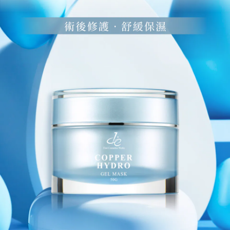
【注意事項】
ATM／網路銀行／等多元方式進行付款，方視為交易完成。
宅配
1.本服務係由「台灣大哥大股份有限公司」（以下簡稱本公司）所提供，讓
※ 請注意：結帳手續完成當下不需立刻繳費，但若您需要取消訂單，請聯絡
用戶於交易時，得透過本服務購買商品或服務，並由商店將買賣／分期付款
每筆NT$100，滿NT$1,000(含以上)免運費
購買商品的店家。未經商家同意取消之訂單仍視為有效，需透過AFTEE先享
買賣價金債權讓與本公司後，依約使用本公司帳單繳交帳款。
後付繳納相關費用。
2.基於同意付款使用「大哥付你分期」之契約關係目的，商店將以您的個人
京站台北店客服中心(1F星巴克旁) 即日起不提供京站紙袋，取件時
※ 交易是否成功請以「AFTEE先享後付 」之結帳頁面顯示為準，若有關於
資料（包含姓名、電話或地址）提供予台灣大哥大進項蒐集、處理及利用，
是否繳費成功／繳費後需取消欲退款等相關疑問，請聯繫「AFTEE先享後付
請自備購物袋，若需購買紙袋可現場詢問
由本公司與您本人進行分期帳單所需資料之確認、核對及更正。
客戶支援中心」
https://netprotections.freshdesk.com/support/home
3.完整用戶服務條款，請詳閱以下連結：
https://oppay.tw/userRule
免運費
【注意事項】
１．透過由恩沛科技股份有限公司提供之「AFTEE先享後付」服務完成之交
易，需依本服務之必要範圍內提供個人資料，並將交易相關給付款項請求債
權轉讓予恩沛科技股份有限公司。
２．關於個人資料處理事宜，請瀏覽以下網址：
https://aftee.tw/terms/#terms3
３．未成年的使用者請事先徵得法定代理人或監護人之同意方可使用
「AFTEE先享後付」，若未經同意申辦者引起之損失，本公司不負相關責
任。
４．使用「AFTEE先享後付」時，將依據個別帳號之用戶狀況，依本公司即
時審查核予不同之上限額度；若仍有額度不足之情形，本公司將視審查結果
請求用戶進行身份認證。
５．嚴禁一人註冊多個帳號或使用他人資訊註冊。若發現惡意使用之情形，
恩沛科技股份有限公司將有權停止該用戶之使用額度並採取法律行動。